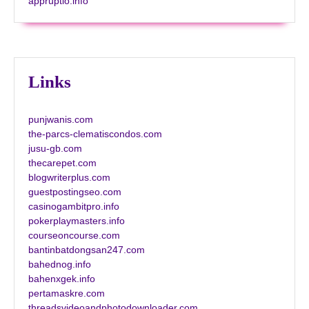
appruptio.info
Links
punjwanis.com
the-parcs-clematiscondos.com
jusu-gb.com
thecarepet.com
blogwriterplus.com
guestpostingseo.com
casinogambitpro.info
pokerplaymasters.info
courseoncourse.com
bantinbatdongsan247.com
bahednog.info
bahenxgek.info
pertamaskre.com
threadsvideoandphotodownloader.com