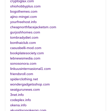
cryptoglax.com
ohiohobbyplus.com
bogothemes.com
ajino-mingei.com
yourfreehost.info
cheapnorthfacejacketsm.com
gurjoshhomes.com
tombradydiet.com
bonthaiclub.com
casusbelli-mod.com
bookplatesociety.com
lebnewsmedia.com
sonosonora.com
linkuusinternasional1.com
friendsroll.com
spiderclothing.net
wondergadgetsshop.com
seatgurunews.com
3net.info
codeplex.info
okena.info
akunidpropokerqq.com