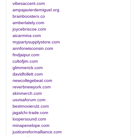
vibesaccent.com
ampajavierdemiguel.org
brainboosters.co
amberlately.com
joycebriscoe.com
aicarmina.com
mypartysupplystore.com
annforwisconsin.com
findjaipur.com
cultofjim.com
glimmerick.com
davidfollett.com
newcollegebeat.com
reverbnewyork.com
skinmerch.com
usvisaforum.com
bestmovierulz.com
jagalchi-trade.com
loopersound.com
minapenelope.com
justicereformalliance.com