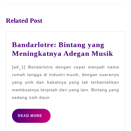
Previous
Next
post:
post:
Related Post
Bandarlotre: Bintang yang
Band
Meningkatnya Adegan Musik
Bint
[ad_1] Bandarlotre dengan cepat menjadi nama
yang
rumah tangga di industri musik, dengan suaranya
Meni
yang unik dan bakatnya yang tak terbantahkan
Adeg
membuatnya terpisah dari yang lain. Bintang yang
Musi
sedang naik daun
READ
READ MORE
MORE