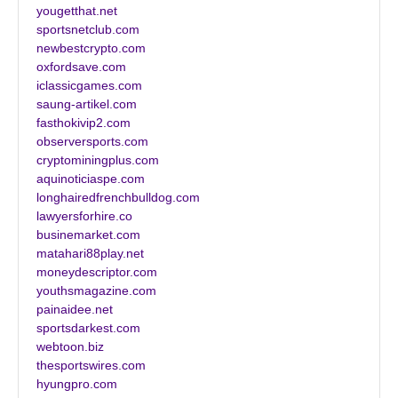
yougetthat.net
sportsnetclub.com
newbestcrypto.com
oxfordsave.com
iclassicgames.com
saung-artikel.com
fasthokivip2.com
observersports.com
cryptominingplus.com
aquinoticiaspe.com
longhairedfrenchbulldog.com
lawyersforhire.co
businemarket.com
matahari88play.net
moneydescriptor.com
youthsmagazine.com
painaidee.net
sportsdarkest.com
webtoon.biz
thesportswires.com
hyungpro.com