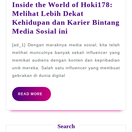
Inside the World of Hoki178:
Melihat Lebih Dekat
Kehidupan dan Karier Bintang
Inside
Media Sosial ini
the
[ad_1] Dengan maraknya media sosial, kita telah
World
melihat munculnya banyak sekali influencer yang
of
memikat audiens dengan konten dan kepribadian
Hoki178:
unik mereka. Salah satu influencer yang membuat
Melihat
gebrakan di dunia digital
Lebih
Dekat
READ
READ MORE
MORE
Kehidupan
dan
Karier
Search
Bintang