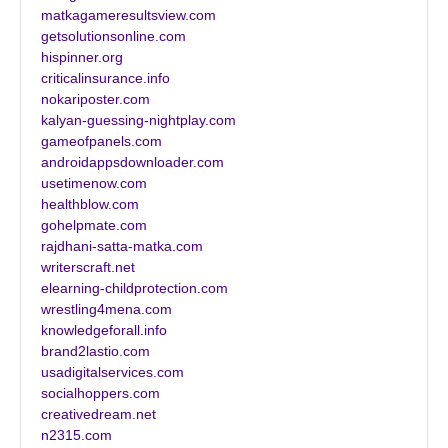
matkagameresultsview.com
getsolutionsonline.com
hispinner.org
criticalinsurance.info
nokariposter.com
kalyan-guessing-nightplay.com
gameofpanels.com
androidappsdownloader.com
usetimenow.com
healthblow.com
gohelpmate.com
rajdhani-satta-matka.com
writerscraft.net
elearning-childprotection.com
wrestling4mena.com
knowledgeforall.info
brand2lastio.com
usadigitalservices.com
socialhoppers.com
creativedream.net
n2315.com