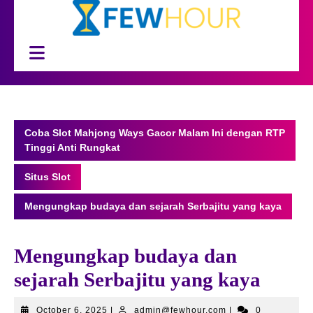
Skip
to
content
Open
Button
Coba Slot Mahjong Ways Gacor Malam Ini dengan RTP
Tinggi Anti Rungkat
Situs Slot
Mengungkap budaya dan sejarah Serbajitu yang kaya
Mengungkap budaya dan
sejarah Serbajitu yang kaya
October
admin@fewhour.co
October 6, 2025
|
admin@fewhour.com
|
0