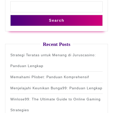
Media
Sosial
ini
Search
Recent Posts
Strategi Teratas untuk Menang di Juruscasino:
Panduan Lengkap
Memahami Plisbet: Panduan Komprehensif
Menjelajahi Keunikan Bunga99: Panduan Lengkap
Winlose99: The Ultimate Guide to Online Gaming
Strategies