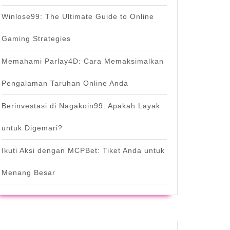
Winlose99: The Ultimate Guide to Online
Gaming Strategies
Memahami Parlay4D: Cara Memaksimalkan
Pengalaman Taruhan Online Anda
Berinvestasi di Nagakoin99: Apakah Layak
untuk Digemari?
Ikuti Aksi dengan MCPBet: Tiket Anda untuk
Menang Besar