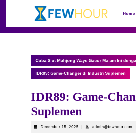
Skip
to
Home
content
Coba Slot Mahjong Ways Gacor Malam Ini denga
IDR89: Game-Changer di Industri Suplemen
IDR89: Game-Change
Suplemen
December
a
December 15, 2025
|
admin@fewhour.com
|
15,