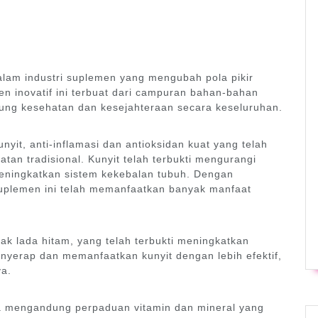
alam industri suplemen yang mengubah pola pikir
 inovatif ini terbuat dari campuran bahan-bahan
kung kesehatan dan kesejahteraan secara keseluruhan.
yit, anti-inflamasi dan antioksidan kuat yang telah
n tradisional. Kunyit telah terbukti mengurangi
ningkatkan sistem kekebalan tubuh. Dengan
uplemen ini telah memanfaatkan banyak manfaat
k lada hitam, yang telah terbukti meningkatkan
enyerap dan memanfaatkan kunyit dengan lebih efektif,
a.
uga mengandung perpaduan vitamin dan mineral yang