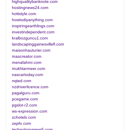
highqualitybanknote.com
hostingnews24.com
hottstyle.com
howtodiyanything.com
inspiringearthlings.com
investindependent.com
kralbozguncu1.com
landscapinggainesvillefl.com
maisonhauturier.com
mascreator.com
menafahmi.com
mukhtarmeer.com
nascartoday.com
nqted.com
nzdriverlicence.com
pagalguru.com
pcegame.com
pgslot-r2.com
ws-expression.com
zchotels.com
zepfo.com
technologynews5.com