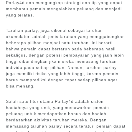
Parlay4d dan mengungkap strategi dan tip yang dapat
membantu pemain mengalahkan peluang dan menjadi
yang teratas.
Taruhan parlay, juga dikenal sebagai taruhan
akumulator, adalah jenis taruhan yang menggabungkan
beberapa pilihan menjadi satu taruhan. Ini berarti
bahwa pemain dapat bertaruh pada beberapa hasil
sekaligus, dengan potensi pembayaran yang jauh lebih
tinggi dibandingkan jika mereka memasang taruhan
individu pada setiap pilihan. Namun, taruhan parlay
juga memiliki risiko yang lebih tinggi, karena pemain
harus memprediksi dengan tepat setiap pilihan agar
bisa menang.
Salah satu fitur utama Parlay4d adalah sistem
hadiahnya yang unik, yang menawarkan pemain
peluang untuk mendapatkan bonus dan hadiah
berdasarkan aktivitas taruhan mereka. Dengan
memasang taruhan parlay secara teratur, pemain dapat