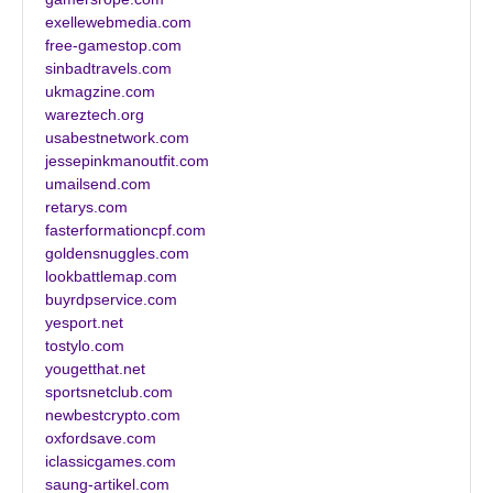
exellewebmedia.com
free-gamestop.com
sinbadtravels.com
ukmagzine.com
wareztech.org
usabestnetwork.com
jessepinkmanoutfit.com
umailsend.com
retarys.com
fasterformationcpf.com
goldensnuggles.com
lookbattlemap.com
buyrdpservice.com
yesport.net
tostylo.com
yougetthat.net
sportsnetclub.com
newbestcrypto.com
oxfordsave.com
iclassicgames.com
saung-artikel.com