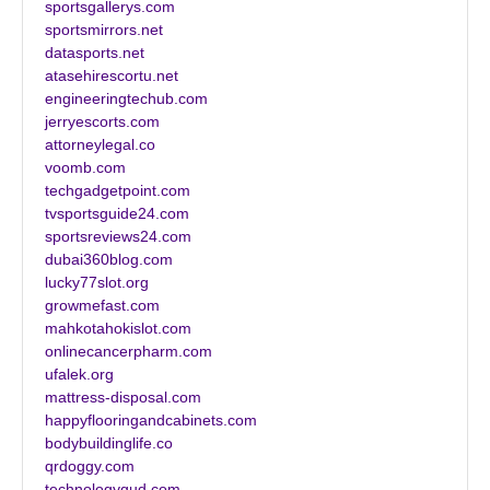
sportsgallerys.com
sportsmirrors.net
datasports.net
atasehirescortu.net
engineeringtechub.com
jerryescorts.com
attorneylegal.co
voomb.com
techgadgetpoint.com
tvsportsguide24.com
sportsreviews24.com
dubai360blog.com
lucky77slot.org
growmefast.com
mahkotahokislot.com
onlinecancerpharm.com
ufalek.org
mattress-disposal.com
happyflooringandcabinets.com
bodybuildinglife.co
qrdoggy.com
technologygud.com