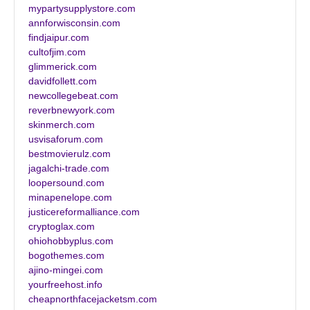
mypartysupplystore.com
annforwisconsin.com
findjaipur.com
cultofjim.com
glimmerick.com
davidfollett.com
newcollegebeat.com
reverbnewyork.com
skinmerch.com
usvisaforum.com
bestmovierulz.com
jagalchi-trade.com
loopersound.com
minapenelope.com
justicereformalliance.com
cryptoglax.com
ohiohobbyplus.com
bogothemes.com
ajino-mingei.com
yourfreehost.info
cheapnorthfacejacketsm.com