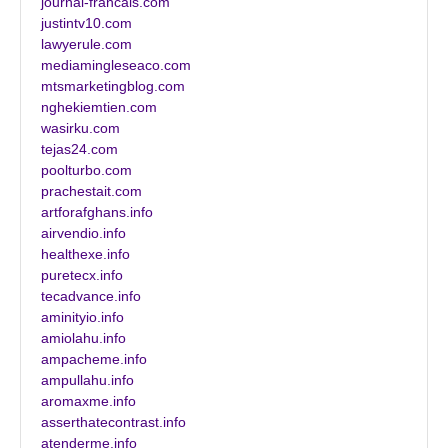
journal-francais.com
justintv10.com
lawyerule.com
mediamingleseaco.com
mtsmarketingblog.com
nghekiemtien.com
wasirku.com
tejas24.com
poolturbo.com
prachestait.com
artforafghans.info
airvendio.info
healthexe.info
puretecx.info
tecadvance.info
aminityio.info
amiolahu.info
ampacheme.info
ampullahu.info
aromaxme.info
asserthatecontrast.info
atenderme.info