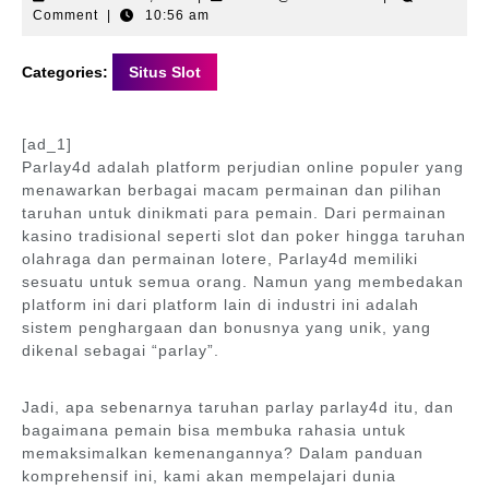
12,
Comment
|
10:56 am
2024
Categories:
Situs Slot
[ad_1]
Parlay4d adalah platform perjudian online populer yang
menawarkan berbagai macam permainan dan pilihan
taruhan untuk dinikmati para pemain. Dari permainan
kasino tradisional seperti slot dan poker hingga taruhan
olahraga dan permainan lotere, Parlay4d memiliki
sesuatu untuk semua orang. Namun yang membedakan
platform ini dari platform lain di industri ini adalah
sistem penghargaan dan bonusnya yang unik, yang
dikenal sebagai “parlay”.
Jadi, apa sebenarnya taruhan parlay parlay4d itu, dan
bagaimana pemain bisa membuka rahasia untuk
memaksimalkan kemenangannya? Dalam panduan
komprehensif ini, kami akan mempelajari dunia