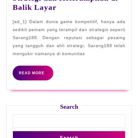
Inside
Balik Layar
the
[ad_1] Dalam dunia game kompetitif, hanya ada
Mind
sedikit pemain yang terampil dan strategis seperti
of
Sarang188. Dengan reputasi sebagai pesaing
Sarang188:
yang tangguh dan ahli strategi, Sarang188 telah
Strategi
mengukir namanya di komunitas
dan
Keterampilan
READ
READ MORE
MORE
di
Balik
Layar
Search
Search