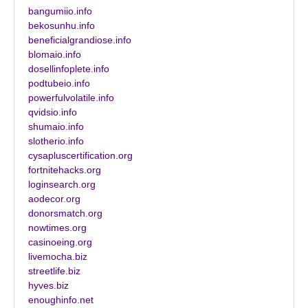
bangumiio.info
bekosunhu.info
beneficialgrandiose.info
blomaio.info
dosellinfoplete.info
podtubeio.info
powerfulvolatile.info
qvidsio.info
shumaio.info
slotherio.info
cysapluscertification.org
fortnitehacks.org
loginsearch.org
aodecor.org
donorsmatch.org
nowtimes.org
casinoeing.org
livemocha.biz
streetlife.biz
hyves.biz
enoughinfo.net