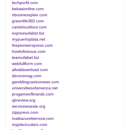
techporfit.com
bekasionline.com
nbusinessplan.com
greenlife360.com
cantshoutitout.com
expressufabet.biz
mypuertoplata.net
thepioneerxpress.com
howtofixissue.com
teamufabet.biz
webfullform.com
allviddownload.com
decorsmag.com
gamblingcasinonews.com
universitiesofamerica.net
progameofbrands.com
qbreview.org
servicewueste.org
zippyrevs.com
matkanumbernow.com
myjobcirculars.com