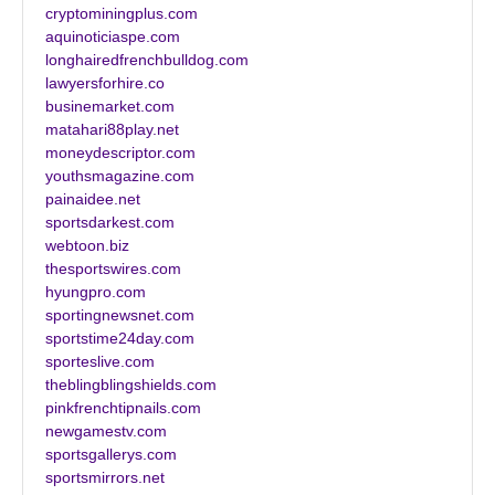
cryptominingplus.com
aquinoticiaspe.com
longhairedfrenchbulldog.com
lawyersforhire.co
businemarket.com
matahari88play.net
moneydescriptor.com
youthsmagazine.com
painaidee.net
sportsdarkest.com
webtoon.biz
thesportswires.com
hyungpro.com
sportingnewsnet.com
sportstime24day.com
sporteslive.com
theblingblingshields.com
pinkfrenchtipnails.com
newgamestv.com
sportsgallerys.com
sportsmirrors.net