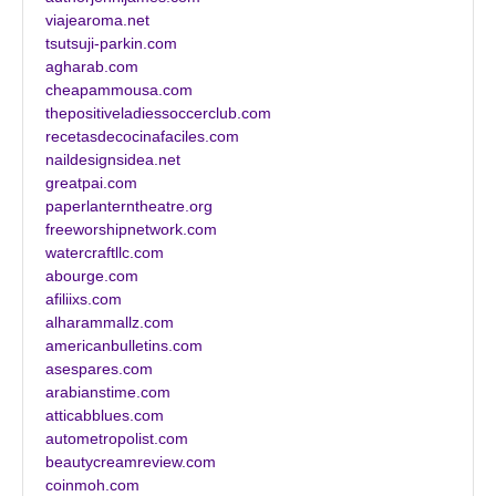
viajearoma.net
tsutsuji-parkin.com
agharab.com
cheapammousa.com
thepositiveladiessoccerclub.com
recetasdecocinafaciles.com
naildesignsidea.net
greatpai.com
paperlanterntheatre.org
freeworshipnetwork.com
watercraftllc.com
abourge.com
afiliixs.com
alharammallz.com
americanbulletins.com
asespares.com
arabianstime.com
atticabblues.com
autometropolist.com
beautycreamreview.com
coinmoh.com