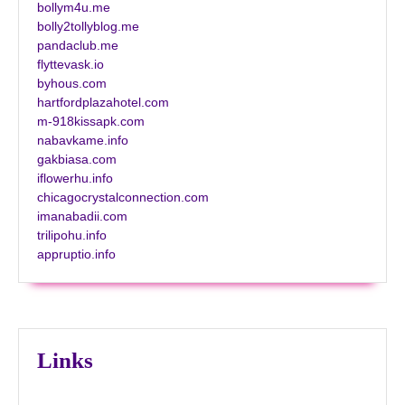
bollym4u.me
bolly2tollyblog.me
pandaclub.me
flyttevask.io
byhous.com
hartfordplazahotel.com
m-918kissapk.com
nabavkame.info
gakbiasa.com
iflowerhu.info
chicagocrystalconnection.com
imanabadii.com
trilipohu.info
appruptio.info
Links