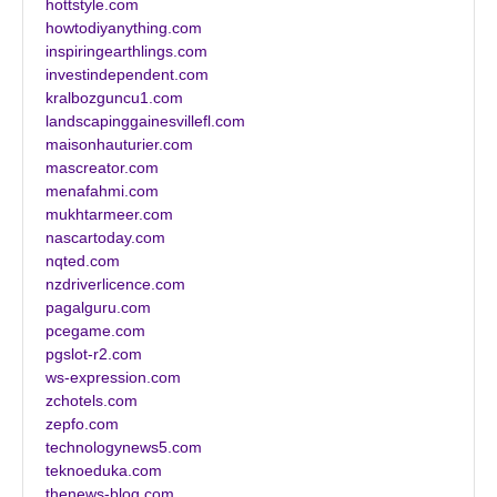
hottstyle.com
howtodiyanything.com
inspiringearthlings.com
investindependent.com
kralbozguncu1.com
landscapinggainesvillefl.com
maisonhauturier.com
mascreator.com
menafahmi.com
mukhtarmeer.com
nascartoday.com
nqted.com
nzdriverlicence.com
pagalguru.com
pcegame.com
pgslot-r2.com
ws-expression.com
zchotels.com
zepfo.com
technologynews5.com
teknoeduka.com
thenews-blog.com