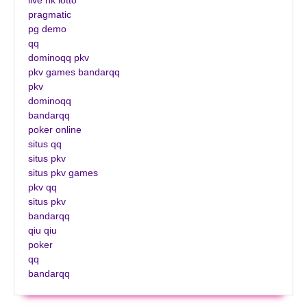
live hk lotto
pragmatic
pg demo
qq
dominoqq pkv
pkv games bandarqq
pkv
dominoqq
bandarqq
poker online
situs qq
situs pkv
situs pkv games
pkv qq
situs pkv
bandarqq
qiu qiu
poker
qq
bandarqq