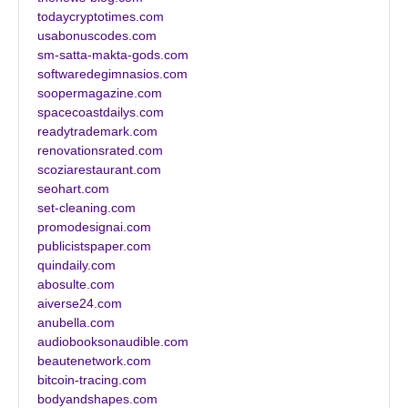
todaycryptotimes.com
usabonuscodes.com
sm-satta-makta-gods.com
softwaredegimnasios.com
soopermagazine.com
spacecoastdailys.com
readytrademark.com
renovationsrated.com
scoziarestaurant.com
seohart.com
set-cleaning.com
promodesignai.com
publicistspaper.com
quindaily.com
abosulte.com
aiverse24.com
anubella.com
audiobooksonaudible.com
beautenetwork.com
bitcoin-tracing.com
bodyandshapes.com