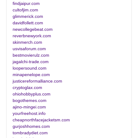
findjaipur.com
cultofjim.com
glimmerick.com
davidfollett.com
newcollegebeat.com
reverbnewyork.com
skinmerch.com
usvisaforum.com
bestmovierulz.com
jagalchi-trade.com
loopersound.com
minapenelope.com
justicereformalliance.com
cryptoglax.com
ohiohobbyplus.com
bogothemes.com
ajino-mingei.com
yourfreehost.info
cheapnorthfacejacketsm.com
gurjoshhomes.com
tombradydiet.com