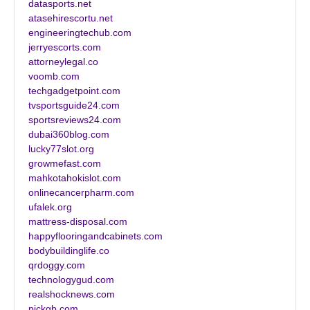
datasports.net
atasehirescortu.net
engineeringtechub.com
jerryescorts.com
attorneylegal.co
voomb.com
techgadgetpoint.com
tvsportsguide24.com
sportsreviews24.com
dubai360blog.com
lucky77slot.org
growmefast.com
mahkotahokislot.com
onlinecancerpharm.com
ufalek.org
mattress-disposal.com
happyflooringandcabinets.com
bodybuildinglife.co
qrdoggy.com
technologygud.com
realshocknews.com
pickgb.com