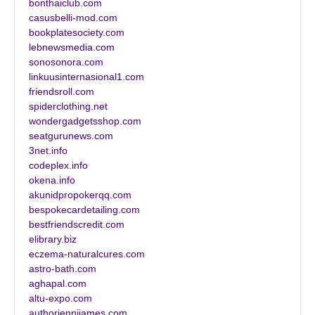
bonthaiclub.com
casusbelli-mod.com
bookplatesociety.com
lebnewsmedia.com
sonosonora.com
linkuusinternasional1.com
friendsroll.com
spiderclothing.net
wondergadgetsshop.com
seatgurunews.com
3net.info
codeplex.info
okena.info
akunidpropokerqq.com
bespokecardetailing.com
bestfriendscredit.com
elibrary.biz
eczema-naturalcures.com
astro-bath.com
aghapal.com
altu-expo.com
authorjennijames.com