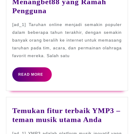
Menangbet88 yang Ramah
Temukan
Pengguna
Sensasi
[ad_1] Taruhan online menjadi semakin populer
Taruhan
dalam beberapa tahun terakhir, dengan semakin
Online
banyak orang beralih ke internet untuk memasang
dengan
taruhan pada tim, acara, dan permainan olahraga
Platform
favorit mereka. Salah satu
Menangbet88
yang
READ
READ MORE
MORE
Ramah
Pengguna
Temukan fitur terbaik YMP3 –
Temuka
teman musik utama Anda
fitur
[ad_1] YMP3 adalah platform musik inovatif yang