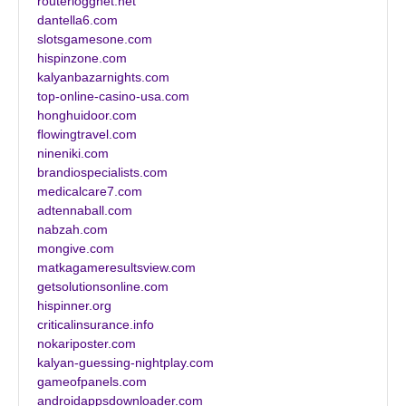
routerloggnet.net
dantella6.com
slotsgamesone.com
hispinzone.com
kalyanbazarnights.com
top-online-casino-usa.com
honghuidoor.com
flowingtravel.com
nineniki.com
brandiospecialists.com
medicalcare7.com
adtennaball.com
nabzah.com
mongive.com
matkagameresultsview.com
getsolutionsonline.com
hispinner.org
criticalinsurance.info
nokariposter.com
kalyan-guessing-nightplay.com
gameofpanels.com
androidappsdownloader.com