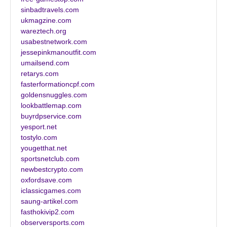
sinbadtravels.com
ukmagzine.com
wareztech.org
usabestnetwork.com
jessepinkmanoutfit.com
umailsend.com
retarys.com
fasterformationcpf.com
goldensnuggles.com
lookbattlemap.com
buyrdpservice.com
yesport.net
tostylo.com
yougetthat.net
sportsnetclub.com
newbestcrypto.com
oxfordsave.com
iclassicgames.com
saung-artikel.com
fasthokivip2.com
observersports.com