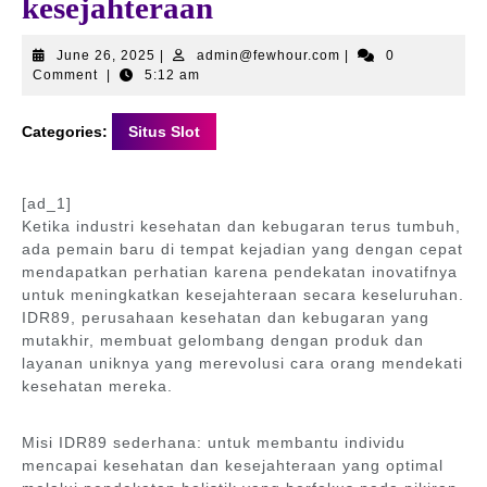
kesejahteraan
June
admin@fewhour.com
June 26, 2025
|
admin@fewhour.com
|
0
26,
Comment
|
5:12 am
2025
Categories:
Situs Slot
[ad_1]
Ketika industri kesehatan dan kebugaran terus tumbuh,
ada pemain baru di tempat kejadian yang dengan cepat
mendapatkan perhatian karena pendekatan inovatifnya
untuk meningkatkan kesejahteraan secara keseluruhan.
IDR89, perusahaan kesehatan dan kebugaran yang
mutakhir, membuat gelombang dengan produk dan
layanan uniknya yang merevolusi cara orang mendekati
kesehatan mereka.
Misi IDR89 sederhana: untuk membantu individu
mencapai kesehatan dan kesejahteraan yang optimal