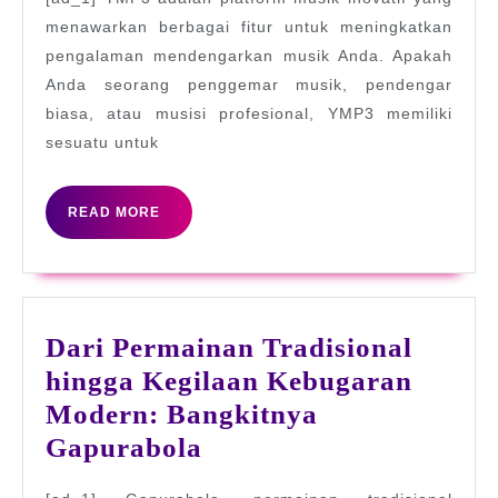
terbaik
menawarkan berbagai fitur untuk meningkatkan
YMP3
pengalaman mendengarkan musik Anda. Apakah
–
Anda seorang penggemar musik, pendengar
teman
biasa, atau musisi profesional, YMP3 memiliki
musik
sesuatu untuk
utama
Anda
READ
READ MORE
MORE
Dari Permainan Tradisional
hingga Kegilaan Kebugaran
Modern: Bangkitnya
Dari
Gapurabola
Permainan