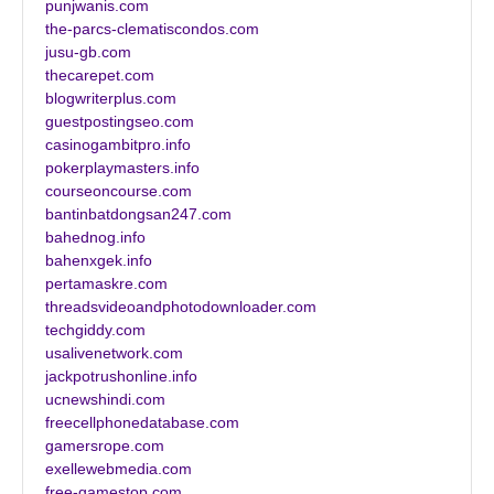
punjwanis.com
the-parcs-clematiscondos.com
jusu-gb.com
thecarepet.com
blogwriterplus.com
guestpostingseo.com
casinogambitpro.info
pokerplaymasters.info
courseoncourse.com
bantinbatdongsan247.com
bahednog.info
bahenxgek.info
pertamaskre.com
threadsvideoandphotodownloader.com
techgiddy.com
usalivenetwork.com
jackpotrushonline.info
ucnewshindi.com
freecellphonedatabase.com
gamersrope.com
exellewebmedia.com
free-gamestop.com