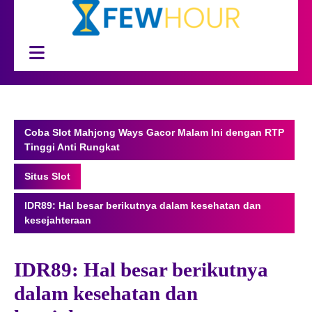
Skip
to
content
Open
Button
Coba Slot Mahjong Ways Gacor Malam Ini dengan RTP
Tinggi Anti Rungkat
Situs Slot
IDR89: Hal besar berikutnya dalam kesehatan dan
kesejahteraan
IDR89: Hal besar berikutnya
dalam kesehatan dan