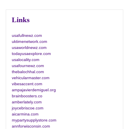
Links
usafullnewz.com
uktimenetwork.com
usaworldnewz.com
todayusaexplore.com
usalocality.com
usafournewz.com
thebalochhal.com
vehicularmaster.com
vibesaccent.com
ampajavierdemiguel.org
brainboosters.co
amberlately.com
joycebriscoe.com
aicarmina.com
mypartysupplystore.com
annforwisconsin.com