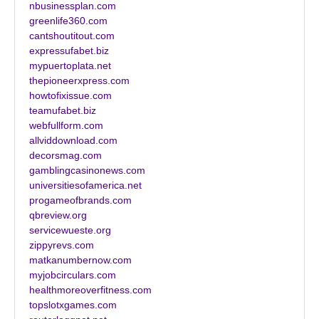
nbusinessplan.com
greenlife360.com
cantshoutitout.com
expressufabet.biz
mypuertoplata.net
thepioneerxpress.com
howtofixissue.com
teamufabet.biz
webfullform.com
allviddownload.com
decorsmag.com
gamblingcasinonews.com
universitiesofamerica.net
progameofbrands.com
qbreview.org
servicewueste.org
zippyrevs.com
matkanumbernow.com
myjobcirculars.com
healthmoreoverfitness.com
topslotxgames.com