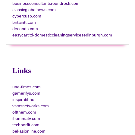
businessconsultantsroundrock.com
classicglobalnews.com
cybercusp.com
britaintt.com
deconds.com
easycartltd-domesticcleaningservicesedinburgh.com
Links
uae-times.com
gamerifys.com
inspiratif.net
vsmsnetworks.com
offthem.com
ibommatv.com
techporfit.com
bekasionline.com