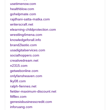
usetimenow.com
healthblow.com
gohelpmate.com
rajdhani-satta-matka.com
writerscraft.net
elearning-childprotection.com
wrestling4mena.com
knowledgeforall.info
brand2lastio.com
usadigitalservices.com
socialhoppers.com
creativedream.net
n2315.com
getwebonline.com
onlyfansheaven.com
lky08.com
ralph-fiennes.net
fielder-maximum-discount.net
fitfllex.com
genesisbusinesscredit.com
inforuang.com