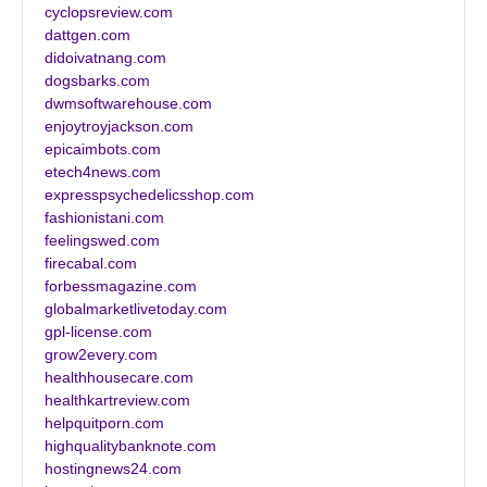
cyclopsreview.com
dattgen.com
didoivatnang.com
dogsbarks.com
dwmsoftwarehouse.com
enjoytroyjackson.com
epicaimbots.com
etech4news.com
expresspsychedelicsshop.com
fashionistani.com
feelingswed.com
firecabal.com
forbessmagazine.com
globalmarketlivetoday.com
gpl-license.com
grow2every.com
healthhousecare.com
healthkartreview.com
helpquitporn.com
highqualitybanknote.com
hostingnews24.com