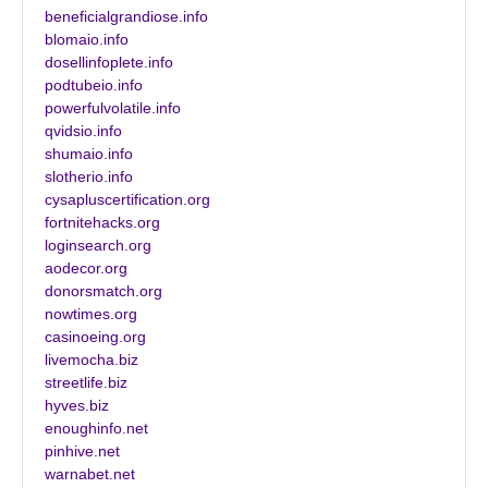
beneficialgrandiose.info
blomaio.info
dosellinfoplete.info
podtubeio.info
powerfulvolatile.info
qvidsio.info
shumaio.info
slotherio.info
cysapluscertification.org
fortnitehacks.org
loginsearch.org
aodecor.org
donorsmatch.org
nowtimes.org
casinoeing.org
livemocha.biz
streetlife.biz
hyves.biz
enoughinfo.net
pinhive.net
warnabet.net