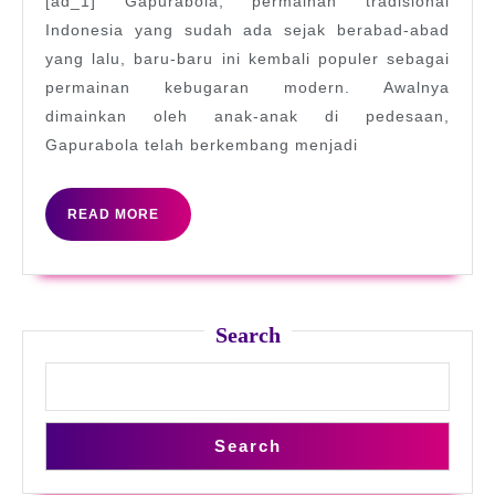
[ad_1] Gapurabola, permainan tradisional
Tradisional
Indonesia yang sudah ada sejak berabad-abad
hingga
yang lalu, baru-baru ini kembali populer sebagai
Kegilaan
permainan kebugaran modern. Awalnya
Kebugaran
dimainkan oleh anak-anak di pedesaan,
Modern:
Gapurabola telah berkembang menjadi
Bangkitnya
Gapurabola
READ
READ MORE
MORE
Search
Search