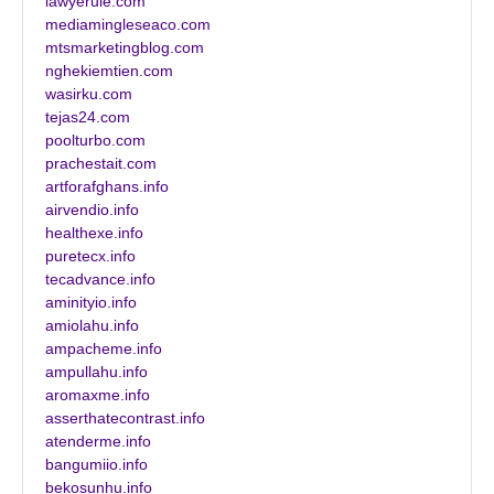
lawyerule.com
mediamingleseaco.com
mtsmarketingblog.com
nghekiemtien.com
wasirku.com
tejas24.com
poolturbo.com
prachestait.com
artforafghans.info
airvendio.info
healthexe.info
puretecx.info
tecadvance.info
aminityio.info
amiolahu.info
ampacheme.info
ampullahu.info
aromaxme.info
asserthatecontrast.info
atenderme.info
bangumiio.info
bekosunhu.info