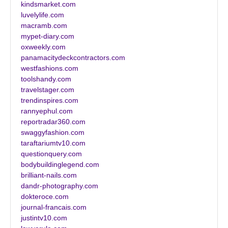
kindsmarket.com
luvelylife.com
macramb.com
mypet-diary.com
oxweekly.com
panamacitydeckcontractors.com
westfashions.com
toolshandy.com
travelstager.com
trendinspires.com
rannyephul.com
reportradar360.com
swaggyfashion.com
taraftariumtv10.com
questionquery.com
bodybuildinglegend.com
brilliant-nails.com
dandr-photography.com
dokteroce.com
journal-francais.com
justintv10.com