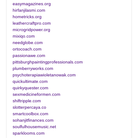
easymagazines.org
hirfanjilasmi.com
hometricks.org
leathercraftpro.com
microgridpower.org
mixiqo.com
needglobe.com
ortocoach.com
passionawe.com
pittsburghpaintingprofessionals.com
plumberryworks.com
psychoterapiawioletanowak.com
quickultimate.com
quirkyquester.com
sexmedicineformen.com
shiftripple.com
slotterpercaya.co
smartcoolbox.com
sohanjitfinances.com
soulfulhousemusic.net
sparklooms.com