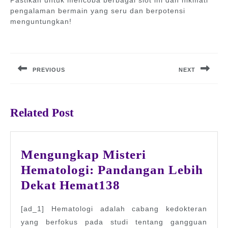
Pastikan untuk mencoba berbagai slot ini dan nikmati
pengalaman bermain yang seru dan berpotensi
menguntungkan!
Post
navigation
PREVIOUS
NEXT
Previous
Next
post:
post:
Related Post
Mengungkap Misteri
Hematologi: Pandangan Lebih
Mengungkap
Dekat Hemat138
Misteri
[ad_1] Hematologi adalah cabang kedokteran
Hematologi:
yang berfokus pada studi tentang gangguan