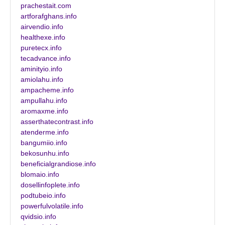
prachestait.com
artforafghans.info
airvendio.info
healthexe.info
puretecx.info
tecadvance.info
aminityio.info
amiolahu.info
ampacheme.info
ampullahu.info
aromaxme.info
asserthatecontrast.info
atenderme.info
bangumiio.info
bekosunhu.info
beneficialgrandiose.info
blomaio.info
dosellinfoplete.info
podtubeio.info
powerfulvolatile.info
qvidsio.info