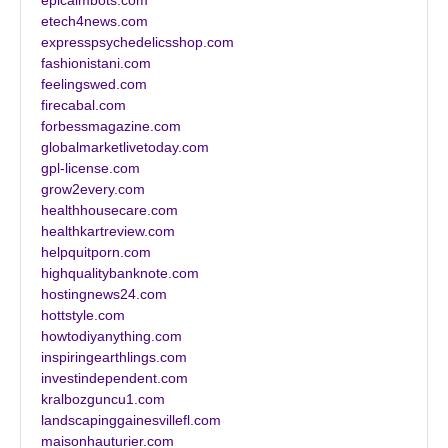
epicaimbots.com
etech4news.com
expresspsychedelicsshop.com
fashionistani.com
feelingswed.com
firecabal.com
forbessmagazine.com
globalmarketlivetoday.com
gpl-license.com
grow2every.com
healthhousecare.com
healthkartreview.com
helpquitporn.com
highqualitybanknote.com
hostingnews24.com
hottstyle.com
howtodiyanything.com
inspiringearthlings.com
investindependent.com
kralbozguncu1.com
landscapinggainesvillefl.com
maisonhauturier.com