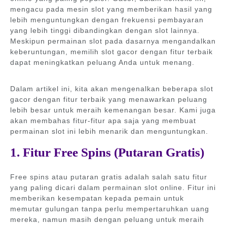
mengacu pada mesin slot yang memberikan hasil yang
lebih menguntungkan dengan frekuensi pembayaran
yang lebih tinggi dibandingkan dengan slot lainnya.
Meskipun permainan slot pada dasarnya mengandalkan
keberuntungan, memilih slot gacor dengan fitur terbaik
dapat meningkatkan peluang Anda untuk menang.
Dalam artikel ini, kita akan mengenalkan beberapa slot
gacor dengan fitur terbaik yang menawarkan peluang
lebih besar untuk meraih kemenangan besar. Kami juga
akan membahas fitur-fitur apa saja yang membuat
permainan slot ini lebih menarik dan menguntungkan.
1. Fitur Free Spins (Putaran Gratis)
Free spins atau putaran gratis adalah salah satu fitur
yang paling dicari dalam permainan slot online. Fitur ini
memberikan kesempatan kepada pemain untuk
memutar gulungan tanpa perlu mempertaruhkan uang
mereka, namun masih dengan peluang untuk meraih