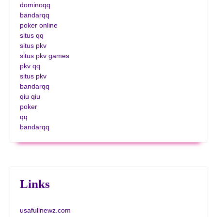
dominoqq
bandarqq
poker online
situs qq
situs pkv
situs pkv games
pkv qq
situs pkv
bandarqq
qiu qiu
poker
qq
bandarqq
Links
usafullnewz.com