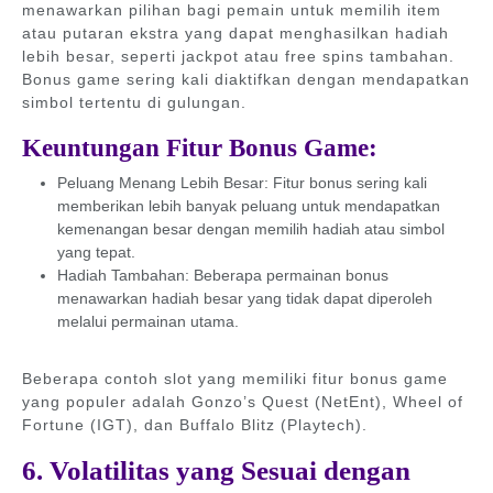
menawarkan pilihan bagi pemain untuk memilih item
atau putaran ekstra yang dapat menghasilkan hadiah
lebih besar, seperti jackpot atau free spins tambahan.
Bonus game sering kali diaktifkan dengan mendapatkan
simbol tertentu di gulungan.
Keuntungan Fitur Bonus Game:
Peluang Menang Lebih Besar: Fitur bonus sering kali
memberikan lebih banyak peluang untuk mendapatkan
kemenangan besar dengan memilih hadiah atau simbol
yang tepat.
Hadiah Tambahan: Beberapa permainan bonus
menawarkan hadiah besar yang tidak dapat diperoleh
melalui permainan utama.
Beberapa contoh slot yang memiliki fitur bonus game
yang populer adalah Gonzo’s Quest (NetEnt), Wheel of
Fortune (IGT), dan Buffalo Blitz (Playtech).
6. Volatilitas yang Sesuai dengan