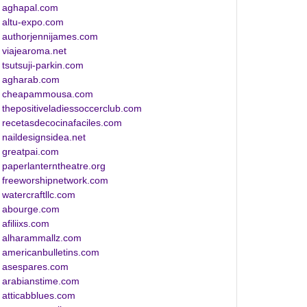
aghapal.com
altu-expo.com
authorjennijames.com
viajearoma.net
tsutsuji-parkin.com
agharab.com
cheapammousa.com
thepositiveladiessoccerclub.com
recetasdecocinafaciles.com
naildesignsidea.net
greatpai.com
paperlanterntheatre.org
freeworshipnetwork.com
watercraftllc.com
abourge.com
afiliixs.com
alharammallz.com
americanbulletins.com
asespares.com
arabianstime.com
atticabblues.com