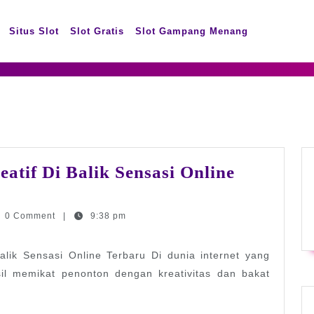
Situs Slot
Slot Gratis
Slot Gampang Menang
atif Di Balik Sensasi Online
@fewhour.com
0 Comment
|
9:38 pm
alik Sensasi Online Terbaru Di dunia internet yang
il memikat penonton dengan kreativitas dan bakat