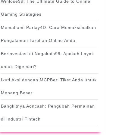
Winlose99: The Ultimate Guide to Online
Gaming Strategies
Memahami Parlay4D: Cara Memaksimalkan
Pengalaman Taruhan Online Anda
:
Berinvestasi di Nagakoin99: Apakah Layak
untuk Digemari?
ka
Ikuti Aksi dengan MCPBet: Tiket Anda untuk
Menang Besar
Bangkitnya Aoncash: Pengubah Permainan
di Industri Fintech