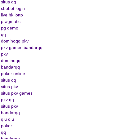
situs qq
sbobet login
live hk lotto
pragmatic
pg demo
qq
dominoqq pkv
pkv games bandarqq
pkv
dominoqq
bandarqq
poker online
situs qq
situs pkv
situs pkv games
pkv qq
situs pkv
bandarqq
qiu qiu
poker
qq
bandarqq