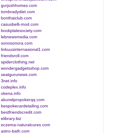
gurjoshhomes.com
tombradydiet.com
bonthaiclub.com
casusbelli-mod.com
bookplatesociety.com
lebnewsmedia.com
sonosonora.com
linkuusinternasional1.com
friendsroll.com
spiderclothing.net
wondergadgetsshop.com
seatgurunews.com
3net.info
codeplex.info
okena.info
akunidpropokerqq.com
bespokecardetailing.com
bestfriendscredit.com
elibrary.biz
eczema-naturalcures.com
astro-bath.com