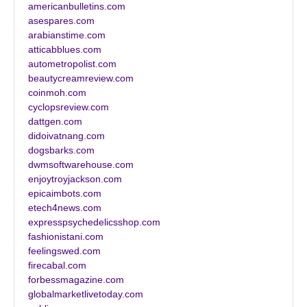
americanbulletins.com
asespares.com
arabianstime.com
atticabblues.com
autometropolist.com
beautycreamreview.com
coinmoh.com
cyclopsreview.com
dattgen.com
didoivatnang.com
dogsbarks.com
dwmsoftwarehouse.com
enjoytroyjackson.com
epicaimbots.com
etech4news.com
expresspsychedelicsshop.com
fashionistani.com
feelingswed.com
firecabal.com
forbessmagazine.com
globalmarketlivetoday.com