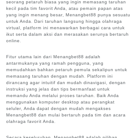
seorang petaruh biasa yang ingin memasang taruhan
kecil pada tim favorit Anda, atau pemain papan atas
yang ingin menang besar, Menangbet88 punya sesuatu
untuk Anda. Dari taruhan langsung hingga olahraga
virtual, platform ini menawarkan berbagai cara untuk
ikut serta dalam aksi dan merasakan serunya bertaruh
online.
Fitur utama lain dari Menangbet88 adalah
antarmukanya yang ramah pengguna, yang
memudahkan bahkan petaruh pemula sekalipun untuk
memasang taruhan dengan mudah. Platform ini
dirancang agar intuitif dan mudah dinavigasi, dengan
instruksi yang jelas dan tips bermanfaat untuk
memandu Anda melalui proses taruhan. Baik Anda
menggunakan komputer desktop atau perangkat
seluler, Anda dapat dengan mudah mengakses
Menangbet88 dan mulai bertaruh pada tim dan acara
olahraga favorit Anda.
Secara keseluruhan, Menangbet88 adalah pilihan