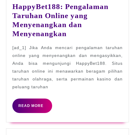
HappyBet188: Pengalaman
Taruhan Online yang
Menyenangkan dan
HappyBet188:
Menyenangkan
Pengalaman
[ad_1] Jika Anda mencari pengalaman taruhan
Taruhan
online yang menyenangkan dan mengasyikkan,
Online
Anda bisa mengunjungi HappyBet188. Situs
yang
taruhan online ini menawarkan beragam pilihan
Menyenangkan
taruhan olahraga, serta permainan kasino dan
dan
peluang taruhan
Menyenangkan
READ
READ MORE
MORE