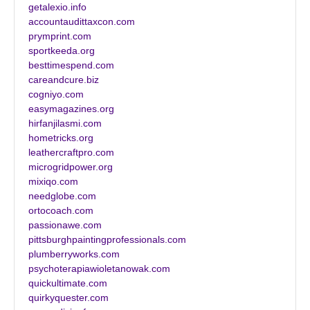
getalexio.info
accountaudittaxcon.com
prymprint.com
sportkeeda.org
besttimespend.com
careandcure.biz
cogniyo.com
easymagazines.org
hirfanjilasmi.com
hometricks.org
leathercraftpro.com
microgridpower.org
mixiqo.com
needglobe.com
ortocoach.com
passionawe.com
pittsburghpaintingprofessionals.com
plumberryworks.com
psychoterapiawioletanowak.com
quickultimate.com
quirkyquester.com