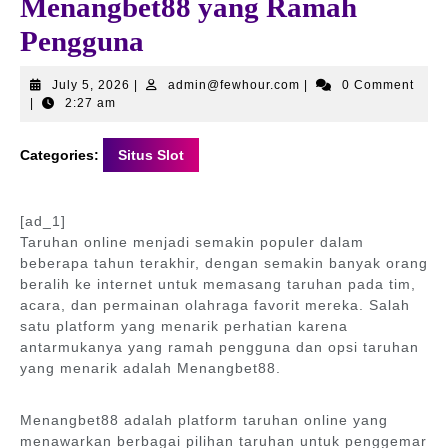
Menangbet88 yang Ramah
Pengguna
July
admin@fewhour.com
July 5, 2026
|
admin@fewhour.com
|
0 Comment
5,
|
2:27 am
2026
Categories:
Situs Slot
[ad_1]
Taruhan online menjadi semakin populer dalam
beberapa tahun terakhir, dengan semakin banyak orang
beralih ke internet untuk memasang taruhan pada tim,
acara, dan permainan olahraga favorit mereka. Salah
satu platform yang menarik perhatian karena
antarmukanya yang ramah pengguna dan opsi taruhan
yang menarik adalah Menangbet88.
Menangbet88 adalah platform taruhan online yang
menawarkan berbagai pilihan taruhan untuk penggemar