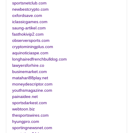
sportsnetclub.com
newbestcrypto.com
oxfordsave.com
iclassicgames.com
saung-artikel.com
fasthokivip2.com
observersports.com
cryptominingplus.com
aquinoticiaspe.com
longhairedfrenchbulldog.com
lawyersforhire.co
businemarket.com
matahari88play.net
moneydescriptor.com
youthsmagazine.com
painaidee.net
sportsdarkest.com
webtoon.biz
thesportswires.com
hyungpro.com
sportingnewsnet.com