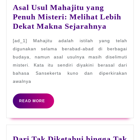
Asal Usul Mahajitu yang
Penuh Misteri: Melihat Lebih
Asal
Dekat Makna Sejarahnya
Usul
[ad_1] Mahajitu adalah istilah yang telah
Mahajit
digunakan selama berabad-abad di berbagai
yang
budaya, namun asal usulnya masih diselimuti
Penuh
misteri. Kata itu sendiri diyakini berasal dari
Misteri:
bahasa Sansekerta kuno dan diperkirakan
Melihat
awalnya
Lebih
Dekat
READ
READ MORE
MORE
Makna
Sejarahn
Dari Tak Diketahui hingga Tak