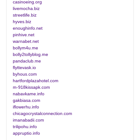
casinoeing.org
livemocha.biz
streetlife.biz
hyves.biz
enoughinfo.net
pinhive.net
warnabet.net
bollym4u.me
bolly2tollyblog.me
pandaclub.me
flyttevask.io
byhous.com
hartfordplazahotel.com
m-918kissapk.com
nabavkame.info
gakbiasa.com
iflowerhu.info
chicagocrystalconnection.com
imanabadii.com
trilipohu.info
appruptio.info