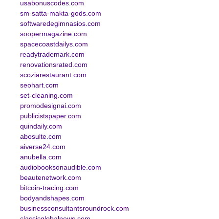
usabonuscodes.com
sm-satta-makta-gods.com
softwaredegimnasios.com
soopermagazine.com
spacecoastdailys.com
readytrademark.com
renovationsrated.com
scoziarestaurant.com
seohart.com
set-cleaning.com
promodesignai.com
publicistspaper.com
quindaily.com
abosulte.com
aiverse24.com
anubella.com
audiobooksonaudible.com
beautenetwork.com
bitcoin-tracing.com
bodyandshapes.com
businessconsultantsroundrock.com
classicglobalnews.com