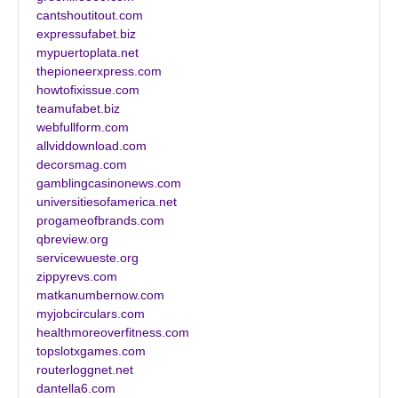
cantshoutitout.com
expressufabet.biz
mypuertoplata.net
thepioneerxpress.com
howtofixissue.com
teamufabet.biz
webfullform.com
allviddownload.com
decorsmag.com
gamblingcasinonews.com
universitiesofamerica.net
progameofbrands.com
qbreview.org
servicewueste.org
zippyrevs.com
matkanumbernow.com
myjobcirculars.com
healthmoreoverfitness.com
topslotxgames.com
routerloggnet.net
dantella6.com