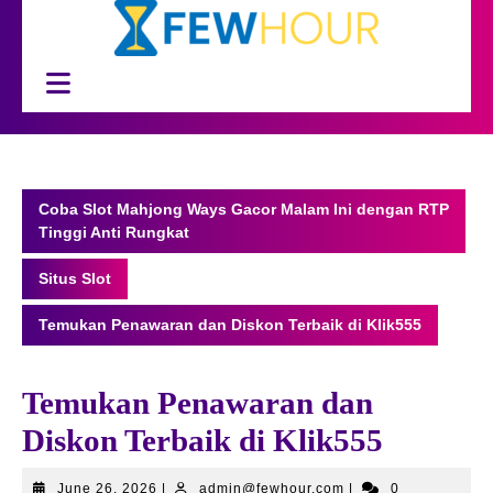
Skip
to
content
Open
Button
Coba Slot Mahjong Ways Gacor Malam Ini dengan RTP
Tinggi Anti Rungkat
Situs Slot
Temukan Penawaran dan Diskon Terbaik di Klik555
Temukan Penawaran dan
Diskon Terbaik di Klik555
June
admin@fewhour.com
June 26, 2026
|
admin@fewhour.com
|
0