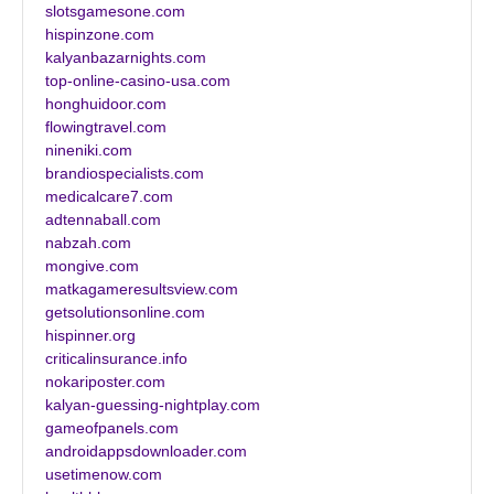
slotsgamesone.com
hispinzone.com
kalyanbazarnights.com
top-online-casino-usa.com
honghuidoor.com
flowingtravel.com
nineniki.com
brandiospecialists.com
medicalcare7.com
adtennaball.com
nabzah.com
mongive.com
matkagameresultsview.com
getsolutionsonline.com
hispinner.org
criticalinsurance.info
nokariposter.com
kalyan-guessing-nightplay.com
gameofpanels.com
androidappsdownloader.com
usetimenow.com