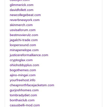
glimmerick.com
davidfollett.com
newcollegebeat.com
reverbnewyork.com
skinmerch.com
usvisaforum.com
bestmovierulz.com
jagalchi-trade.com
loopersound.com
minapenelope.com
justicereformalliance.com
cryptoglax.com
ohiohobbyplus.com
bogothemes.com
ajino-mingei.com
yourfreehost.info
cheapnorthfacejacketsm.com
gurjoshhomes.com
tombradydiet.com
bonthaiclub.com
casusbelli-mod.com