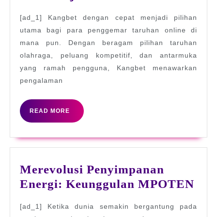
Pilihan
[ad_1] Kangbet dengan cepat menjadi pilihan
Utama
utama bagi para penggemar taruhan online di
Penggemar
mana pun. Dengan beragam pilihan taruhan
Taruhan
olahraga, peluang kompetitif, dan antarmuka
Online
yang ramah pengguna, Kangbet menawarkan
Di
pengalaman
Mana
Saja
READ
READ MORE
MORE
Merevolusi Penyimpanan
Mer
Energi: Keunggulan MPOTEN
Pen
[ad_1] Ketika dunia semakin bergantung pada
Ene