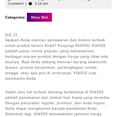
26,
Comment
|
3:10 am
2026
Categories:
Situs Slot
[ad_1]
Apakah Anda mencari penawaran dan diskon terbaik
untuk produk favorit Anda? Kunjungi Klik555! Klik555
adalah pasar online populer yang menawarkan
berbagai macam produk dengan harga yang tidak ada
duanya. Baik Anda sedang mencari barang elektronik,
fesyen, produk kecantikan, perlengkapan rumah
tangga, atau apa pun di antaranya, Klik555 siap
membantu Anda.
Salah satu hal terbaik tentang berbelanja di Klik555
adalah penawaran dan diskon luar biasa yang tersedia.
Dengan penjualan reguler, promosi, dan kode kupon,
Anda dapat menghemat banyak pembelian Anda.
Ditambah lagi, Klik555 menawarkan jaminan harga