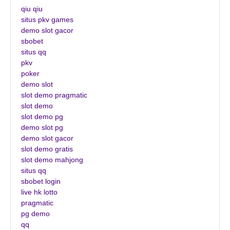
qiu qiu
situs pkv games
demo slot gacor
sbobet
situs qq
pkv
poker
demo slot
slot demo pragmatic
slot demo
slot demo pg
demo slot pg
demo slot gacor
slot demo gratis
slot demo mahjong
situs qq
sbobet login
live hk lotto
pragmatic
pg demo
qq