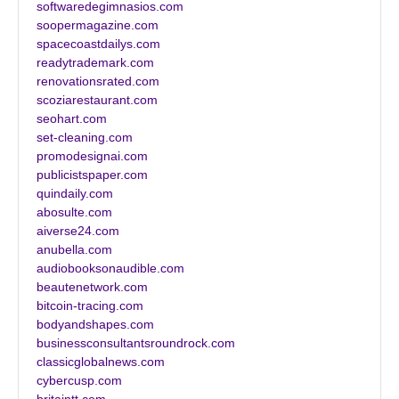
softwaredegimnasios.com
soopermagazine.com
spacecoastdailys.com
readytrademark.com
renovationsrated.com
scoziarestaurant.com
seohart.com
set-cleaning.com
promodesignai.com
publicistspaper.com
quindaily.com
abosulte.com
aiverse24.com
anubella.com
audiobooksonaudible.com
beautenetwork.com
bitcoin-tracing.com
bodyandshapes.com
businessconsultantsroundrock.com
classicglobalnews.com
cybercusp.com