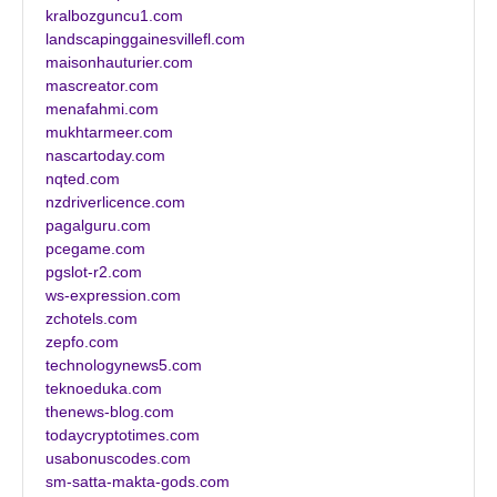
kralbozguncu1.com
landscapinggainesvillefl.com
maisonhauturier.com
mascreator.com
menafahmi.com
mukhtarmeer.com
nascartoday.com
nqted.com
nzdriverlicence.com
pagalguru.com
pcegame.com
pgslot-r2.com
ws-expression.com
zchotels.com
zepfo.com
technologynews5.com
teknoeduka.com
thenews-blog.com
todaycryptotimes.com
usabonuscodes.com
sm-satta-makta-gods.com