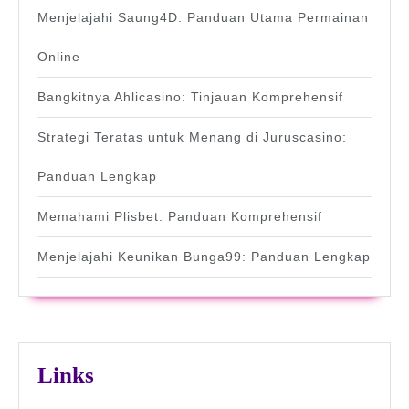
Menjelajahi Saung4D: Panduan Utama Permainan
Online
Bangkitnya Ahlicasino: Tinjauan Komprehensif
Strategi Teratas untuk Menang di Juruscasino:
Panduan Lengkap
Memahami Plisbet: Panduan Komprehensif
Menjelajahi Keunikan Bunga99: Panduan Lengkap
Links