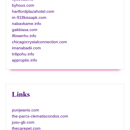
byhous.com
hartfordplazahotel.com
m-918kissapk.com
nabavkame.info
gakbiasa.com
iflowerhu.info
chicagocrystalconnection.com
imanabadii.com
trilipohu.info
appruptio.info
Links
punjwanis.com
the-parcs-clematiscondos.com
jusu-gb.com
thecarepet.com