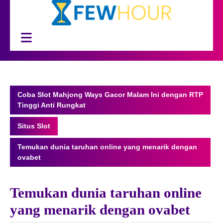
Skip
to
content
Open
Button
Coba Slot Mahjong Ways Gacor Malam Ini dengan RTP
Tinggi Anti Rungkat
Situs Slot
Temukan dunia taruhan online yang menarik dengan
ovabet
Temukan dunia taruhan online
yang menarik dengan ovabet