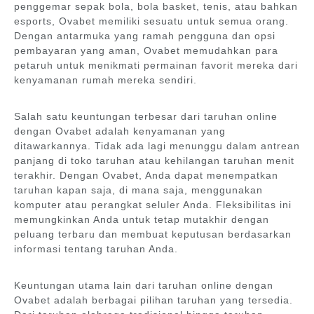
penggemar sepak bola, bola basket, tenis, atau bahkan
esports, Ovabet memiliki sesuatu untuk semua orang.
Dengan antarmuka yang ramah pengguna dan opsi
pembayaran yang aman, Ovabet memudahkan para
petaruh untuk menikmati permainan favorit mereka dari
kenyamanan rumah mereka sendiri.
Salah satu keuntungan terbesar dari taruhan online
dengan Ovabet adalah kenyamanan yang
ditawarkannya. Tidak ada lagi menunggu dalam antrean
panjang di toko taruhan atau kehilangan taruhan menit
terakhir. Dengan Ovabet, Anda dapat menempatkan
taruhan kapan saja, di mana saja, menggunakan
komputer atau perangkat seluler Anda. Fleksibilitas ini
memungkinkan Anda untuk tetap mutakhir dengan
peluang terbaru dan membuat keputusan berdasarkan
informasi tentang taruhan Anda.
Keuntungan utama lain dari taruhan online dengan
Ovabet adalah berbagai pilihan taruhan yang tersedia.