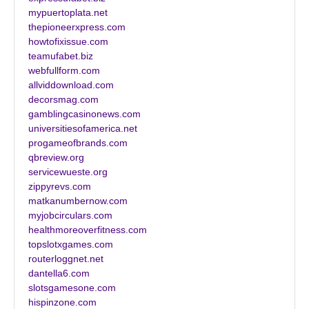
mypuertoplata.net
thepioneerxpress.com
howtofixissue.com
teamufabet.biz
webfullform.com
allviddownload.com
decorsmag.com
gamblingcasinonews.com
universitiesofamerica.net
progameofbrands.com
qbreview.org
servicewueste.org
zippyrevs.com
matkanumbernow.com
myjobcirculars.com
healthmoreoverfitness.com
topslotxgames.com
routerloggnet.net
dantella6.com
slotsgamesone.com
hispinzone.com