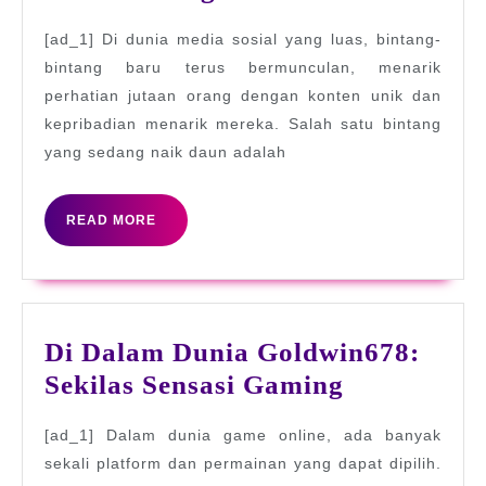
Rise
[ad_1] Di dunia media sosial yang luas, bintang-
of
bintang baru terus bermunculan, menarik
Kuda189:
perhatian jutaan orang dengan konten unik dan
Bagaimana
kepribadian menarik mereka. Salah satu bintang
Seorang
yang sedang naik daun adalah
Bintang
Media
READ
READ MORE
MORE
Sosial
Mengambil
alih
Internet
Di Dalam Dunia Goldwin678:
dengan
Di
Sekilas Sensasi Gaming
Badai
Dalam
[ad_1] Dalam dunia game online, ada banyak
Dunia
sekali platform dan permainan yang dapat dipilih.
Goldwin67