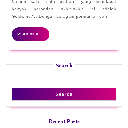
Namun salah satu platform yang mendapat
Sekilas
banyak perhatian akhir-akhir ini adalah
Sensasi
Goldwin678. Dengan beragam permainan dan
Gaming
READ
READ MORE
MORE
Search
Search
Recent Posts