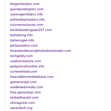
blogwriterplus.com
guestpostingseo.com
casinogambitpro.info
pokerplaymasters.info
courseoncourse.com
bantinbatdongsan247.com
bahednog.info
bahenxgek.info
pertamaskre.com
threadsvideoandphotodownloader.com
techgiddy.com
usalivenetwork.com
jackpotrushonline.info
ucnewshindi.com
freecellphonedatabase.com
gamersrope.com
exellewebmedia.com
free-gamestop.com
sinbadtravels.com
ukmagzine.com
wareztech.org