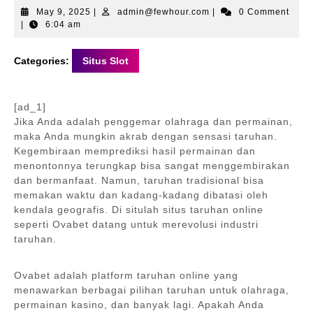
May
admin@fewhour.com
May 9, 2025
|
admin@fewhour.com
|
0 Comment
9,
|
6:04 am
2025
Categories:
Situs Slot
[ad_1]
Jika Anda adalah penggemar olahraga dan permainan,
maka Anda mungkin akrab dengan sensasi taruhan.
Kegembiraan memprediksi hasil permainan dan
menontonnya terungkap bisa sangat menggembirakan
dan bermanfaat. Namun, taruhan tradisional bisa
memakan waktu dan kadang-kadang dibatasi oleh
kendala geografis. Di situlah situs taruhan online
seperti Ovabet datang untuk merevolusi industri
taruhan.
Ovabet adalah platform taruhan online yang
menawarkan berbagai pilihan taruhan untuk olahraga,
permainan kasino, dan banyak lagi. Apakah Anda