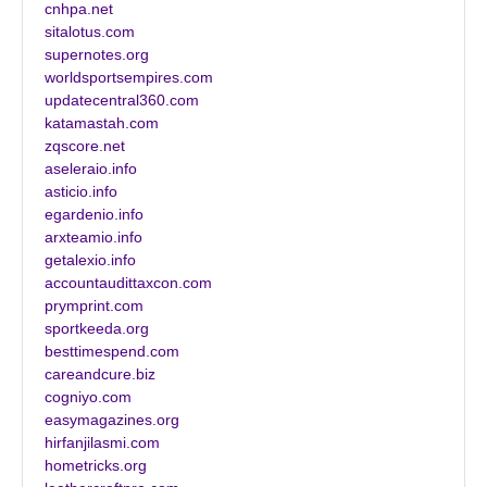
cnhpa.net
sitalotus.com
supernotes.org
worldsportsempires.com
updatecentral360.com
katamastah.com
zqscore.net
aseleraio.info
asticio.info
egardenio.info
arxteamio.info
getalexio.info
accountaudittaxcon.com
prymprint.com
sportkeeda.org
besttimespend.com
careandcure.biz
cogniyo.com
easymagazines.org
hirfanjilasmi.com
hometricks.org