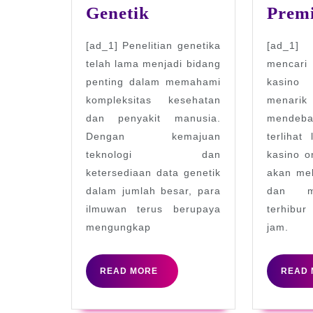
Bagaimana
Genetik
Prem
GBO338
[ad_1] Penelitian genetika
[ad_1]
Membentuk
telah lama menjadi bidang
mencar
Lanskap
penting dalam memahami
kasino
Penelitian
kompleksitas kesehatan
men
Genetik
dan penyakit manusia.
mendeb
Dengan kemajuan
terlihat
teknologi dan
kasino o
ketersediaan data genetik
akan me
dalam jumlah besar, para
dan m
ilmuwan terus berupaya
terhibur
mengungkap
jam.
READ
READ MORE
READ 
MORE