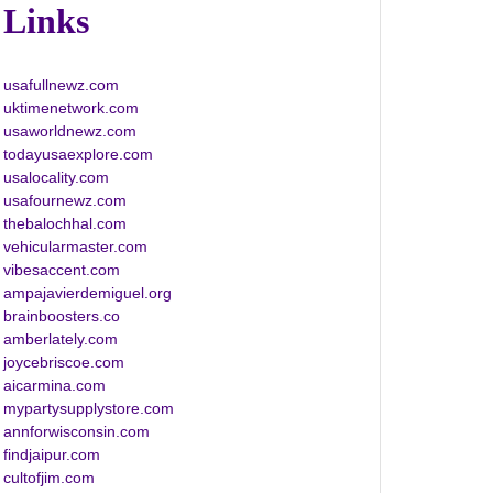
Links
usafullnewz.com
uktimenetwork.com
usaworldnewz.com
akan
todayusaexplore.com
usalocality.com
usafournewz.com
thebalochhal.com
vehicularmaster.com
vibesaccent.com
ampajavierdemiguel.org
brainboosters.co
amberlately.com
joycebriscoe.com
aicarmina.com
mypartysupplystore.com
annforwisconsin.com
findjaipur.com
cultofjim.com