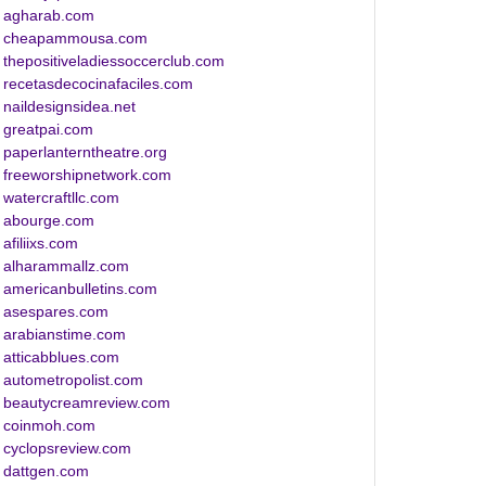
agharab.com
cheapammousa.com
thepositiveladiessoccerclub.com
recetasdecocinafaciles.com
naildesignsidea.net
greatpai.com
paperlanterntheatre.org
freeworshipnetwork.com
watercraftllc.com
abourge.com
afiliixs.com
alharammallz.com
americanbulletins.com
asespares.com
arabianstime.com
atticabblues.com
autometropolist.com
beautycreamreview.com
coinmoh.com
cyclopsreview.com
dattgen.com