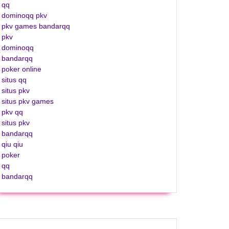
qq
dominoqq pkv
pkv games bandarqq
pkv
dominoqq
bandarqq
poker online
situs qq
situs pkv
situs pkv games
pkv qq
situs pkv
bandarqq
qiu qiu
poker
qq
bandarqq
3: