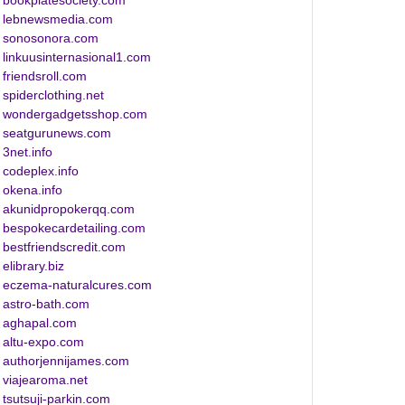
bookplatesociety.com
lebnewsmedia.com
sonosonora.com
linkuusinternasional1.com
friendsroll.com
spiderclothing.net
wondergadgetsshop.com
seatgurunews.com
3net.info
codeplex.info
okena.info
akunidpropokerqq.com
bespokecardetailing.com
bestfriendscredit.com
elibrary.biz
eczema-naturalcures.com
astro-bath.com
aghapal.com
altu-expo.com
authorjennijames.com
viajearoma.net
tsutsuji-parkin.com