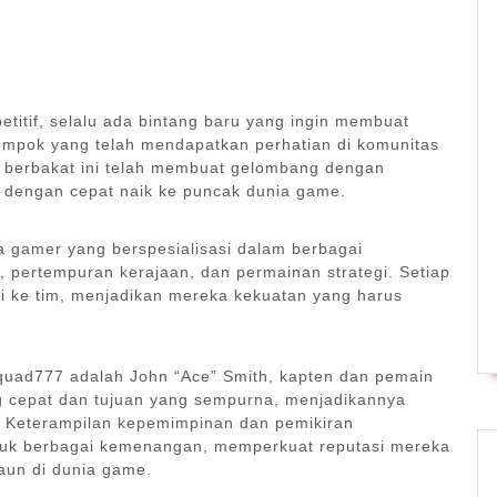
titif, selalu ada bintang baru yang ingin membuat
lompok yang telah mendapatkan perhatian di komunitas
berbakat ini telah membuat gelombang dengan
 dengan cepat naik ke puncak dunia game.
ma gamer yang berspesialisasi dalam berbagai
pertempuran kerajaan, dan permainan strategi. Setiap
i ke tim, menjadikan mereka kekuatan yang harus
quad777 adalah John “Ace” Smith, kapten dan pemain
ng cepat dan tujuan yang sempurna, menjadikannya
 Keterampilan kepemimpinan dan pemikiran
tuk berbagai kemenangan, memperkuat reputasi mereka
aun di dunia game.