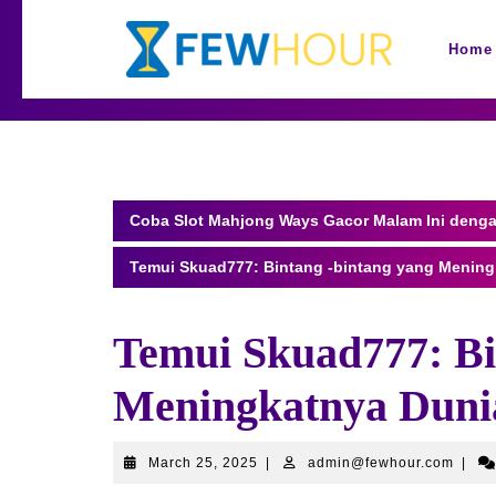
Skip
to
Home
content
Coba Slot Mahjong Ways Gacor Malam Ini denga
Temui Skuad777: Bintang -bintang yang Mening
Temui Skuad777: Bi
Meningkatnya Duni
March
admin
March 25, 2025
|
admin@fewhour.com
|
25,