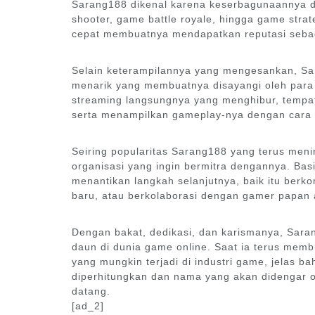
Sarang188 dikenal karena keserbagunaannya da
shooter, game battle royale, hingga game str
cepat membuatnya mendapatkan reputasi seba
Selain keterampilannya yang mengesankan, Sar
menarik yang membuatnya disayangi oleh para 
streaming langsungnya yang menghibur, tempat i
serta menampilkan gameplay-nya dengan cara y
Seiring popularitas Sarang188 yang terus meni
organisasi yang ingin bermitra dengannya. Ba
menantikan langkah selanjutnya, baik itu berk
baru, atau berkolaborasi dengan gamer papan ata
Dengan bakat, dedikasi, dan karismanya, Sara
daun di dunia game online. Saat ia terus mem
yang mungkin terjadi di industri game, jelas 
diperhitungkan dan nama yang akan didengar 
datang.
[ad_2]