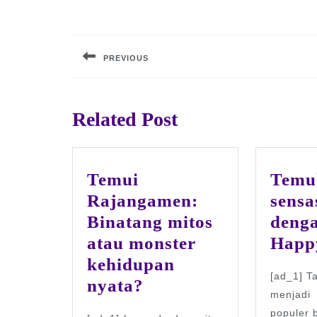
Post
navigation
PREVIOUS
Previous
post:
Related Post
Temui
Temu
Rajangamen:
sensa
Binatang mitos
deng
atau monster
Happ
kehidupan
[ad_1] T
Temui
nyata?
menja
Rajangamen:
populer 