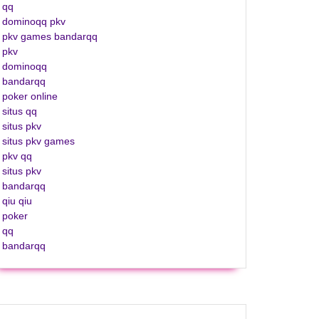
qq
dominoqq pkv
pkv games bandarqq
pkv
dominoqq
bandarqq
poker online
situs qq
situs pkv
situs pkv games
pkv qq
situs pkv
bandarqq
qiu qiu
poker
qq
bandarqq