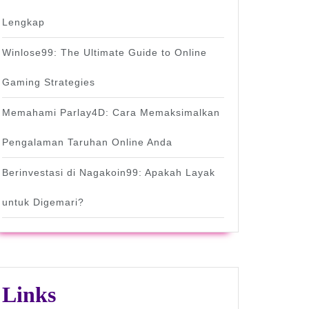
Lengkap
Winlose99: The Ultimate Guide to Online
Gaming Strategies
Memahami Parlay4D: Cara Memaksimalkan
Pengalaman Taruhan Online Anda
Berinvestasi di Nagakoin99: Apakah Layak
untuk Digemari?
Links