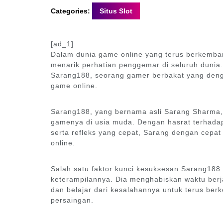
2025
Categories:
Situs Slot
[ad_1]
Dalam dunia game online yang terus berkemban
menarik perhatian penggemar di seluruh dunia.
Sarang188, seorang gamer berbakat yang deng
game online.
Sarang188, yang bernama asli Sarang Sharma, 
gamenya di usia muda. Dengan hasrat terhadap
serta refleks yang cepat, Sarang dengan cepat
online.
Salah satu faktor kunci kesuksesan Sarang18
keterampilannya. Dia menghabiskan waktu berj
dan belajar dari kesalahannya untuk terus be
persaingan.