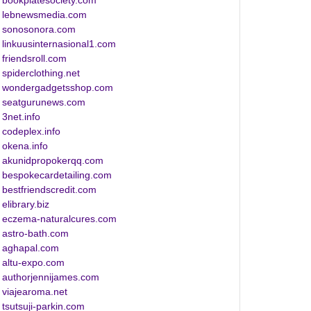
bookplatesociety.com
lebnewsmedia.com
sonosonora.com
linkuusinternasional1.com
friendsroll.com
spiderclothing.net
wondergadgetsshop.com
seatgurunews.com
3net.info
codeplex.info
okena.info
akunidpropokerqq.com
bespokecardetailing.com
bestfriendscredit.com
elibrary.biz
eczema-naturalcures.com
astro-bath.com
aghapal.com
altu-expo.com
authorjennijames.com
viajearoma.net
tsutsuji-parkin.com