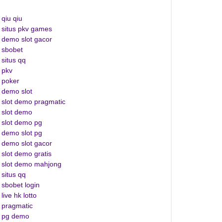
qiu qiu
situs pkv games
demo slot gacor
sbobet
situs qq
pkv
poker
demo slot
slot demo pragmatic
slot demo
slot demo pg
demo slot pg
demo slot gacor
slot demo gratis
slot demo mahjong
situs qq
sbobet login
live hk lotto
pragmatic
pg demo