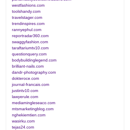
westfashions.com
toolshandy.com
travelstager.com
trendinspires.com
rannyephul.com
reportradar360.com
swaggyfashion.com
taraftariumtv10.com
questionquery.com
bodybuildinglegend.com
brilliant-nails.com
dandr-photography.com
dokteroce.com
journal-francais.com
justintv10.com
lawyerule.com
mediamingleseaco.com
mtsmarketingblog.com
nghekiemtien.com
wasirku.com
tejas24.com