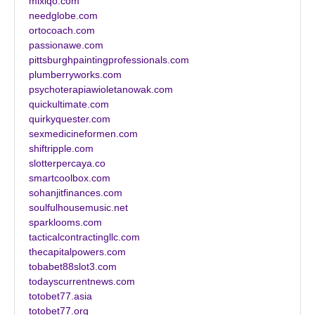
mixiqo.com
needglobe.com
ortocoach.com
passionawe.com
pittsburghpaintingprofessionals.com
plumberryworks.com
psychoterapiawioletanowak.com
quickultimate.com
quirkyquester.com
sexmedicineformen.com
shiftripple.com
slotterpercaya.co
smartcoolbox.com
sohanjitfinances.com
soulfulhousemusic.net
sparklooms.com
tacticalcontractingllc.com
thecapitalpowers.com
tobabet88slot3.com
todayscurrentnews.com
totobet77.asia
totobet77.org