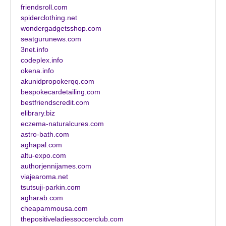
friendsroll.com
spiderclothing.net
wondergadgetsshop.com
seatgurunews.com
3net.info
codeplex.info
okena.info
akunidpropokerqq.com
bespokecardetailing.com
bestfriendscredit.com
elibrary.biz
eczema-naturalcures.com
astro-bath.com
aghapal.com
altu-expo.com
authorjennijames.com
viajearoma.net
tsutsuji-parkin.com
agharab.com
cheapammousa.com
thepositiveladiessoccerclub.com