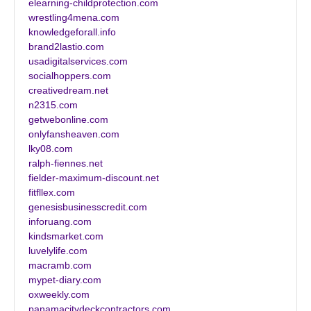
elearning-childprotection.com
wrestling4mena.com
knowledgeforall.info
brand2lastio.com
usadigitalservices.com
socialhoppers.com
creativedream.net
n2315.com
getwebonline.com
onlyfansheaven.com
lky08.com
ralph-fiennes.net
fielder-maximum-discount.net
fitfllex.com
genesisbusinesscredit.com
inforuang.com
kindsmarket.com
luvelylife.com
macramb.com
mypet-diary.com
oxweekly.com
panamacitydeckcontractors.com