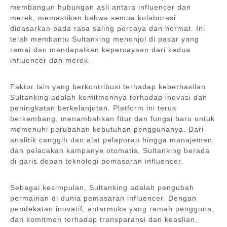
membangun hubungan asli antara influencer dan
merek, memastikan bahwa semua kolaborasi
didasarkan pada rasa saling percaya dan hormat. Ini
telah membantu Sultanking menonjol di pasar yang
ramai dan mendapatkan kepercayaan dari kedua
influencer dan merek.
Faktor lain yang berkontribusi terhadap keberhasilan
Sultanking adalah komitmennya terhadap inovasi dan
peningkatan berkelanjutan. Platform ini terus
berkembang, menambahkan fitur dan fungsi baru untuk
memenuhi perubahan kebutuhan penggunanya. Dari
analitik canggih dan alat pelaporan hingga manajemen
dan pelacakan kampanye otomatis, Sultanking berada
di garis depan teknologi pemasaran influencer.
Sebagai kesimpulan, Sultanking adalah pengubah
permainan di dunia pemasaran influencer. Dengan
pendekatan inovatif, antarmuka yang ramah pengguna,
dan komitmen terhadap transparansi dan keaslian,