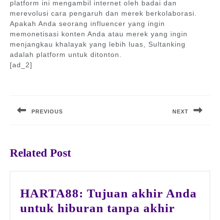
platform ini mengambil internet oleh badai dan
merevolusi cara pengaruh dan merek berkolaborasi.
Apakah Anda seorang influencer yang ingin
memonetisasi konten Anda atau merek yang ingin
menjangkau khalayak yang lebih luas, Sultanking
adalah platform untuk ditonton.
[ad_2]
Post
navigation
PREVIOUS
NEXT
Previous
Next
post:
post:
Related Post
HARTA88: Tujuan akhir Anda
HARTA
untuk hiburan tanpa akhir