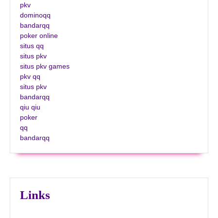
pkv
dominoqq
bandarqq
poker online
situs qq
situs pkv
situs pkv games
pkv qq
situs pkv
bandarqq
qiu qiu
poker
qq
bandarqq
Links