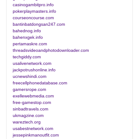
casinogambitpro.info
pokerplaymasters.info
courseoncourse.com
bantinbatdongsan247.com
bahednog.info
bahenxgek.info
pertamaskre.com
threadsvideoandphotodownloader.com
techgiddy.com
usalivenetwork.com
jackpotrushonline.info
ucnewshindi.com
freecellphonedatabase.com
gamersrope.com
exellewebmedia.com
free-gamestop.com
sinbadtravels.com
ukmagzine.com
wareztech.org
usabestnetwork.com
jessepinkmanoutfit.com