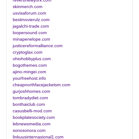
reverbnewyork.com
skinmerch.com
usvisaforum.com
bestmovierulz.com
jagalchi-trade.com
loopersound.com
minapenelope.com
justicereformalliance.com
cryptoglax.com
ohiohobbyplus.com
bogothemes.com
ajino-mingei.com
yourfreehost.info
cheapnorthfacejacketsm.com
gurjoshhomes.com
tombradydiet.com
bonthaiclub.com
casusbelli-mod.com
bookplatesociety.com
lebnewsmedia.com
sonosonora.com
linkuusinternasional1.com