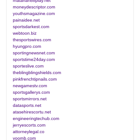
matahari88play.net
moneydescriptor.com
youthsmagazine.com
painaidee.net
sportsdarkest.com
webtoon.biz
thesportswires.com
hyungpro.com
sportingnewsnet.com
sportstime24day.com
sporteslive.com
theblingblingshields.com
pinkfrenchtipnails.com
newgamestv.com
sportsgallerys.com
sportsmirrors.net
datasports.net
atasehirescortu.net
engineeringtechub.com
jerryescorts.com
attorneylegal.co
voomb.com