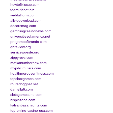
howtofixissue.com
teamufabet.biz
webfullform.com
allviddownload.com
decorsmag.com
gamblingcasinonews.com
universitiesofamerica.net
progameofbrands.com
qbreview.org
servicewueste.org
zippyrevs.com
matkanumbernow.com
myjobcirculars.com
healthmoreoverfitness.com
topslotxgames.com
routerloggnet.net
dantella6.com
slotsgamesone.com
hispinzone.com
kalyanbazarnights.com
top-online-casino-usa.com