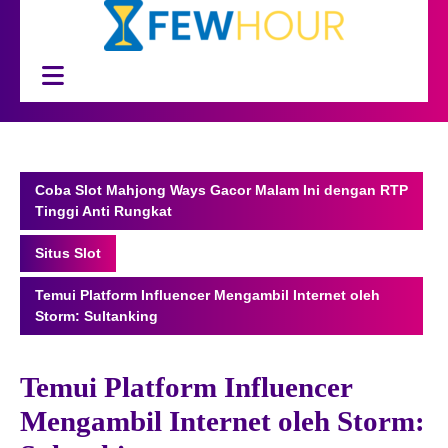
Skip
to
content
Open
Button
Coba Slot Mahjong Ways Gacor Malam Ini dengan RTP
Tinggi Anti Rungkat
Situs Slot
Temui Platform Influencer Mengambil Internet oleh
Storm: Sultanking
Temui Platform Influencer
Mengambil Internet oleh Storm: