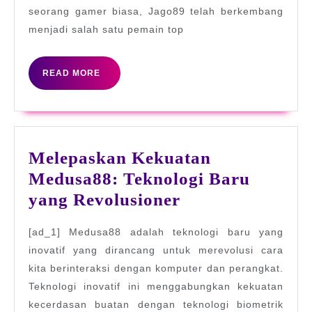
Kisah
seorang gamer biasa, Jago89 telah berkembang
Karir
menjadi salah satu pemain top
Gami
Jago8
READ
READ MORE
MORE
Melepaskan Kekuatan
Medusa88: Teknologi Baru
Melepaskan
yang Revolusioner
Kekuatan
[ad_1] Medusa88 adalah teknologi baru yang
Medusa88:
inovatif yang dirancang untuk merevolusi cara
Teknologi
kita berinteraksi dengan komputer dan perangkat.
Baru
Teknologi inovatif ini menggabungkan kekuatan
yang
kecerdasan buatan dengan teknologi biometrik