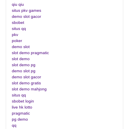
qiu qiu
situs pkv games
demo slot gacor
sbobet
situs qq
pkv
poker
demo slot
slot demo pragmatic
slot demo
slot demo pg
demo slot pg
demo slot gacor
slot demo gratis
slot demo mahjong
situs qq
sbobet login
live hk lotto
pragmatic
pg demo
qq