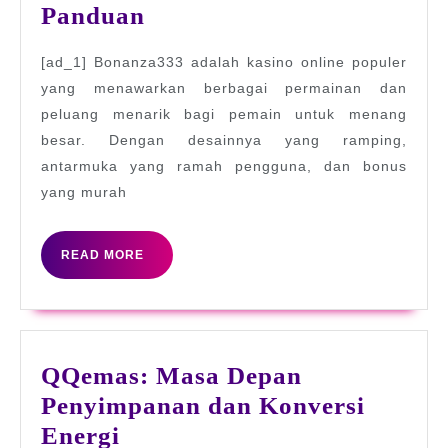
Menjelajahi
Panduan
Kegembiraan
[ad_1] Bonanza333 adalah kasino online populer
Bonanza333:
yang menawarkan berbagai permainan dan
Tinjauan
peluang menarik bagi pemain untuk menang
dan
besar. Dengan desainnya yang ramping,
Panduan
antarmuka yang ramah pengguna, dan bonus
yang murah
READ
READ MORE
MORE
QQemas: Masa Depan
Penyimpanan dan Konversi
QQemas:
Energi