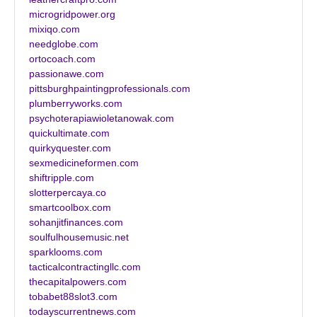
microgridpower.org
mixiqo.com
needglobe.com
ortocoach.com
passionawe.com
pittsburghpaintingprofessionals.com
plumberryworks.com
psychoterapiawioletanowak.com
quickultimate.com
quirkyquester.com
sexmedicineformen.com
shiftripple.com
slotterpercaya.co
smartcoolbox.com
sohanjitfinances.com
soulfulhousemusic.net
sparklooms.com
tacticalcontractingllc.com
thecapitalpowers.com
tobabet88slot3.com
todayscurrentnews.com