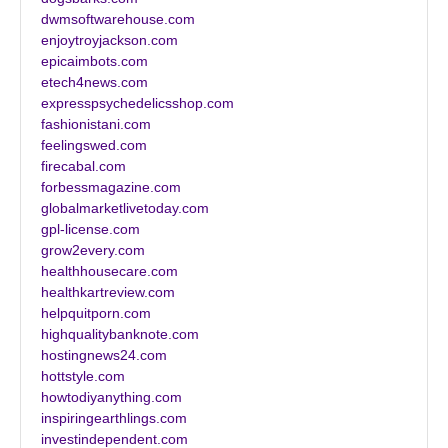
dwmsoftwarehouse.com
enjoytroyjackson.com
epicaimbots.com
etech4news.com
expresspsychedelicsshop.com
fashionistani.com
feelingswed.com
firecabal.com
forbessmagazine.com
globalmarketlivetoday.com
gpl-license.com
grow2every.com
healthhousecare.com
healthkartreview.com
helpquitporn.com
highqualitybanknote.com
hostingnews24.com
hottstyle.com
howtodiyanything.com
inspiringearthlings.com
investindependent.com