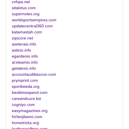
cnhpa.net
sitalotus.com
supernotes.org
worldsportsempires.com
updatecentral360.com
katamastah.com
zqscore.net
aseleraio.info
asticio.info
egardenio.info
arxteamio.info
getalexio.info
accountaudittaxcon.com
prymprint.com
sportkeeda.org
besttimespend.com
careandcure.biz
cogniyo.com
easymagazines.org
hirfanjilasmi.com
hometricks.org
leathercraftpro.com