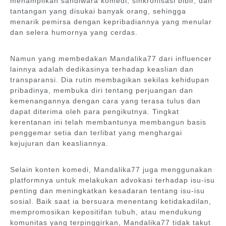
menampilkan sandiwara komedi, sinkronisasi bibir, dan
tantangan yang disukai banyak orang, sehingga
menarik pemirsa dengan kepribadiannya yang menular
dan selera humornya yang cerdas.
Namun yang membedakan Mandalika77 dari influencer
lainnya adalah dedikasinya terhadap keaslian dan
transparansi. Dia rutin membagikan sekilas kehidupan
pribadinya, membuka diri tentang perjuangan dan
kemenangannya dengan cara yang terasa tulus dan
dapat diterima oleh para pengikutnya. Tingkat
kerentanan ini telah membantunya membangun basis
penggemar setia dan terlibat yang menghargai
kejujuran dan keasliannya.
Selain konten komedi, Mandalika77 juga menggunakan
platformnya untuk melakukan advokasi terhadap isu-isu
penting dan meningkatkan kesadaran tentang isu-isu
sosial. Baik saat ia bersuara menentang ketidakadilan,
mempromosikan kepositifan tubuh, atau mendukung
komunitas yang terpinggirkan, Mandalika77 tidak takut