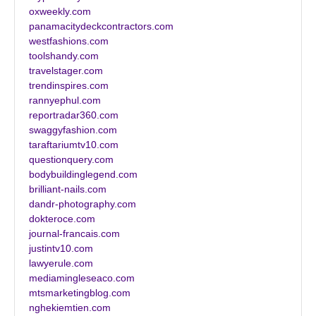
oxweekly.com
panamacitydeckcontractors.com
westfashions.com
toolshandy.com
travelstager.com
trendinspires.com
rannyephul.com
reportradar360.com
swaggyfashion.com
taraftariumtv10.com
questionquery.com
bodybuildinglegend.com
brilliant-nails.com
dandr-photography.com
dokteroce.com
journal-francais.com
justintv10.com
lawyerule.com
mediamingleseaco.com
mtsmarketingblog.com
nghekiemtien.com