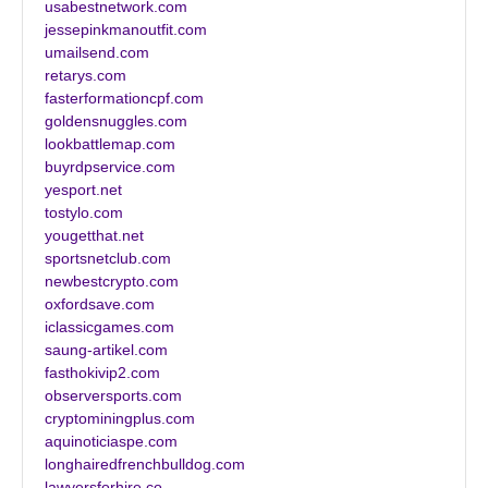
usabestnetwork.com
jessepinkmanoutfit.com
umailsend.com
retarys.com
fasterformationcpf.com
goldensnuggles.com
lookbattlemap.com
buyrdpservice.com
yesport.net
tostylo.com
yougetthat.net
sportsnetclub.com
newbestcrypto.com
oxfordsave.com
iclassicgames.com
saung-artikel.com
fasthokivip2.com
observersports.com
cryptominingplus.com
aquinoticiaspe.com
longhairedfrenchbulldog.com
lawyersforhire.co