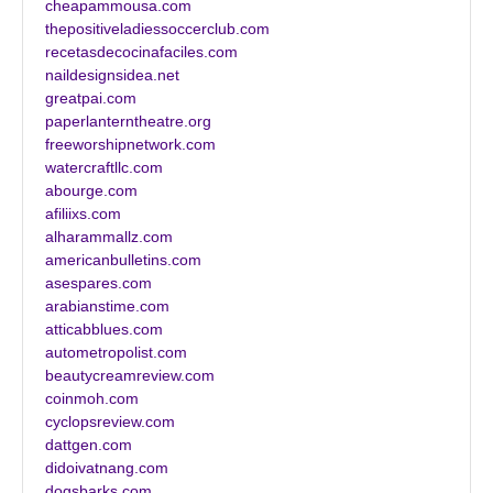
cheapammousa.com
thepositiveladiessoccerclub.com
recetasdecocinafaciles.com
naildesignsidea.net
greatpai.com
paperlanterntheatre.org
freeworshipnetwork.com
watercraftllc.com
abourge.com
afiliixs.com
alharammallz.com
americanbulletins.com
asespares.com
arabianstime.com
atticabblues.com
autometropolist.com
beautycreamreview.com
coinmoh.com
cyclopsreview.com
dattgen.com
didoivatnang.com
dogsbarks.com