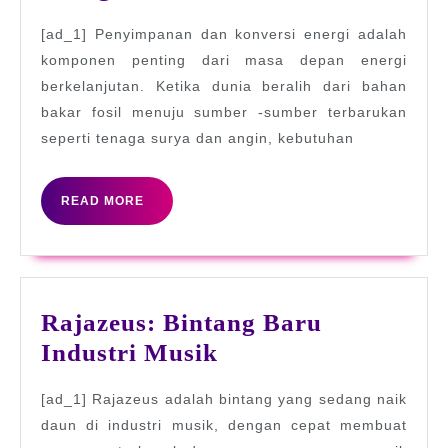
Masa
[ad_1] Penyimpanan dan konversi energi adalah
Depan
komponen penting dari masa depan energi
Penyimpanan
berkelanjutan. Ketika dunia beralih dari bahan
dan
bakar fosil menuju sumber -sumber terbarukan
Konversi
seperti tenaga surya dan angin, kebutuhan
Energi
READ
READ MORE
MORE
Rajazeus: Bintang Baru
Rajazeus:
Industri Musik
Bintang
[ad_1] Rajazeus adalah bintang yang sedang naik
Baru
daun di industri musik, dengan cepat membuat
Industri