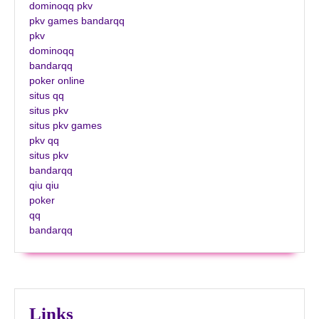
dominoqq pkv
pkv games bandarqq
pkv
dominoqq
bandarqq
poker online
situs qq
situs pkv
situs pkv games
pkv qq
situs pkv
bandarqq
qiu qiu
poker
qq
bandarqq
Links