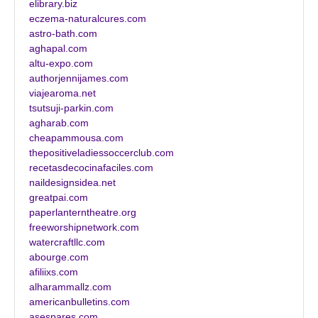
elibrary.biz
eczema-naturalcures.com
astro-bath.com
aghapal.com
altu-expo.com
authorjennijames.com
viajearoma.net
tsutsuji-parkin.com
agharab.com
cheapammousa.com
thepositiveladiessoccerclub.com
recetasdecocinafaciles.com
naildesignsidea.net
greatpai.com
paperlanterntheatre.org
freeworshipnetwork.com
watercraftllc.com
abourge.com
afiliixs.com
alharammallz.com
americanbulletins.com
asespares.com