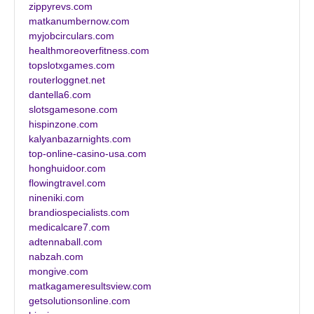
zippyrevs.com
matkanumbernow.com
myjobcirculars.com
healthmoreoverfitness.com
topslotxgames.com
routerloggnet.net
dantella6.com
slotsgamesone.com
hispinzone.com
kalyanbazarnights.com
top-online-casino-usa.com
honghuidoor.com
flowingtravel.com
nineniki.com
brandiospecialists.com
medicalcare7.com
adtennaball.com
nabzah.com
mongive.com
matkagameresultsview.com
getsolutionsonline.com