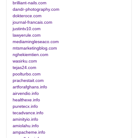
brilliant-nails.com
dandr-photography.com
dokteroce.com
journal-francais.com
justintv10.com
lawyerule.com
mediamingleseaco.com
mtsmarketingblog.com
nghekiemtien.com
wasirku.com
tejas24.com
poolturbo.com
prachestait.com
artforafghans.info
airvendio.info
healthexe.info
puretecx.info
tecadvance.info
aminityio.info
amiolahu.info
ampacheme.info