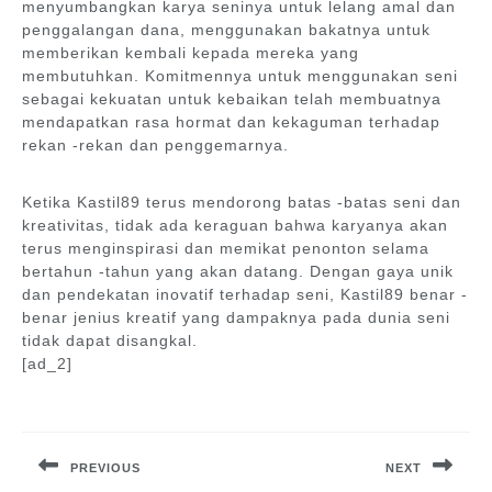
menyumbangkan karya seninya untuk lelang amal dan
penggalangan dana, menggunakan bakatnya untuk
memberikan kembali kepada mereka yang
membutuhkan. Komitmennya untuk menggunakan seni
sebagai kekuatan untuk kebaikan telah membuatnya
mendapatkan rasa hormat dan kekaguman terhadap
rekan -rekan dan penggemarnya.
Ketika Kastil89 terus mendorong batas -batas seni dan
kreativitas, tidak ada keraguan bahwa karyanya akan
terus menginspirasi dan memikat penonton selama
bertahun -tahun yang akan datang. Dengan gaya unik
dan pendekatan inovatif terhadap seni, Kastil89 benar -
benar jenius kreatif yang dampaknya pada dunia seni
tidak dapat disangkal.
[ad_2]
Post
navigation
PREVIOUS
NEXT