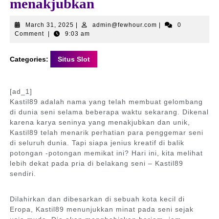
menakjubkan
March
admin@fewhour.co
March 31, 2025
|
admin@fewhour.com
|
0
31,
Comment
|
9:03 am
2025
Categories:
Situs Slot
[ad_1]
Kastil89 adalah nama yang telah membuat gelombang
di dunia seni selama beberapa waktu sekarang. Dikenal
karena karya seninya yang menakjubkan dan unik,
Kastil89 telah menarik perhatian para penggemar seni
di seluruh dunia. Tapi siapa jenius kreatif di balik
potongan -potongan memikat ini? Hari ini, kita melihat
lebih dekat pada pria di belakang seni – Kastil89
sendiri.
Dilahirkan dan dibesarkan di sebuah kota kecil di
Eropa, Kastil89 menunjukkan minat pada seni sejak