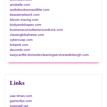
anubella.com
audiobooksonaudible.com
beautenetwork.com
bitcoin-tracing.com
bodyandshapes.com
businessconsultantsroundrock.com
classicglobalnews.com
cybercusp.com
britaintt.com
deconds.com
easycartltd-domesticcleaningservicesedinburgh.com
Links
uae-times.com
gamerifys.com
inspiratif.net