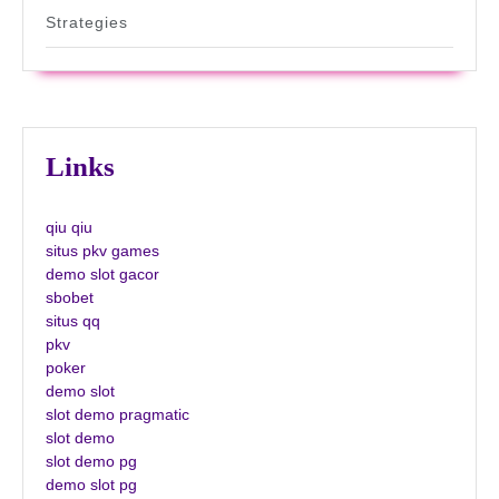
Strategies
Links
qiu qiu
situs pkv games
demo slot gacor
sbobet
situs qq
pkv
poker
demo slot
slot demo pragmatic
slot demo
slot demo pg
demo slot pg