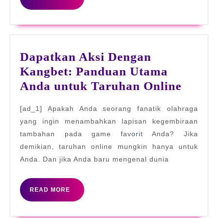
MORE
Dapatkan Aksi Dengan
Kangbet: Panduan Utama
Dapat
Anda untuk Taruhan Online
Aksi
[ad_1] Apakah Anda seorang fanatik olahraga
Denga
yang ingin menambahkan lapisan kegembiraan
Kangb
tambahan pada game favorit Anda? Jika
Pandu
demikian, taruhan online mungkin hanya untuk
Utam
Anda. Dan jika Anda baru mengenal dunia
Anda
untuk
READ
READ MORE
MORE
Taruh
Onlin