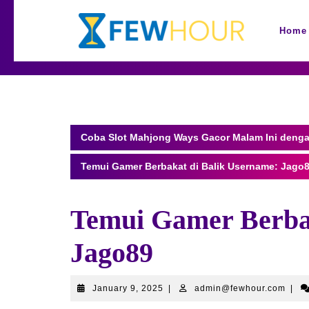
Skip
to
Home
content
Coba Slot Mahjong Ways Gacor Malam Ini denga
Temui Gamer Berbakat di Balik Username: Jago
Temui Gamer Berbak
Jago89
January
admi
January 9, 2025
|
admin@fewhour.com
|
9,