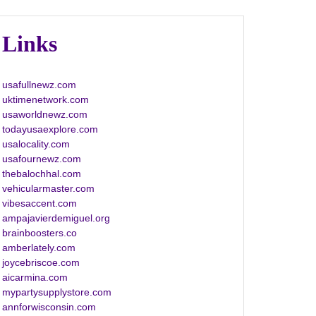
Links
usafullnewz.com
uktimenetwork.com
usaworldnewz.com
todayusaexplore.com
usalocality.com
usafournewz.com
thebalochhal.com
vehicularmaster.com
vibesaccent.com
ampajavierdemiguel.org
brainboosters.co
amberlately.com
joycebriscoe.com
aicarmina.com
mypartysupplystore.com
annforwisconsin.com