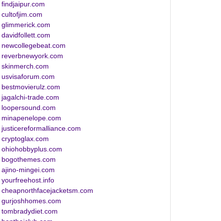
findjaipur.com
cultofjim.com
glimmerick.com
davidfollett.com
newcollegebeat.com
reverbnewyork.com
skinmerch.com
usvisaforum.com
bestmovierulz.com
jagalchi-trade.com
loopersound.com
minapenelope.com
justicereformalliance.com
cryptoglax.com
ohiohobbyplus.com
bogothemes.com
ajino-mingei.com
yourfreehost.info
cheapnorthfacejacketsm.com
gurjoshhomes.com
tombradydiet.com