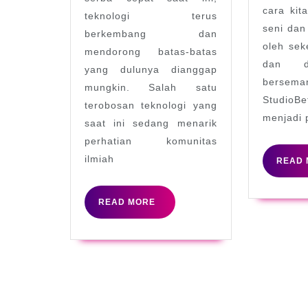
JP1131:
cara kit
teknologi terus
Sebuah
seni dan
berkembang dan
oleh se
Terobosan
mendorong batas-batas
dan d
Teknologi
yang dulunya dianggap
bersema
mungkin. Salah satu
StudioBe
terobosan teknologi yang
menjadi 
saat ini sedang menarik
perhatian komunitas
ilmiah
READ 
READ
READ MORE
MORE