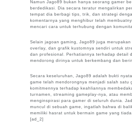
Namun Jago89 bukan hanya seorang gamer ber
berdedikasi. Dia secara teratur mengalirkan pe
tempat dia berbagi tips, trik, dan strategi de
komentarnya yang menghibur telah membuatnya
mencari cara untuk terhubung dengan komunit
Selain jagoan gaming, Jago89 juga merupakan 
overlay, dan grafik kustomnya sendiri untuk s
dan profesional. Perhatiannya terhadap detail 
mendorong dirinya untuk berkembang dan berin
Secara keseluruhan, Jago89 adalah bukti nyat
game telah mendorongnya menjadi salah satu g
komitmennya terhadap keahliannya membedakann
turnamen, streaming gameplay-nya, atau mem
menginspirasi para gamer di seluruh dunia. Jad
muncul di sebuah game, ingatlah bahwa di bal
memiliki hasrat untuk bermain game yang tiad
[ad_2]