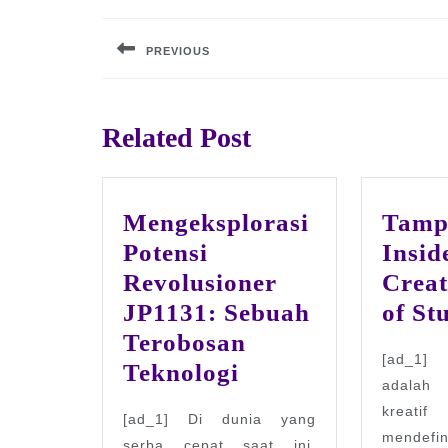
Post
navigation
PREVIOUS
Previous
post:
Related Post
Mengeksplorasi
Tamp
Potensi
Insid
Revolusioner
Creat
JP1131: Sebuah
of St
Terobosan
[ad_1]
Mengeksplorasi
Teknologi
adalah
Potensi
krea
[ad_1] Di dunia yang
Revolusioner
mendefi
serba cepat saat ini,