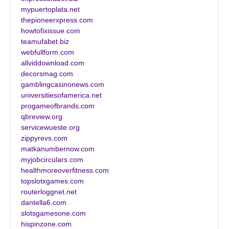
mypuertoplata.net
thepioneerxpress.com
howtofixissue.com
teamufabet.biz
webfullform.com
allviddownload.com
decorsmag.com
gamblingcasinonews.com
universitiesofamerica.net
progameofbrands.com
qbreview.org
servicewueste.org
zippyrevs.com
matkanumbernow.com
myjobcirculars.com
healthmoreoverfitness.com
topslotxgames.com
routerloggnet.net
dantella6.com
slotsgamesone.com
hispinzone.com