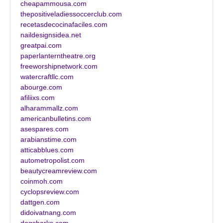
cheapammousa.com
thepositiveladiessoccerclub.com
recetasdecocinafaciles.com
naildesignsidea.net
greatpai.com
paperlanterntheatre.org
freeworshipnetwork.com
watercraftllc.com
abourge.com
afiliixs.com
alharammallz.com
americanbulletins.com
asespares.com
arabianstime.com
atticabblues.com
autometropolist.com
beautycreamreview.com
coinmoh.com
cyclopsreview.com
dattgen.com
didoivatnang.com