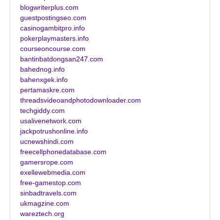
blogwriterplus.com
guestpostingseo.com
casinogambitpro.info
pokerplaymasters.info
courseoncourse.com
bantinbatdongsan247.com
bahednog.info
bahenxgek.info
pertamaskre.com
threadsvideoandphotodownloader.com
techgiddy.com
usalivenetwork.com
jackpotrushonline.info
ucnewshindi.com
freecellphonedatabase.com
gamersrope.com
exellewebmedia.com
free-gamestop.com
sinbadtravels.com
ukmagzine.com
wareztech.org