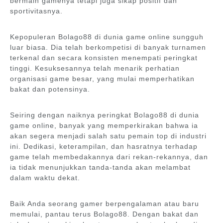
bermain gamenya tetapi juga sikap positif dan
sportivitasnya.
Kepopuleran Bolago88 di dunia game online sungguh
luar biasa. Dia telah berkompetisi di banyak turnamen
terkenal dan secara konsisten menempati peringkat
tinggi. Kesuksesannya telah menarik perhatian
organisasi game besar, yang mulai memperhatikan
bakat dan potensinya.
Seiring dengan naiknya peringkat Bolago88 di dunia
game online, banyak yang memperkirakan bahwa ia
akan segera menjadi salah satu pemain top di industri
ini. Dedikasi, keterampilan, dan hasratnya terhadap
game telah membedakannya dari rekan-rekannya, dan
ia tidak menunjukkan tanda-tanda akan melambat
dalam waktu dekat.
Baik Anda seorang gamer berpengalaman atau baru
memulai, pantau terus Bolago88. Dengan bakat dan