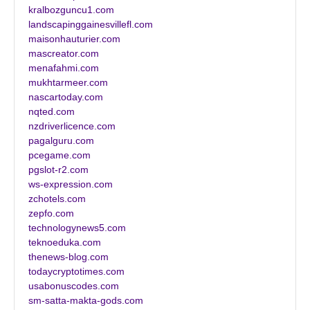
kralbozguncu1.com
landscapinggainesvillefl.com
maisonhauturier.com
mascreator.com
menafahmi.com
mukhtarmeer.com
nascartoday.com
nqted.com
nzdriverlicence.com
pagalguru.com
pcegame.com
pgslot-r2.com
ws-expression.com
zchotels.com
zepfo.com
technologynews5.com
teknoeduka.com
thenews-blog.com
todaycryptotimes.com
usabonuscodes.com
sm-satta-makta-gods.com