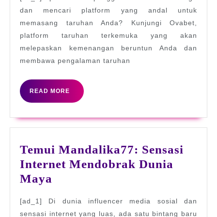
Beruntun
dan mencari platform yang andal untuk
Anda
memasang taruhan Anda? Kunjungi Ovabet,
dengan
platform taruhan terkemuka yang akan
Platform
melepaskan kemenangan beruntun Anda dan
Taruhan
membawa pengalaman taruhan
Terbaik
Ovabet
READ
READ MORE
MORE
Temui Mandalika77: Sensasi
Internet Mendobrak Dunia
Temui
Maya
Mandalika77:
[ad_1] Di dunia influencer media sosial dan
Sensasi
sensasi internet yang luas, ada satu bintang baru