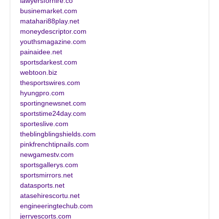
lawyersforhire.co
businemarket.com
matahari88play.net
moneydescriptor.com
youthsmagazine.com
painaidee.net
sportsdarkest.com
webtoon.biz
thesportswires.com
hyungpro.com
sportingnewsnet.com
sportstime24day.com
sporteslive.com
theblingblingshields.com
pinkfrenchtipnails.com
newgamestv.com
sportsgallerys.com
sportsmirrors.net
datasports.net
atasehirescortu.net
engineeringtechub.com
jerryescorts.com