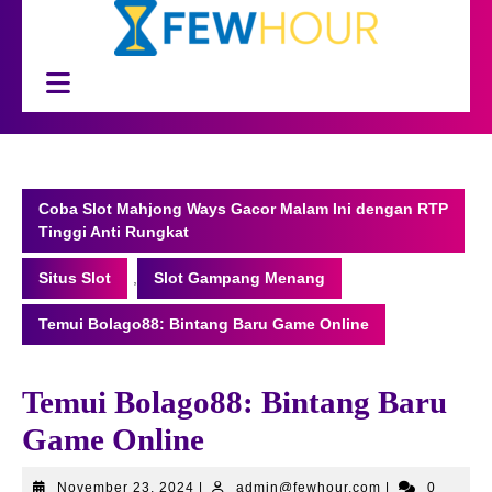
Skip
to
content
Open
Button
Coba Slot Mahjong Ways Gacor Malam Ini dengan RTP
Tinggi Anti Rungkat
Situs Slot
,
Slot Gampang Menang
Temui Bolago88: Bintang Baru Game Online
Temui Bolago88: Bintang Baru
Game Online
November
admin@fewhour
November 23, 2024
|
admin@fewhour.com
|
0