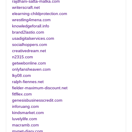
rajdhani-satta-matka.com
writerscraft.net
elearning-childprotection.com
wrestling4mena.com
knowledgeforall.info
brand2lastio.com
usadigitalservices.com
socialhoppers.com
creativedream.net
n2315.com
getwebonline.com
onlyfansheaven.com
lky08.com
ralph-fiennes.net
fielder-maximum-discount.net
fitfllex.com
genesisbusinesscredit.com
inforuang.com
kindsmarket.com
luvelylife.com
macramb.com
mypet-diary.com