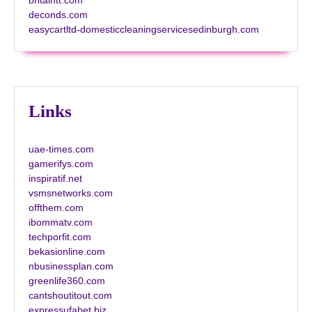
britaintt.com
deconds.com
easycartltd-domesticcleaningservicesedinburgh.com
Links
uae-times.com
gamerifys.com
inspiratif.net
vsmsnetworks.com
offthem.com
ibommatv.com
techporfit.com
bekasionline.com
nbusinessplan.com
greenlife360.com
cantshoutitout.com
expressufabet.biz