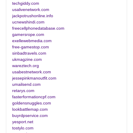
techgiddy.com
usalivenetwork.com
jackpotrushonline.info
ucnewshindi.com
freecellphonedatabase.com
gamersrope.com
exellewebmedia.com
free-gamestop.com
sinbadtravels.com
ukmagzine.com
wareztech.org
usabestnetwork.com
jessepinkmanoutfit.com
umailsend.com
retarys.com
fasterformationcpf.com
goldensnuggles.com
lookbattlemap.com
buyrdpservice.com
yesport.net
tostylo.com