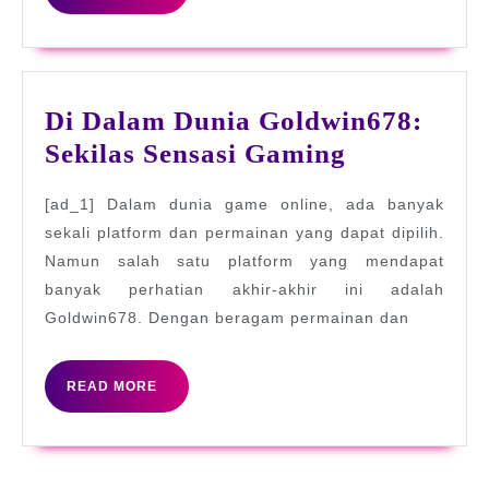
MORE
Online
Populer
Di Dalam Dunia Goldwin678:
Di
Sekilas Sensasi Gaming
Dalam
[ad_1] Dalam dunia game online, ada banyak
Dunia
sekali platform dan permainan yang dapat dipilih.
Goldwin67
Namun salah satu platform yang mendapat
Sekilas
banyak perhatian akhir-akhir ini adalah
Sensasi
Goldwin678. Dengan beragam permainan dan
Gaming
READ
READ MORE
MORE