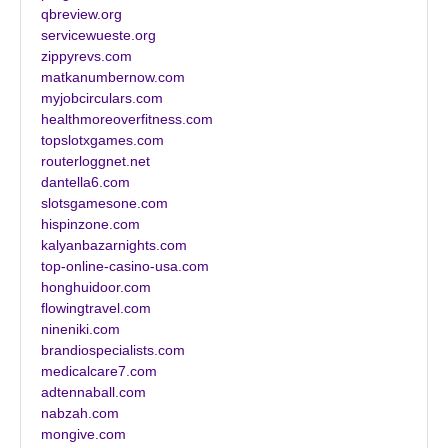
qbreview.org
servicewueste.org
zippyrevs.com
matkanumbernow.com
myjobcirculars.com
healthmoreoverfitness.com
topslotxgames.com
routerloggnet.net
dantella6.com
slotsgamesone.com
hispinzone.com
kalyanbazarnights.com
top-online-casino-usa.com
honghuidoor.com
flowingtravel.com
nineniki.com
brandiospecialists.com
medicalcare7.com
adtennaball.com
nabzah.com
mongive.com