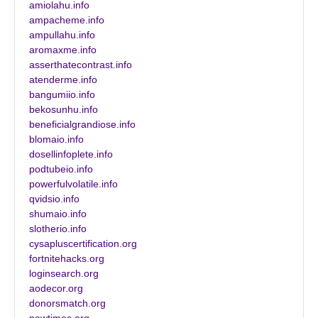
amiolahu.info
ampacheme.info
ampullahu.info
aromaxme.info
asserthatecontrast.info
atenderme.info
bangumiio.info
bekosunhu.info
beneficialgrandiose.info
blomaio.info
dosellinfoplete.info
podtubeio.info
powerfulvolatile.info
qvidsio.info
shumaio.info
slotherio.info
cysapluscertification.org
fortnitehacks.org
loginsearch.org
aodecor.org
donorsmatch.org