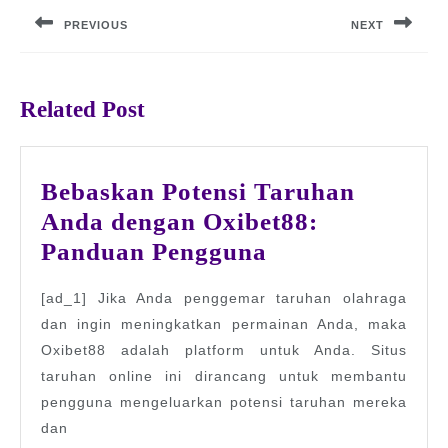
navigation
PREVIOUS
NEXT
Previous
Next
post:
post:
Related Post
Bebaskan Potensi Taruhan
Anda dengan Oxibet88:
Bebaskan
Panduan Pengguna
Potensi
[ad_1] Jika Anda penggemar taruhan olahraga
Taruhan
dan ingin meningkatkan permainan Anda, maka
Anda
Oxibet88 adalah platform untuk Anda. Situs
dengan
taruhan online ini dirancang untuk membantu
Oxibet88:
pengguna mengeluarkan potensi taruhan mereka
Panduan
dan