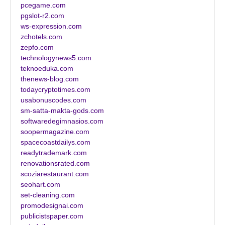
pcegame.com
pgslot-r2.com
ws-expression.com
zchotels.com
zepfo.com
technologynews5.com
teknoeduka.com
thenews-blog.com
todaycryptotimes.com
usabonuscodes.com
sm-satta-makta-gods.com
softwaredegimnasios.com
soopermagazine.com
spacecoastdailys.com
readytrademark.com
renovationsrated.com
scoziarestaurant.com
seohart.com
set-cleaning.com
promodesignai.com
publicistspaper.com