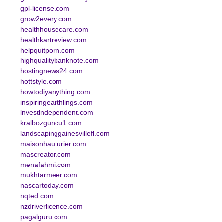
gpl-license.com
grow2every.com
healthhousecare.com
healthkartreview.com
helpquitporn.com
highqualitybanknote.com
hostingnews24.com
hottstyle.com
howtodiyanything.com
inspiringearthlings.com
investindependent.com
kralbozguncu1.com
landscapinggainesvillefl.com
maisonhauturier.com
mascreator.com
menafahmi.com
mukhtarmeer.com
nascartoday.com
nqted.com
nzdriverlicence.com
pagalguru.com