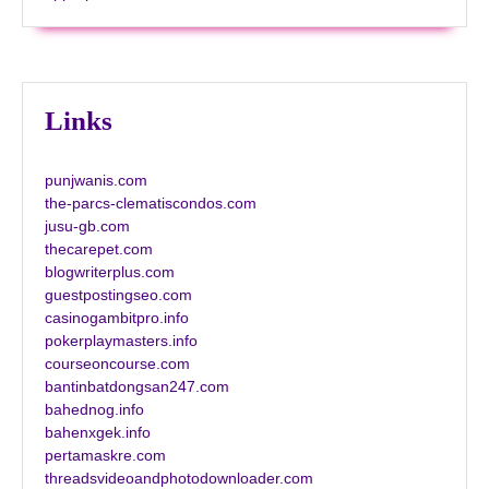
Links
punjwanis.com
the-parcs-clematiscondos.com
jusu-gb.com
thecarepet.com
blogwriterplus.com
guestpostingseo.com
casinogambitpro.info
pokerplaymasters.info
courseoncourse.com
bantinbatdongsan247.com
bahednog.info
bahenxgek.info
pertamaskre.com
threadsvideoandphotodownloader.com