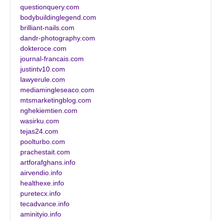
questionquery.com
bodybuildinglegend.com
brilliant-nails.com
dandr-photography.com
dokteroce.com
journal-francais.com
justintv10.com
lawyerule.com
mediamingleseaco.com
mtsmarketingblog.com
nghekiemtien.com
wasirku.com
tejas24.com
poolturbo.com
prachestait.com
artforafghans.info
airvendio.info
healthexe.info
puretecx.info
tecadvance.info
aminityio.info