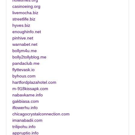
nowtimes.org
casinoeing.org
livemocha.biz
streetlife.biz
hyves.biz
enoughinfo.net
pinhive.net
warnabet.net
bollym4u.me
bolly2tollyblog.me
pandaclub.me
flyttevask.io
byhous.com
hartfordplazahotel.com
m-918kissapk.com
nabavkame.info
gakbiasa.com
iflowerhu.info
chicagocrystalconnection.com
imanabadii.com
trilipohu.info
appruptio.info