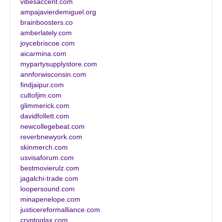
vibesaccent.com
ampajavierdemiguel.org
brainboosters.co
amberlately.com
joycebriscoe.com
aicarmina.com
mypartysupplystore.com
annforwisconsin.com
findjaipur.com
cultofjim.com
glimmerick.com
davidfollett.com
newcollegebeat.com
reverbnewyork.com
skinmerch.com
usvisaforum.com
bestmovierulz.com
jagalchi-trade.com
loopersound.com
minapenelope.com
justicereformalliance.com
cryptoglax.com