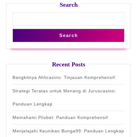
Search
Search
Recent Posts
Bangkitnya Ahlicasino: Tinjauan Komprehensif
Strategi Teratas untuk Menang di Juruscasino:
Panduan Lengkap
Memahami Plisbet: Panduan Komprehensif
Menjelajahi Keunikan Bunga99: Panduan Lengkap