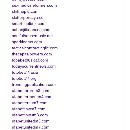
sexmedicineformen.com
shiftripple.com
slotterpercaya.co
smartcoolbox.com
sohanjitfinances.com
soulfulhousemusic.net
sparklooms.com
tacticalcontractingllc.com
thecapitalpowers.com
tobabet88slot3.com
todayscurrentnews.com
totobet77.asia
totobet77.org
trendingpublication.com
ufabettererum3.com
ufabettermentm4.com
ufabettersum7.com
ufabettinwm7.com
ufabettinwum3.com
ufabetunitedm3.com
ufabetunitedm7.com