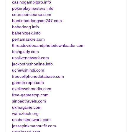
casinogambitpro.info
pokerplaymasters.info
courseoncourse.com
bantinbatdongsan247.com
bahednog.info
bahenxgek.info
pertamaskre.com
threadsvideoandphotodownloader.com
techgiddy.com
usalivenetwork.com
jackpotrushonline.info
ucnewshindi.com
freecellphonedatabase.com
gamersrope.com
exellewebmedia.com
free-gamestop.com
sinbadtravels.com
ukmagzine.com
wareztech.org
usabestnetwork.com
jessepinkmanoutfit.com