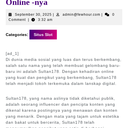
Online -nya
September
admin@fewhou
September 30, 2025
|
admin@fewhour.com
|
0
30,
Comment
|
3:32 am
2025
Categories:
Situs Slot
[ad_1]
Di dunia media sosial yang luas dan terus berkembang,
salah satu nama yang telah membuat gelombang baru-
baru ini adalah Sultan178. Dengan kehadiran online
yang kuat dan pengikut yang berkembang, Sultan178
telah menjadi tokoh terkemuka dalam lanskap digital.
Sultan178, yang nama aslinya tidak diketahui publik,
adalah seorang influencer dan pencipta konten yang
dikenal karena postingnya yang menawan dan konten
yang menarik. Dengan mata yang tajam untuk estetika
dan bakat untuk bercerita, Sultan178 telah