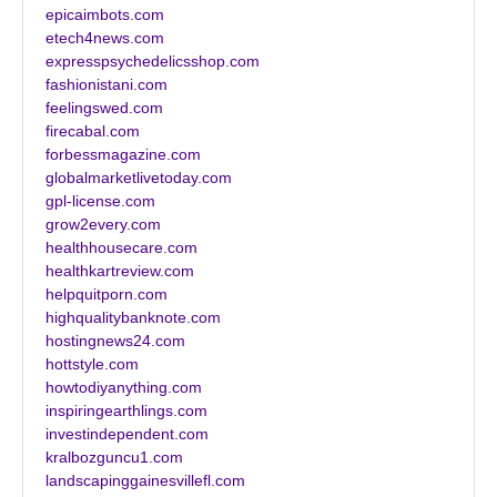
epicaimbots.com
etech4news.com
expresspsychedelicsshop.com
fashionistani.com
feelingswed.com
firecabal.com
forbessmagazine.com
globalmarketlivetoday.com
gpl-license.com
grow2every.com
healthhousecare.com
healthkartreview.com
helpquitporn.com
highqualitybanknote.com
hostingnews24.com
hottstyle.com
howtodiyanything.com
inspiringearthlings.com
investindependent.com
kralbozguncu1.com
landscapinggainesvillefl.com