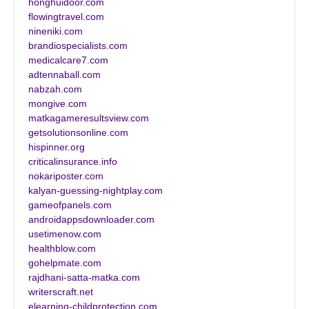
honghuidoor.com
flowingtravel.com
nineniki.com
brandiospecialists.com
medicalcare7.com
adtennaball.com
nabzah.com
mongive.com
matkagameresultsview.com
getsolutionsonline.com
hispinner.org
criticalinsurance.info
nokariposter.com
kalyan-guessing-nightplay.com
gameofpanels.com
androidappsdownloader.com
usetimenow.com
healthblow.com
gohelpmate.com
rajdhani-satta-matka.com
writerscraft.net
elearning-childprotection.com