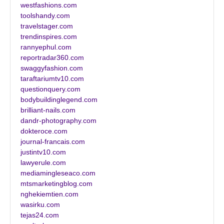
westfashions.com
toolshandy.com
travelstager.com
trendinspires.com
rannyephul.com
reportradar360.com
swaggyfashion.com
taraftariumtv10.com
questionquery.com
bodybuildinglegend.com
brilliant-nails.com
dandr-photography.com
dokteroce.com
journal-francais.com
justintv10.com
lawyerule.com
mediamingleseaco.com
mtsmarketingblog.com
nghekiemtien.com
wasirku.com
tejas24.com