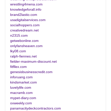
wrestling4mena.com
knowledgeforall.info
brand2lastio.com
usadigitalservices.com
socialhoppers.com
creativedream.net
n2315.com
getwebonline.com
onlyfansheaven.com
lky08.com
ralph-fiennes.net
fielder-maximum-discount.net
fitfllex.com
genesisbusinesscredit.com
inforuang.com
kindsmarket.com
luvelylife.com
macramb.com
mypet-diary.com
oxweekly.com
panamacitydeckcontractors.com