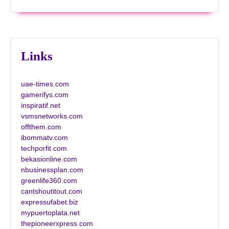
Links
uae-times.com
gamerifys.com
inspiratif.net
vsmsnetworks.com
offthem.com
ibommatv.com
techporfit.com
bekasionline.com
nbusinessplan.com
greenlife360.com
cantshoutitout.com
expressufabet.biz
mypuertoplata.net
thepioneerxpress.com