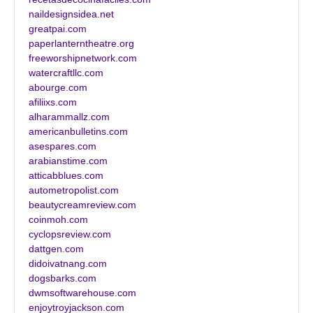
naildesignsidea.net
greatpai.com
paperlanterntheatre.org
freeworshipnetwork.com
watercraftllc.com
abourge.com
afiliixs.com
alharammallz.com
americanbulletins.com
asespares.com
arabianstime.com
atticabblues.com
autometropolist.com
beautycreamreview.com
coinmoh.com
cyclopsreview.com
dattgen.com
didoivatnang.com
dogsbarks.com
dwmsoftwarehouse.com
enjoytroyjackson.com