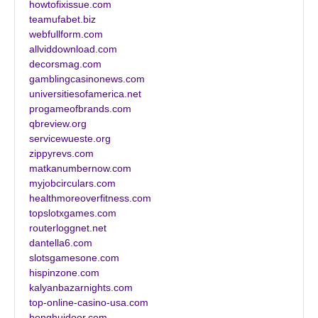
howtofixissue.com
teamufabet.biz
webfullform.com
allviddownload.com
decorsmag.com
gamblingcasinonews.com
universitiesofamerica.net
progameofbrands.com
qbreview.org
servicewueste.org
zippyrevs.com
matkanumbernow.com
myjobcirculars.com
healthmoreoverfitness.com
topslotxgames.com
routerloggnet.net
dantella6.com
slotsgamesone.com
hispinzone.com
kalyanbazarnights.com
top-online-casino-usa.com
honghuidoor.com