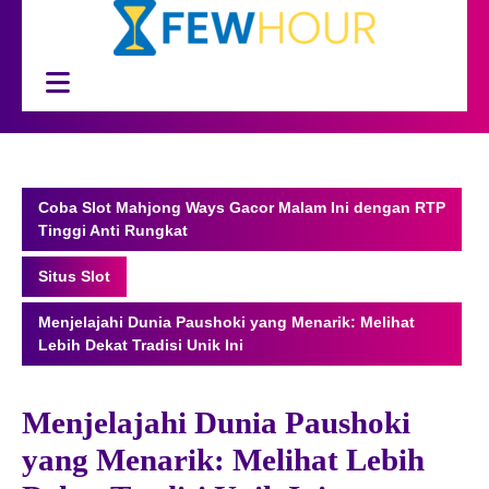
Skip
to
content
Open
Button
Coba Slot Mahjong Ways Gacor Malam Ini dengan RTP
Tinggi Anti Rungkat
Situs Slot
Menjelajahi Dunia Paushoki yang Menarik: Melihat
Lebih Dekat Tradisi Unik Ini
Menjelajahi Dunia Paushoki
yang Menarik: Melihat Lebih