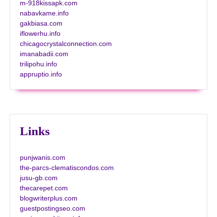
m-918kissapk.com
nabavkame.info
gakbiasa.com
iflowerhu.info
chicagocrystalconnection.com
imanabadii.com
trilipohu.info
appruptio.info
Links
punjwanis.com
the-parcs-clematiscondos.com
jusu-gb.com
thecarepet.com
blogwriterplus.com
guestpostingseo.com