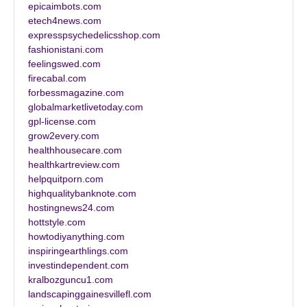
epicaimbots.com
etech4news.com
expresspsychedelicsshop.com
fashionistani.com
feelingswed.com
firecabal.com
forbessmagazine.com
globalmarketlivetoday.com
gpl-license.com
grow2every.com
healthhousecare.com
healthkartreview.com
helpquitporn.com
highqualitybanknote.com
hostingnews24.com
hottstyle.com
howtodiyanything.com
inspiringearthlings.com
investindependent.com
kralbozguncu1.com
landscapinggainesvillefl.com