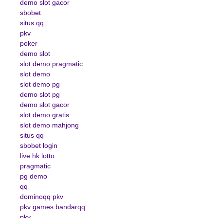
demo slot gacor
sbobet
situs qq
pkv
poker
demo slot
slot demo pragmatic
slot demo
slot demo pg
demo slot pg
demo slot gacor
slot demo gratis
slot demo mahjong
situs qq
sbobet login
live hk lotto
pragmatic
pg demo
qq
dominoqq pkv
pkv games bandarqq
pkv