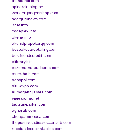
friendsroll.com
spiderclothing.net
wondergadgetsshop.com
seatgurunews.com
3net.info
codeplex.info
okena.info
akunidpropokerqq.com
bespokecardetailing.com
bestfriendscredit.com
elibrary.biz
eczema-naturalcures.com
astro-bath.com
aghapal.com
altu-expo.com
authorjennijames.com
viajearoma.net
tsutsuji-parkin.com
agharab.com
cheapammousa.com
thepositiveladiessoccerclub.com
recetasdecocinafaciles.com