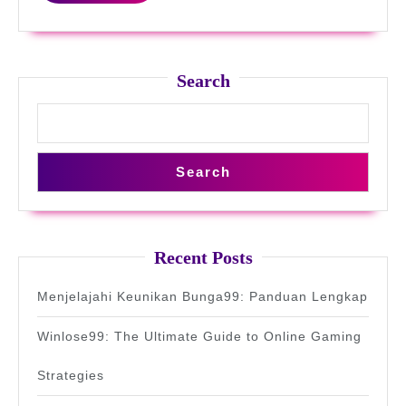
Search
Search
Recent Posts
Menjelajahi Keunikan Bunga99: Panduan Lengkap
Winlose99: The Ultimate Guide to Online Gaming
Strategies