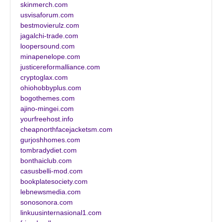
skinmerch.com
usvisaforum.com
bestmovierulz.com
jagalchi-trade.com
loopersound.com
minapenelope.com
justicereformalliance.com
cryptoglax.com
ohiohobbyplus.com
bogothemes.com
ajino-mingei.com
yourfreehost.info
cheapnorthfacejacketsm.com
gurjoshhomes.com
tombradydiet.com
bonthaiclub.com
casusbelli-mod.com
bookplatesociety.com
lebnewsmedia.com
sonosonora.com
linkuusinternasional1.com