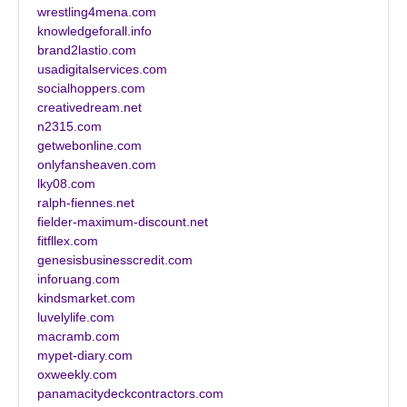
wrestling4mena.com
knowledgeforall.info
brand2lastio.com
usadigitalservices.com
socialhoppers.com
creativedream.net
n2315.com
getwebonline.com
onlyfansheaven.com
lky08.com
ralph-fiennes.net
fielder-maximum-discount.net
fitfllex.com
genesisbusinesscredit.com
inforuang.com
kindsmarket.com
luvelylife.com
macramb.com
mypet-diary.com
oxweekly.com
panamacitydeckcontractors.com