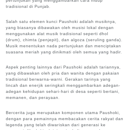
pertunjukan yang menggambarkan cara hidup
tradisional di Punjab.
Salah satu elemen kunci Paushoki adalah musiknya,
yang biasanya dibawakan oleh musisi lokal dengan
menggunakan alat musik tradisional seperti dhol
(drum), chimta (penjepit), dan algoza (seruling ganda).
Musik menentukan nada pertunjukan dan menciptakan
suasana meriah yang dinikmati oleh semua yang hadir.
Aspek penting lainnya dari Paushoki adalah tariannya,
yang dibawakan oleh pria dan wanita dengan pakaian
tradisional berwarna-warni. Gerakan tarinya yang
lincah dan enerjik seringkali menggambarkan adegan-
adegan kehidupan sehari-hari di desa seperti bertani,
memanen, dan perayaan.
Bercerita juga merupakan komponen utama Paushoki,
dengan para pemainnya membacakan cerita rakyat dan
legenda yang telah diwariskan dari generasi ke