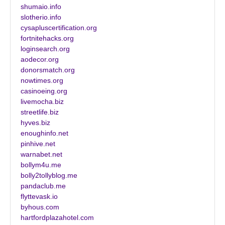
shumaio.info
slotherio.info
cysapluscertification.org
fortnitehacks.org
loginsearch.org
aodecor.org
donorsmatch.org
nowtimes.org
casinoeing.org
livemocha.biz
streetlife.biz
hyves.biz
enoughinfo.net
pinhive.net
warnabet.net
bollym4u.me
bolly2tollyblog.me
pandaclub.me
flyttevask.io
byhous.com
hartfordplazahotel.com