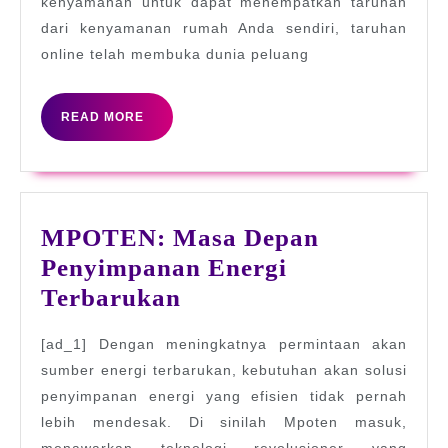
kenyamanan untuk dapat menempatkan taruhan
yang
dari kenyamanan rumah Anda sendiri, taruhan
menarik
online telah membuka dunia peluang
dengan
indobet365
READ
READ MORE
MORE
MPOTEN: Masa Depan
Penyimpanan Energi
MPOTEN:
Terbarukan
Masa
[ad_1] Dengan meningkatnya permintaan akan
Depan
sumber energi terbarukan, kebutuhan akan solusi
Penyimpanan
penyimpanan energi yang efisien tidak pernah
Energi
lebih mendesak. Di sinilah Mpoten masuk,
Terbarukan