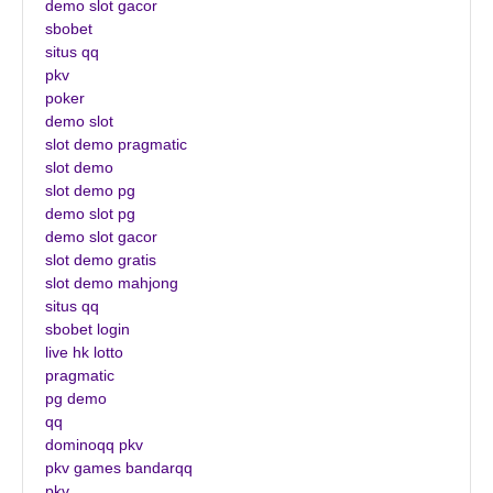
demo slot gacor
sbobet
situs qq
pkv
poker
demo slot
slot demo pragmatic
slot demo
slot demo pg
demo slot pg
demo slot gacor
slot demo gratis
slot demo mahjong
situs qq
sbobet login
live hk lotto
pragmatic
pg demo
qq
dominoqq pkv
pkv games bandarqq
pkv