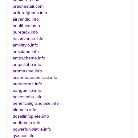
prachestait.com
artforafghans.info
airvendio.info
healthexe.info
puretecx.info
tecadvance.info
aminityio.info
amiolahu.info
ampacheme.info
ampullahu.info
aromaxme.info
asserthatecontrast.info
atenderme.info
bangumiio.info
bekosunhu.info
beneficialgrandiose.info
blomaio.info
dosellinfoplete.info
podtubeio.info
powerfulvolatile.info
qvidsio.info