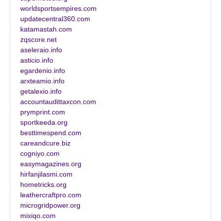
worldsportsempires.com
updatecentral360.com
katamastah.com
zqscore.net
aseleraio.info
asticio.info
egardenio.info
arxteamio.info
getalexio.info
accountaudittaxcon.com
prymprint.com
sportkeeda.org
besttimespend.com
careandcure.biz
cogniyo.com
easymagazines.org
hirfanjilasmi.com
hometricks.org
leathercraftpro.com
microgridpower.org
mixiqo.com