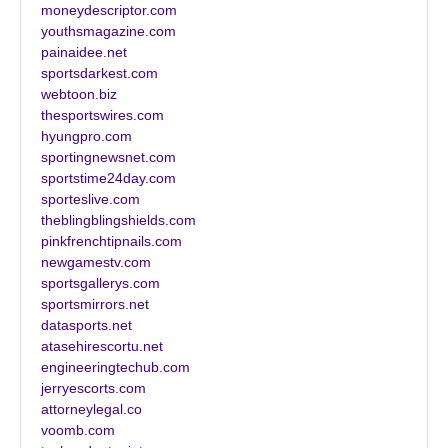
moneydescriptor.com
youthsmagazine.com
painaidee.net
sportsdarkest.com
webtoon.biz
thesportswires.com
hyungpro.com
sportingnewsnet.com
sportstime24day.com
sporteslive.com
theblingblingshields.com
pinkfrenchtipnails.com
newgamestv.com
sportsgallerys.com
sportsmirrors.net
datasports.net
atasehirescortu.net
engineeringtechub.com
jerryescorts.com
attorneylegal.co
voomb.com