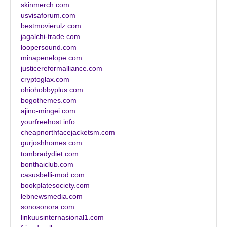
skinmerch.com
usvisaforum.com
bestmovierulz.com
jagalchi-trade.com
loopersound.com
minapenelope.com
justicereformalliance.com
cryptoglax.com
ohiohobbyplus.com
bogothemes.com
ajino-mingei.com
yourfreehost.info
cheapnorthfacejacketsm.com
gurjoshhomes.com
tombradydiet.com
bonthaiclub.com
casusbelli-mod.com
bookplatesociety.com
lebnewsmedia.com
sonosonora.com
linkuusinternasional1.com