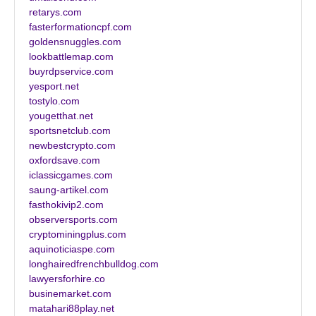
retarys.com
fasterformationcpf.com
goldensnuggles.com
lookbattlemap.com
buyrdpservice.com
yesport.net
tostylo.com
yougetthat.net
sportsnetclub.com
newbestcrypto.com
oxfordsave.com
iclassicgames.com
saung-artikel.com
fasthokivip2.com
observersports.com
cryptominingplus.com
aquinoticiaspe.com
longhairedfrenchbulldog.com
lawyersforhire.co
businemarket.com
matahari88play.net