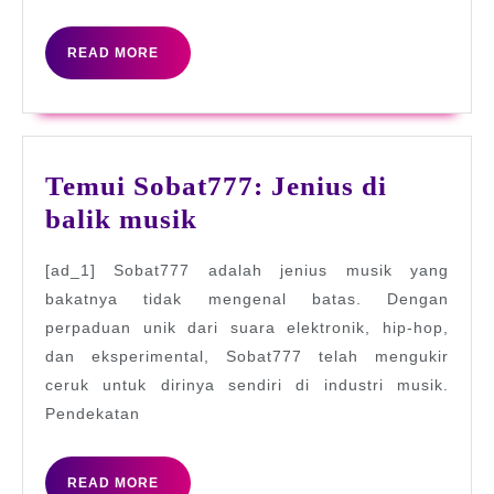
READ
READ MORE
MORE
Temui Sobat777: Jenius di
Temui
balik musik
Sobat777:
[ad_1] Sobat777 adalah jenius musik yang
Jenius
bakatnya tidak mengenal batas. Dengan
di
perpaduan unik dari suara elektronik, hip-hop,
balik
dan eksperimental, Sobat777 telah mengukir
musik
ceruk untuk dirinya sendiri di industri musik.
Pendekatan
READ
READ MORE