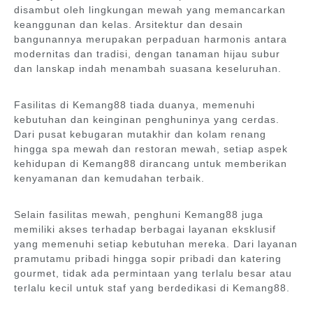
disambut oleh lingkungan mewah yang memancarkan
keanggunan dan kelas. Arsitektur dan desain
bangunannya merupakan perpaduan harmonis antara
modernitas dan tradisi, dengan tanaman hijau subur
dan lanskap indah menambah suasana keseluruhan.
Fasilitas di Kemang88 tiada duanya, memenuhi
kebutuhan dan keinginan penghuninya yang cerdas.
Dari pusat kebugaran mutakhir dan kolam renang
hingga spa mewah dan restoran mewah, setiap aspek
kehidupan di Kemang88 dirancang untuk memberikan
kenyamanan dan kemudahan terbaik.
Selain fasilitas mewah, penghuni Kemang88 juga
memiliki akses terhadap berbagai layanan eksklusif
yang memenuhi setiap kebutuhan mereka. Dari layanan
pramutamu pribadi hingga sopir pribadi dan katering
gourmet, tidak ada permintaan yang terlalu besar atau
terlalu kecil untuk staf yang berdedikasi di Kemang88.