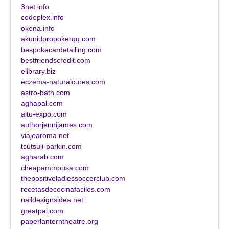
3net.info
codeplex.info
okena.info
akunidpropokerqq.com
bespokecardetailing.com
bestfriendscredit.com
elibrary.biz
eczema-naturalcures.com
astro-bath.com
aghapal.com
altu-expo.com
authorjennijames.com
viajearoma.net
tsutsuji-parkin.com
agharab.com
cheapammousa.com
thepositiveladiessoccerclub.com
recetasdecocinafaciles.com
naildesignsidea.net
greatpai.com
paperlanterntheatre.org