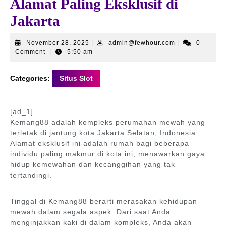
Alamat Paling Eksklusif di
Jakarta
November
admin@fewhour
November 28, 2025
|
admin@fewhour.com
|
0
28,
Comment
|
5:50 am
2025
Categories:
Situs Slot
[ad_1]
Kemang88 adalah kompleks perumahan mewah yang
terletak di jantung kota Jakarta Selatan, Indonesia.
Alamat eksklusif ini adalah rumah bagi beberapa
individu paling makmur di kota ini, menawarkan gaya
hidup kemewahan dan kecanggihan yang tak
tertandingi.
Tinggal di Kemang88 berarti merasakan kehidupan
mewah dalam segala aspek. Dari saat Anda
menginjakkan kaki di dalam kompleks, Anda akan