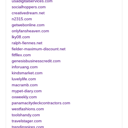
usadigitalservices.com
socialhoppers.com
creativedream.net
n2315.com
getwebonline.com
onlyfansheaven.com
lky08.com
ralph-fiennes.net
fielder-maximum-discount.net
fitfllex.com
genesisbusinesscredit.com
inforuang.com
kindsmarket.com
luvelylife.com
macramb.com
mypet-diary.com
oxweekly.com
panamacitydeckcontractors.com
westfashions.com
toolshandy.com
travelstager.com
trendinspires.com