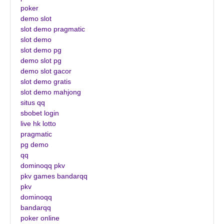
poker
demo slot
slot demo pragmatic
slot demo
slot demo pg
demo slot pg
demo slot gacor
slot demo gratis
slot demo mahjong
situs qq
sbobet login
live hk lotto
pragmatic
pg demo
qq
dominoqq pkv
pkv games bandarqq
pkv
dominoqq
bandarqq
poker online