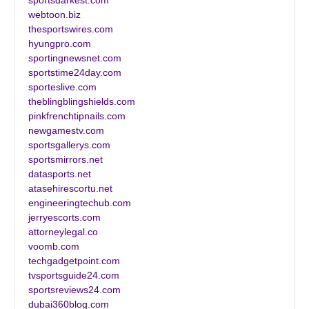
sportsdarkest.com
webtoon.biz
thesportswires.com
hyungpro.com
sportingnewsnet.com
sportstime24day.com
sporteslive.com
theblingblingshields.com
pinkfrenchtipnails.com
newgamestv.com
sportsgallerys.com
sportsmirrors.net
datasports.net
atasehirescortu.net
engineeringtechub.com
jerryescorts.com
attorneylegal.co
voomb.com
techgadgetpoint.com
tvsportsguide24.com
sportsreviews24.com
dubai360blog.com