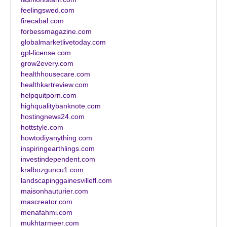
feelingswed.com
firecabal.com
forbessmagazine.com
globalmarketlivetoday.com
gpl-license.com
grow2every.com
healthhousecare.com
healthkartreview.com
helpquitporn.com
highqualitybanknote.com
hostingnews24.com
hottstyle.com
howtodiyanything.com
inspiringearthlings.com
investindependent.com
kralbozguncu1.com
landscapinggainesvillefl.com
maisonhauturier.com
mascreator.com
menafahmi.com
mukhtarmeer.com