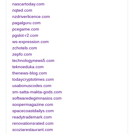
nascartoday.com
nqted.com
nzdriverlicence.com
pagalguru.com
pcegame.com
pgslot-r2.com
ws-expression.com
zchotels.com
zepfo.com
technologynews5.com
teknoeduka.com
thenews-blog.com
todaycryptotimes.com
usabonuscodes.com
sm-satta-makta-gods.com
softwaredegimnasios.com
soopermagazine.com
spacecoastdailys.com
readytrademark.com
renovationsrated.com
scoziarestaurant.com