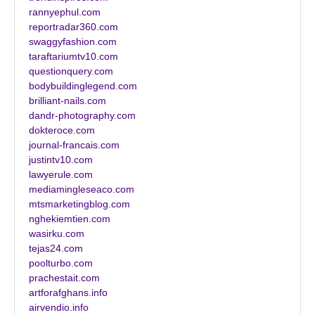
rannyephul.com
reportradar360.com
swaggyfashion.com
taraftariumtv10.com
questionquery.com
bodybuildinglegend.com
brilliant-nails.com
dandr-photography.com
dokteroce.com
journal-francais.com
justintv10.com
lawyerule.com
mediamingleseaco.com
mtsmarketingblog.com
nghekiemtien.com
wasirku.com
tejas24.com
poolturbo.com
prachestait.com
artforafghans.info
airvendio.info