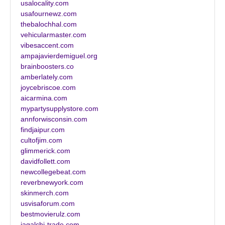
usalocality.com
usafournewz.com
thebalochhal.com
vehicularmaster.com
vibesaccent.com
ampajavierdemiguel.org
brainboosters.co
amberlately.com
joycebriscoe.com
aicarmina.com
mypartysupplystore.com
annforwisconsin.com
findjaipur.com
cultofjim.com
glimmerick.com
davidfollett.com
newcollegebeat.com
reverbnewyork.com
skinmerch.com
usvisaforum.com
bestmovierulz.com
jagalchi-trade.com