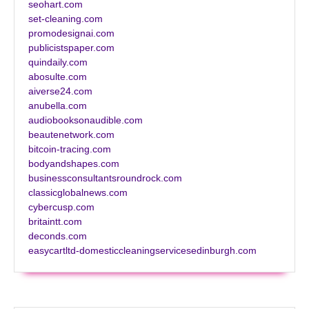
seohart.com
set-cleaning.com
promodesignai.com
publicistspaper.com
quindaily.com
abosulte.com
aiverse24.com
anubella.com
audiobooksonaudible.com
beautenetwork.com
bitcoin-tracing.com
bodyandshapes.com
businessconsultantsroundrock.com
classicglobalnews.com
cybercusp.com
britaintt.com
deconds.com
easycartltd-domesticcleaningservicesedinburgh.com