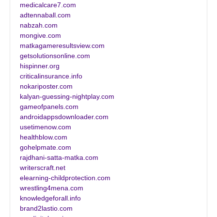
medicalcare7.com
adtennaball.com
nabzah.com
mongive.com
matkagameresultsview.com
getsolutionsonline.com
hispinner.org
criticalinsurance.info
nokariposter.com
kalyan-guessing-nightplay.com
gameofpanels.com
androidappsdownloader.com
usetimenow.com
healthblow.com
gohelpmate.com
rajdhani-satta-matka.com
writerscraft.net
elearning-childprotection.com
wrestling4mena.com
knowledgeforall.info
brand2lastio.com