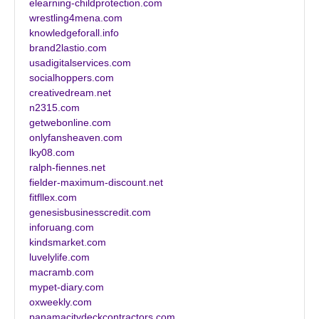
elearning-childprotection.com
wrestling4mena.com
knowledgeforall.info
brand2lastio.com
usadigitalservices.com
socialhoppers.com
creativedream.net
n2315.com
getwebonline.com
onlyfansheaven.com
lky08.com
ralph-fiennes.net
fielder-maximum-discount.net
fitfllex.com
genesisbusinesscredit.com
inforuang.com
kindsmarket.com
luvelylife.com
macramb.com
mypet-diary.com
oxweekly.com
panamacitydeckcontractors.com