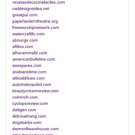
recetasdecocinafaciles.com
naildesignsidea.net
greatpai.com
paperlanterntheatre.org
freeworshipnetwork.com
watercraftllc.com
abourge.com
afiliixs.com
alharammallz.com
americanbulletins.com
asespares.com
arabianstime.com
atticabblues.com
autometropolist.com
beautycreamreview.com
coinmoh.com
cyclopsreview.com
dattgen.com
didoivatnang.com
dogsbarks.com
dwmsoftwarehouse.com