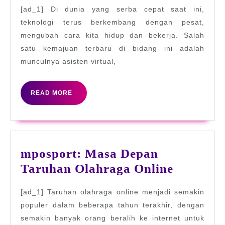
Owl77
[ad_1] Di dunia yang serba cepat saat ini,
Bagai
teknologi terus berkembang dengan pesat,
asiste
mengubah cara kita hidup dan bekerja. Salah
virtua
satu kemajuan terbaru di bidang ini adalah
ini
munculnya asisten virtual,
mengu
cara
READ
READ MORE
MORE
kita
bekerj
mposport: Masa Depan
mpospor
Taruhan Olahraga Online
Masa
[ad_1] Taruhan olahraga online menjadi semakin
Depan
populer dalam beberapa tahun terakhir, dengan
Taruhan
semakin banyak orang beralih ke internet untuk