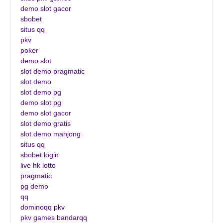
demo slot gacor
sbobet
situs qq
pkv
poker
demo slot
slot demo pragmatic
slot demo
slot demo pg
demo slot pg
demo slot gacor
slot demo gratis
slot demo mahjong
situs qq
sbobet login
live hk lotto
pragmatic
pg demo
qq
dominoqq pkv
pkv games bandarqq