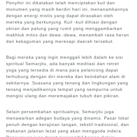
Penyihir ini dikatakan telah menciptakan kuil dan
monumen yang masih berdiri hari ini, menanamkannya
dengan energi mistis yang dapat dirasakan oleh
mereka yang berkunjung. Kuil -kuil dihiasi dengan
ukiran dan patung yang rumit yang menggambarkan
makhluk mitos dan dewa -dewa, menambah rasa heran
dan kekaguman yang meresapi daerah tersebut.
Bagi mereka yang ingin menggali lebih dalam ke sisi
spiritual Semarjitu, ada banyak meditasi dan retret
yoga yang tersedia di mana para pelancong dapat
terhubung dengan diri mereka dan keindahan alam di
sekitarnya. Suasana yang tenang dan lingkungan yang
tenang menjadikannya tempat yang sempurna untuk
mengisi ulang dan meremajakan tubuh dan pikiran.
Selain persembahan spiritualnya, Semarjitu juga
menawarkan adegan budaya yang dinamis. Pasar lokal
penuh dengan kerajinan tangan, tekstil tradisional, dan
makanan jalanan lezat yang akan menggoda indera.