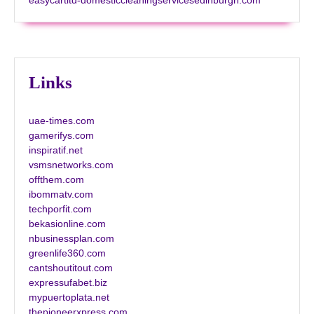
easycartltd-domesticcleaningservicesedinburgh.com
Links
uae-times.com
gamerifys.com
inspiratif.net
vsmsnetworks.com
offthem.com
ibommatv.com
techporfit.com
bekasionline.com
nbusinessplan.com
greenlife360.com
cantshoutitout.com
expressufabet.biz
mypuertoplata.net
thepioneerxpress.com