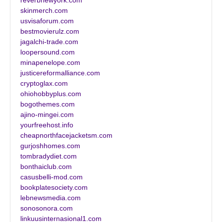
reverbnewyork.com
skinmerch.com
usvisaforum.com
bestmovierulz.com
jagalchi-trade.com
loopersound.com
minapenelope.com
justicereformalliance.com
cryptoglax.com
ohiohobbyplus.com
bogothemes.com
ajino-mingei.com
yourfreehost.info
cheapnorthfacejacketsm.com
gurjoshhomes.com
tombradydiet.com
bonthaiclub.com
casusbelli-mod.com
bookplatesociety.com
lebnewsmedia.com
sonosonora.com
linkuusinternasional1.com