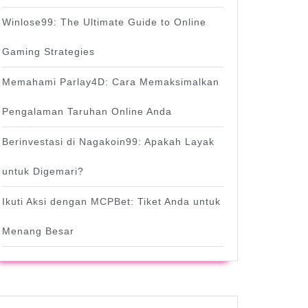
Winlose99: The Ultimate Guide to Online
Gaming Strategies
Memahami Parlay4D: Cara Memaksimalkan
Pengalaman Taruhan Online Anda
Berinvestasi di Nagakoin99: Apakah Layak
untuk Digemari?
Ikuti Aksi dengan MCPBet: Tiket Anda untuk
Menang Besar