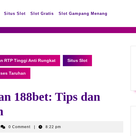
Situs Slot
Slot Gratis
Slot Gampang Menang
n RTP Tinggi Anti Rungkat
Situs Slot
kses Taruhan
n 188bet: Tips dan
n
min@fewhour.com
0 Comment
|
8:22 pm