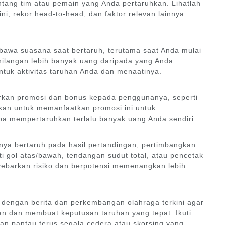
ang tim atau pemain yang Anda pertaruhkan. Lihatlah
ni, rekor head-to-head, dan faktor relevan lainnya
bawa suasana saat bertaruh, terutama saat Anda mulai
ilangan lebih banyak uang daripada yang Anda
uk aktivitas taruhan Anda dan menaatinya.
rkan promosi dan bonus kepada penggunanya, seperti
ikan untuk memanfaatkan promosi ini untuk
a mempertaruhkan terlalu banyak uang Anda sendiri.
nya bertaruh pada hasil pertandingan, pertimbangkan
i gol atas/bawah, tendangan sudut total, atau pencetak
yebarkan risiko dan berpotensi memenangkan lebih
da dengan berita dan perkembangan olahraga terkini agar
an dan membuat keputusan taruhan yang tepat. Ikuti
dan pantau terus segala cedera atau skorsing yang