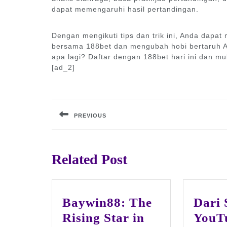
dapat memengaruhi hasil pertandingan.
Dengan mengikuti tips dan trik ini, Anda dap
bersama 188bet dan mengubah hobi bertaruh 
apa lagi? Daftar dengan 188bet hari ini dan 
[ad_2]
Post
navigation
PREVIOUS
Previous
post:
Related Post
Baywin88: The
Dari 
Rising Star in
YouT