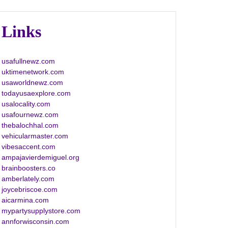
Links
usafullnewz.com
uktimenetwork.com
usaworldnewz.com
todayusaexplore.com
usalocality.com
usafournewz.com
thebalochhal.com
vehicularmaster.com
vibesaccent.com
ampajavierdemiguel.org
brainboosters.co
amberlately.com
joycebriscoe.com
aicarmina.com
mypartysupplystore.com
annforwisconsin.com