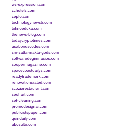
ws-expression.com
zchotels.com
zepfo.com
technologynews5.com
teknoeduka.com
thenews-blog.com
todaycryptotimes.com
usabonuscodes.com
sm-satta-makta-gods.com
softwaredegimnasios.com
soopermagazine.com
spacecoastdailys.com
readytrademark.com
renovationsrated.com
scoziarestaurant.com
seohart.com
set-cleaning.com
promodesignai.com
publicistspaper.com
quindaily.com
abosulte.com