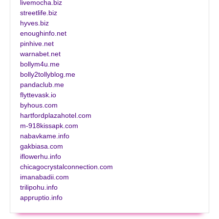
livemocha.biz
streetlife.biz
hyves.biz
enoughinfo.net
pinhive.net
warnabet.net
bollym4u.me
bolly2tollyblog.me
pandaclub.me
flyttevask.io
byhous.com
hartfordplazahotel.com
m-918kissapk.com
nabavkame.info
gakbiasa.com
iflowerhu.info
chicagocrystalconnection.com
imanabadii.com
trilipohu.info
appruptio.info