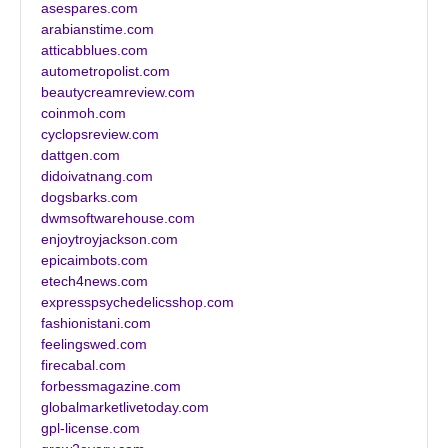
asespares.com
arabianstime.com
atticabblues.com
autometropolist.com
beautycreamreview.com
coinmoh.com
cyclopsreview.com
dattgen.com
didoivatnang.com
dogsbarks.com
dwmsoftwarehouse.com
enjoytroyjackson.com
epicaimbots.com
etech4news.com
expresspsychedelicsshop.com
fashionistani.com
feelingswed.com
firecabal.com
forbessmagazine.com
globalmarketlivetoday.com
gpl-license.com