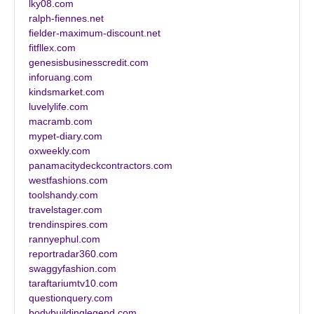
lky08.com
ralph-fiennes.net
fielder-maximum-discount.net
fitfllex.com
genesisbusinesscredit.com
inforuang.com
kindsmarket.com
luvelylife.com
macramb.com
mypet-diary.com
oxweekly.com
panamacitydeckcontractors.com
westfashions.com
toolshandy.com
travelstager.com
trendinspires.com
rannyephul.com
reportradar360.com
swaggyfashion.com
taraftariumtv10.com
questionquery.com
bodybuildinglegend.com