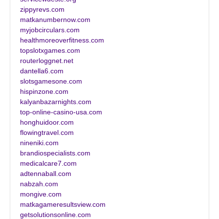
zippyrevs.com
matkanumbernow.com
myjobcirculars.com
healthmoreoverfitness.com
topslotxgames.com
routerloggnet.net
dantella6.com
slotsgamesone.com
hispinzone.com
kalyanbazarnights.com
top-online-casino-usa.com
honghuidoor.com
flowingtravel.com
nineniki.com
brandiospecialists.com
medicalcare7.com
adtennaball.com
nabzah.com
mongive.com
matkagameresultsview.com
getsolutionsonline.com