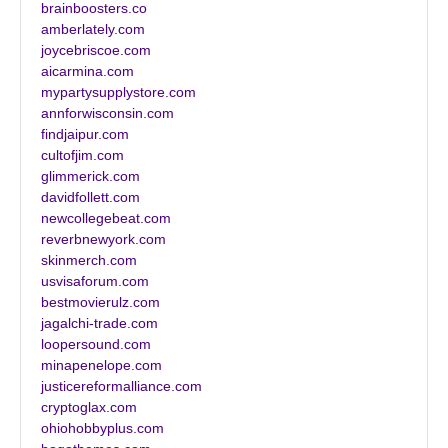
brainboosters.co
amberlately.com
joycebriscoe.com
aicarmina.com
mypartysupplystore.com
annforwisconsin.com
findjaipur.com
cultofjim.com
glimmerick.com
davidfollett.com
newcollegebeat.com
reverbnewyork.com
skinmerch.com
usvisaforum.com
bestmovierulz.com
jagalchi-trade.com
loopersound.com
minapenelope.com
justicereformalliance.com
cryptoglax.com
ohiohobbyplus.com