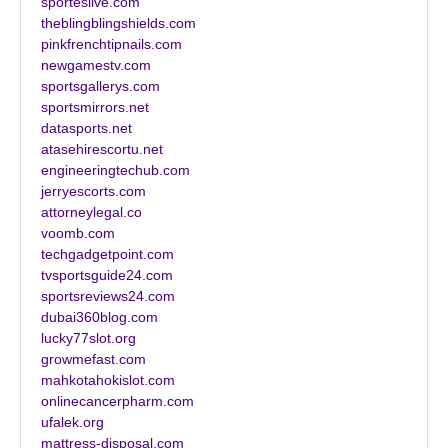
sporteslive.com
theblingblingshields.com
pinkfrenchtipnails.com
newgamestv.com
sportsgallerys.com
sportsmirrors.net
datasports.net
atasehirescortu.net
engineeringtechub.com
jerryescorts.com
attorneylegal.co
voomb.com
techgadgetpoint.com
tvsportsguide24.com
sportsreviews24.com
dubai360blog.com
lucky77slot.org
growmefast.com
mahkotahokislot.com
onlinecancerpharm.com
ufalek.org
mattress-disposal.com