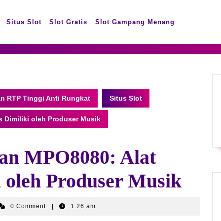
Situs Slot
Slot Gratis
Slot Gampang Menang
n RTP Tinggi Anti Rungkat
Situs Slot
Dimiliki oleh Produser Musik
an MPO8080: Alat
i oleh Produser Musik
in@fewhour.com
0 Comment
|
1:26 am