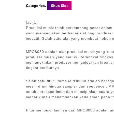
2025
Categories:
Situs Slot
[ad_1]
Produksi musik telah berkembang pesat dalam 
yang menyediakan berbagai alat bagi produser 
inovatif. Salah satu alat yang membuat heboh 
MPO8080 adalah alat produksi musik yang kuat 
produser musik yang serius. Perangkat ringkas d
memungkinkan produser mengeluarkan kreativ
tingkat berikutnya.
Salah satu fitur utama MPO8080 adalah beraga
mesin drum hingga sampler dan sequencer, MP
untuk bereksperimen dan menciptakan suara ya
menarik atau menambahkan kedalaman pada t
Fitur menonjol lainnya dari MPO8080 adalah a