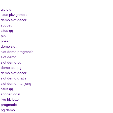
qiu qiu
situs pkv games
demo slot gacor
sbobet
situs qq
pkv
poker
demo slot
slot demo pragmatic
slot demo
slot demo pg
demo slot pg
demo slot gacor
slot demo gratis
slot demo mahjong
situs qq
sbobet login
live hk lotto
pragmatic
pg demo