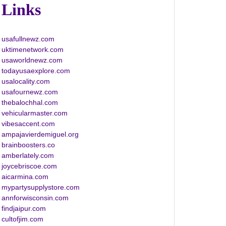
Links
an
usafullnewz.com
uktimenetwork.com
usaworldnewz.com
todayusaexplore.com
usalocality.com
usafournewz.com
thebalochhal.com
vehicularmaster.com
vibesaccent.com
ampajavierdemiguel.org
brainboosters.co
amberlately.com
joycebriscoe.com
aicarmina.com
mypartysupplystore.com
annforwisconsin.com
findjaipur.com
cultofjim.com