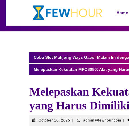
Skip
to
Home
content
Coba Slot Mahjong Ways Gacor Malam Ini denga
Melepaskan Kekuatan MPO8080: Alat yang Harus 
Melepaskan Kekuat
yang Harus Dimilik
October
adm
October 10, 2025
|
admin@fewhour.com
|
10,