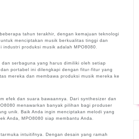
beberapa tahun terakhir, dengan kemajuan teknologi
untuk menciptakan musik berkualitas tinggi dan
di industri produksi musik adalah MPO8080.
dan serbaguna yang harus dimiliki oleh setiap
an portabel ini dilengkapi dengan fitur-fitur yang
itas mereka dan membawa produksi musik mereka ke
m efek dan suara bawaannya. Dari synthesizer dan
O8080 menawarkan banyak pilihan bagi produser
ng unik. Baik Anda ingin menciptakan melodi yang
rek Anda, MPO8080 siap membantu Anda.
ntarmuka intuitifnya. Dengan desain yang ramah