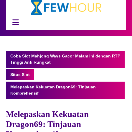
Skip
to
content
Open
Button
Coba Slot Mahjong Ways Gacor Malam Ini dengan RTP
Tinggi Anti Rungkat
Situs Slot
Melepaskan Kekuatan Dragon69: Tinjauan
Komprehensif
Melepaskan Kekuatan
Dragon69: Tinjauan