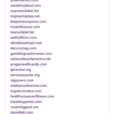
greenlife360.com
cantshoutitout.com
expressufabet.biz
mypuertoplata.net
thepioneerxpress.com
howtofixissue.com
teamufabet.biz
webfullform.com
allviddownload.com
decorsmag.com
gamblingcasinonews.com
universitiesofamerica.net
progameofbrands.com
qbreview.org
servicewueste.org
zippyrevs.com
matkanumbernow.com
myjobcirculars.com
healthmoreoverfitness.com
topslotxgames.com
routerloggnet.net
dantella6.com