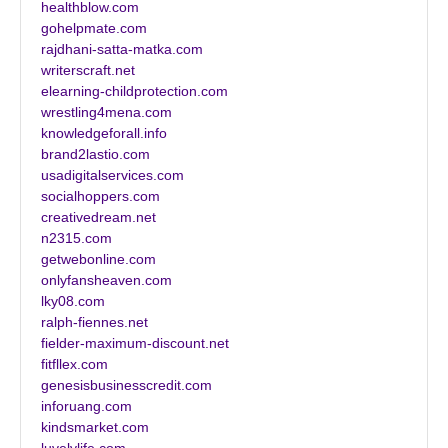
healthblow.com
gohelpmate.com
rajdhani-satta-matka.com
writerscraft.net
elearning-childprotection.com
wrestling4mena.com
knowledgeforall.info
brand2lastio.com
usadigitalservices.com
socialhoppers.com
creativedream.net
n2315.com
getwebonline.com
onlyfansheaven.com
lky08.com
ralph-fiennes.net
fielder-maximum-discount.net
fitfllex.com
genesisbusinesscredit.com
inforuang.com
kindsmarket.com