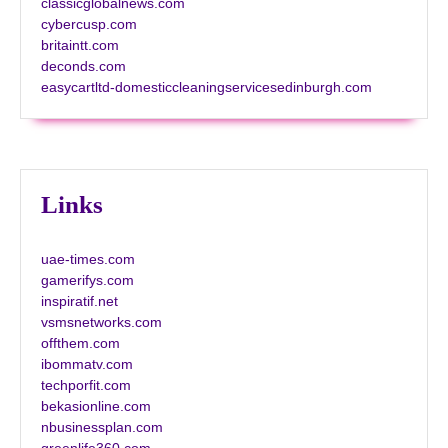
classicglobalnews.com
cybercusp.com
britaintt.com
deconds.com
easycartltd-domesticcleaningservicesedinburgh.com
Links
uae-times.com
gamerifys.com
inspiratif.net
vsmsnetworks.com
offthem.com
ibommatv.com
techporfit.com
bekasionline.com
nbusinessplan.com