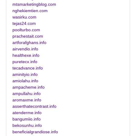
mtsmarketingblog.com
nghekiemtien.com
wasirku.com
tejas24.com
poolturbo.com
prachestait.com
artforafghans.info
airvendio.info
healthexe.info
puretecx.info
tecadvance.info
aminityio.info
amiolahu.info
ampacheme.info
ampullahu.info
aromaxme.info
asserthatecontrast.info
atenderme.info
bangumiio.info
bekosunhu.info
beneficialgrandiose.info