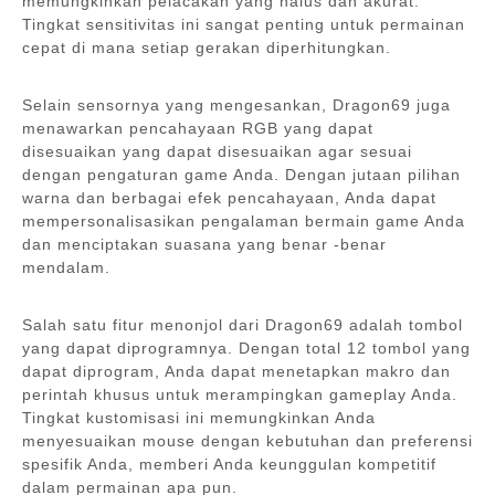
memungkinkan pelacakan yang halus dan akurat.
Tingkat sensitivitas ini sangat penting untuk permainan
cepat di mana setiap gerakan diperhitungkan.
Selain sensornya yang mengesankan, Dragon69 juga
menawarkan pencahayaan RGB yang dapat
disesuaikan yang dapat disesuaikan agar sesuai
dengan pengaturan game Anda. Dengan jutaan pilihan
warna dan berbagai efek pencahayaan, Anda dapat
mempersonalisasikan pengalaman bermain game Anda
dan menciptakan suasana yang benar -benar
mendalam.
Salah satu fitur menonjol dari Dragon69 adalah tombol
yang dapat diprogramnya. Dengan total 12 tombol yang
dapat diprogram, Anda dapat menetapkan makro dan
perintah khusus untuk merampingkan gameplay Anda.
Tingkat kustomisasi ini memungkinkan Anda
menyesuaikan mouse dengan kebutuhan dan preferensi
spesifik Anda, memberi Anda keunggulan kompetitif
dalam permainan apa pun.