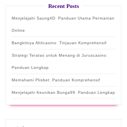
Recent Posts
Menjelajahi Saung4D: Panduan Utama Permainan
Online
Bangkitnya Ahlicasino: Tinjauan Komprehensif
Strategi Teratas untuk Menang di Juruscasino:
Panduan Lengkap
Memahami Plisbet: Panduan Komprehensif
Menjelajahi Keunikan Bunga99: Panduan Lengkap