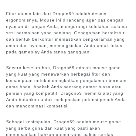
Fitur utama lain dari Dragon69 adalah desain
ergonomisnya. Mouse ini dirancang agar pas dengan
nyaman di tangan Anda, mengurangi kelelahan selama
sesi permainan yang panjang. Genggaman bertekstur
dan bentuk berkontur memastikan cengkeraman yang
aman dan nyaman, memungkinkan Anda untuk fokus
pada gameplay Anda tanpa gangguan.
Secara keseluruhan, Dragon69 adalah mouse game
yang kuat yang menawarkan berbagai fitur dan
kemampuan untuk meningkatkan pengalaman bermain
game Anda. Apakah Anda seorang gamer biasa atau
pemain yang kompetitif, Dragon69 memiliki alat yang
Anda butuhkan untuk melepaskan potensi penuh Anda
dan mendominasi kompetisi.
Sebagai kesimpulan, Dragon69 adalah mouse game
yang serba guna dan kuat yang pasti akan
mengesankan bahkan gamer yang paling cerdas.