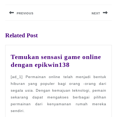
Post
navigation
PREVIOUS
NEXT
Previous
Next
post:
post:
Related Post
Temukan sensasi game online
Temukan
dengan epikwin138
sensasi
[ad_1] Permainan online telah menjadi bentuk
game
hiburan yang populer bagi orang -orang dari
online
segala usia. Dengan kemajuan teknologi, pemain
dengan
sekarang dapat mengakses berbagai pilihan
epikwin138
permainan dari kenyamanan rumah mereka
sendiri.