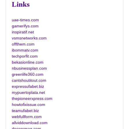
Links
uae-times.com
gamerifys.com
inspiratif.net
vsmsnetworks.com
offthem.com
ibommatv.com
techporfit.com
bekasionline.com
nbusinessplan.com
greenlife360.com
cantshoutitout.com
expressufabet.biz
mypuertoplata.net
thepioneerxpress.com
howtofixissue.com
teamufabet.biz
webfullform.com
allviddownload.com
decorsmag.com