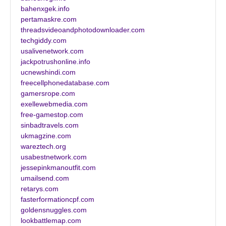
bahenxgek.info
pertamaskre.com
threadsvideoandphotodownloader.com
techgiddy.com
usalivenetwork.com
jackpotrushonline.info
ucnewshindi.com
freecellphonedatabase.com
gamersrope.com
exellewebmedia.com
free-gamestop.com
sinbadtravels.com
ukmagzine.com
wareztech.org
usabestnetwork.com
jessepinkmanoutfit.com
umailsend.com
retarys.com
fasterformationcpf.com
goldensnuggles.com
lookbattlemap.com