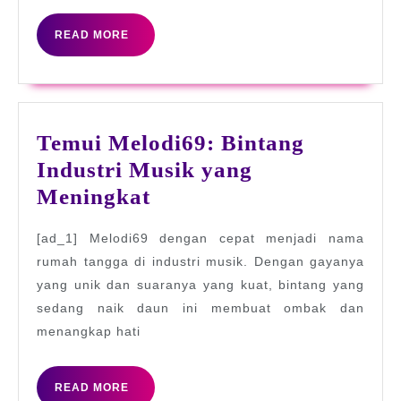
READ
READ MORE
MORE
Temui Melodi69: Bintang
Industri Musik yang
Temui
Meningkat
Melodi69:
[ad_1] Melodi69 dengan cepat menjadi nama
Bintang
rumah tangga di industri musik. Dengan gayanya
Industri
yang unik dan suaranya yang kuat, bintang yang
Musik
sedang naik daun ini membuat ombak dan
yang
menangkap hati
Meningkat
READ
READ MORE