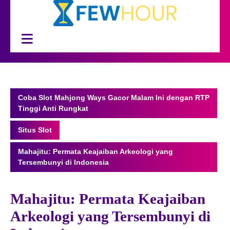
Skip
to
content
Open
Button
Coba Slot Mahjong Ways Gacor Malam Ini dengan RTP
Tinggi Anti Rungkat
Situs Slot
Mahajitu: Permata Keajaiban Arkeologi yang
Tersembunyi di Indonesia
Mahajitu: Permata Keajaiban
Arkeologi yang Tersembunyi di