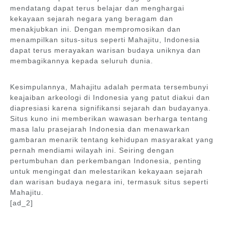
mendatang dapat terus belajar dan menghargai
kekayaan sejarah negara yang beragam dan
menakjubkan ini. Dengan mempromosikan dan
menampilkan situs-situs seperti Mahajitu, Indonesia
dapat terus merayakan warisan budaya uniknya dan
membagikannya kepada seluruh dunia.
Kesimpulannya, Mahajitu adalah permata tersembunyi
keajaiban arkeologi di Indonesia yang patut diakui dan
diapresiasi karena signifikansi sejarah dan budayanya.
Situs kuno ini memberikan wawasan berharga tentang
masa lalu prasejarah Indonesia dan menawarkan
gambaran menarik tentang kehidupan masyarakat yang
pernah mendiami wilayah ini. Seiring dengan
pertumbuhan dan perkembangan Indonesia, penting
untuk mengingat dan melestarikan kekayaan sejarah
dan warisan budaya negara ini, termasuk situs seperti
Mahajitu.
[ad_2]