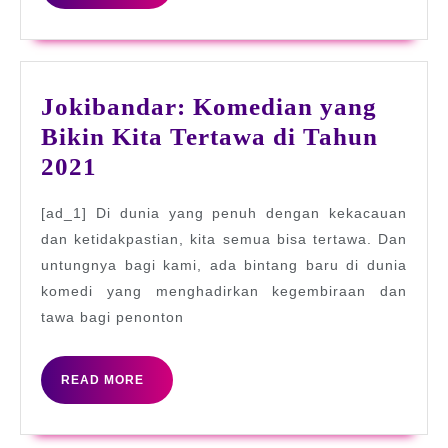
MORE
Jokibandar: Komedian yang
Bikin Kita Tertawa di Tahun
Jokibandar:
2021
Komedian
[ad_1] Di dunia yang penuh dengan kekacauan
yang
dan ketidakpastian, kita semua bisa tertawa. Dan
Bikin
untungnya bagi kami, ada bintang baru di dunia
Kita
komedi yang menghadirkan kegembiraan dan
Tertawa
tawa bagi penonton
di
Tahun
READ
READ MORE
MORE
2021