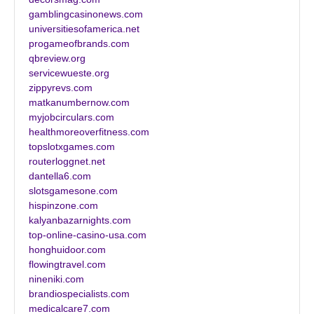
gamblingcasinonews.com
universitiesofamerica.net
progameofbrands.com
qbreview.org
servicewueste.org
zippyrevs.com
matkanumbernow.com
myjobcirculars.com
healthmoreoverfitness.com
topslotxgames.com
routerloggnet.net
dantella6.com
slotsgamesone.com
hispinzone.com
kalyanbazarnights.com
top-online-casino-usa.com
honghuidoor.com
flowingtravel.com
nineniki.com
brandiospecialists.com
medicalcare7.com