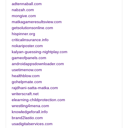
adtennaball.com
nabzah.com
mongive.com
matkagameresultsview.com
getsolutionsonline.com
hispinner.org
criticalinsurance.info
nokariposter.com
kalyan-guessing-nightplay.com
gameofpanels.com
androidappsdownloader.com
usetimenow.com
healthblow.com
gohelpmate.com
rajdhani-satta-matka.com
writerscraft.net
elearning-childprotection.com
wrestling4mena.com
knowledgeforall.info
brand2lastio.com
usadigitalservices.com