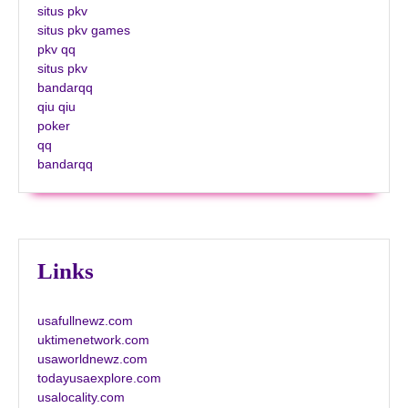
situs pkv
situs pkv games
pkv qq
situs pkv
bandarqq
qiu qiu
poker
qq
bandarqq
Links
usafullnewz.com
uktimenetwork.com
usaworldnewz.com
todayusaexplore.com
usalocality.com