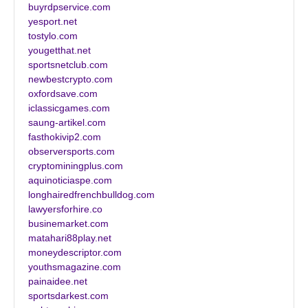
buyrdpservice.com
yesport.net
tostylo.com
yougetthat.net
sportsnetclub.com
newbestcrypto.com
oxfordsave.com
iclassicgames.com
saung-artikel.com
fasthokivip2.com
observersports.com
cryptominingplus.com
aquinoticiaspe.com
longhairedfrenchbulldog.com
lawyersforhire.co
businemarket.com
matahari88play.net
moneydescriptor.com
youthsmagazine.com
painaidee.net
sportsdarkest.com