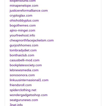
loopersound.com
minapenelope.com
justicereformalliance.com
cryptoglax.com
ohiohobbyplus.com
bogothemes.com
ajino-mingei.com
yourfreehost.info
cheapnorthfacejacketsm.com
gurjoshhomes.com
tombradydiet.com
bonthaiclub.com
casusbelli-mod.com
bookplatesociety.com
lebnewsmedia.com
sonosonora.com
linkuusinternasional1.com
friendsroll.com
spiderclothing.net
wondergadgetsshop.com
seatgurunews.com
3net.info