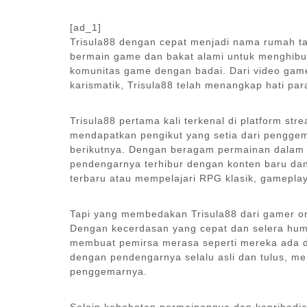
[ad_1]
Trisula88 dengan cepat menjadi nama rumah ta
bermain game dan bakat alami untuk menghibur
komunitas game dengan badai. Dari video gam
karismatik, Trisula88 telah menangkap hati par
Trisula88 pertama kali terkenal di platform st
mendapatkan pengikut yang setia dari pengg
berikutnya. Dengan beragam permainan dalam 
pendengarnya terhibur dengan konten baru da
terbaru atau mempelajari RPG klasik, gameplay
Tapi yang membedakan Trisula88 dari gamer on
Dengan kecerdasan yang cepat dan selera hum
membuat pemirsa merasa seperti mereka ada d
dengan pendengarnya selalu asli dan tulus, m
penggemarnya.