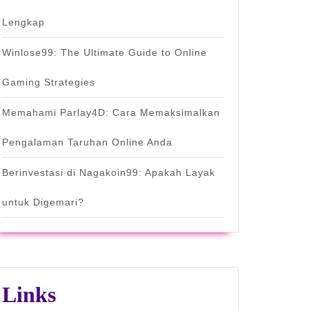
Lengkap
Winlose99: The Ultimate Guide to Online
Gaming Strategies
Memahami Parlay4D: Cara Memaksimalkan
Pengalaman Taruhan Online Anda
Berinvestasi di Nagakoin99: Apakah Layak
untuk Digemari?
Links