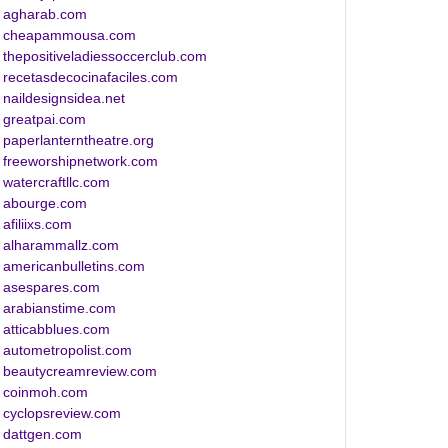
agharab.com
cheapammousa.com
thepositiveladiessoccerclub.com
recetasdecocinafaciles.com
naildesignsidea.net
greatpai.com
paperlanterntheatre.org
freeworshipnetwork.com
watercraftllc.com
abourge.com
afiliixs.com
alharammallz.com
americanbulletins.com
asespares.com
arabianstime.com
atticabblues.com
autometropolist.com
beautycreamreview.com
coinmoh.com
cyclopsreview.com
dattgen.com