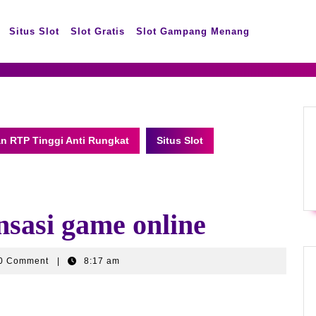
Situs Slot
Slot Gratis
Slot Gampang Menang
n RTP Tinggi Anti Rungkat
Situs Slot
nsasi game online
fewhour.com
0 Comment
|
8:17 am