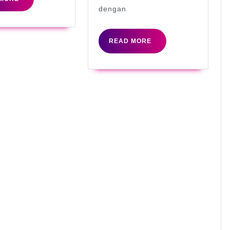
MORE
dengan
READ
READ MORE
MORE