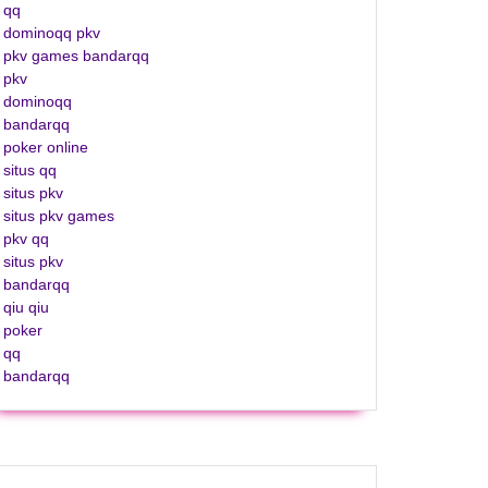
qq
dominoqq pkv
pkv games bandarqq
pkv
dominoqq
bandarqq
poker online
:
situs qq
situs pkv
situs pkv games
pkv qq
situs pkv
bandarqq
g
qiu qiu
poker
qq
bandarqq