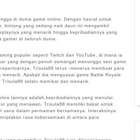
ngga di dunia game online. Dengan hasrat untuk
, bintang yang sedang naik daun ini mengambil
eplaynya yang menarik hingga kepribadiannya yang
a gamer di seluruh dunia.
reaming populer seperti Twitch dan YouTube, di mana ia
emar yang dengan penuh semangat menunggu sesi game
repertoarnya, Trisula88 terus -menerus membuat para
n menarik. Apakah dia menguasai game Battle Royale
 Trisula88 selalu memikat dan menarik.
line lainnya adalah kepribadiannya yang menular.
or yang menawan, Trisula88 memiliki bakat untuk
i sana dalam permainan bersamanya. Interaksinya
enciptakan rasa kebersamaan di antara para