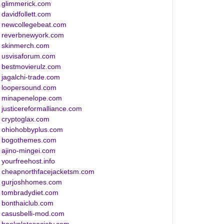
glimmerick.com
davidfollett.com
newcollegebeat.com
reverbnewyork.com
skinmerch.com
usvisaforum.com
bestmovierulz.com
jagalchi-trade.com
loopersound.com
minapenelope.com
justicereformalliance.com
cryptoglax.com
ohiohobbyplus.com
bogothemes.com
ajino-mingei.com
yourfreehost.info
cheapnorthfacejacketsm.com
gurjoshhomes.com
tombradydiet.com
bonthaiclub.com
casusbelli-mod.com