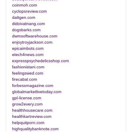
coinmoh.com
cyclopsreview.com
dattgen.com
didoivatnang.com
dogsbarks.com
dwmsoftwarehouse.com
enjoytroyjackson.com
epicaimbots.com
etech4news.com
expresspsychedelicsshop.com
fashionistani.com
feelingswed.com
firecabal.com
forbessmagazine.com
globalmarketlivetoday.com
gpl-license.com
grow2every.com
healthhousecare.com
healthkartreview.com
helpquitporn.com
highqualitybanknote.com