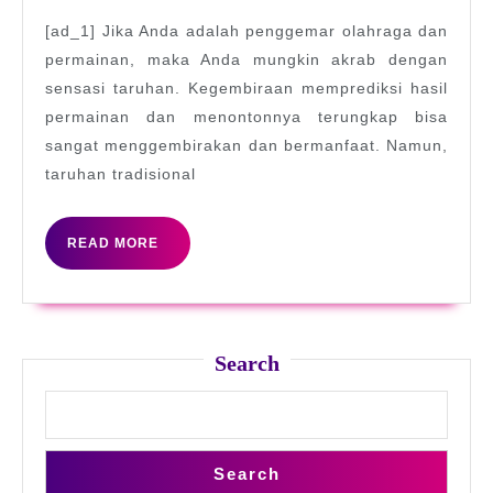
dunia
[ad_1] Jika Anda adalah penggemar olahraga dan
taruh
permainan, maka Anda mungkin akrab dengan
onlin
sensasi taruhan. Kegembiraan memprediksi hasil
yang
permainan dan menontonnya terungkap bisa
mena
sangat menggembirakan dan bermanfaat. Namun,
deng
taruhan tradisional
ovabe
READ
READ MORE
MORE
Search
Search