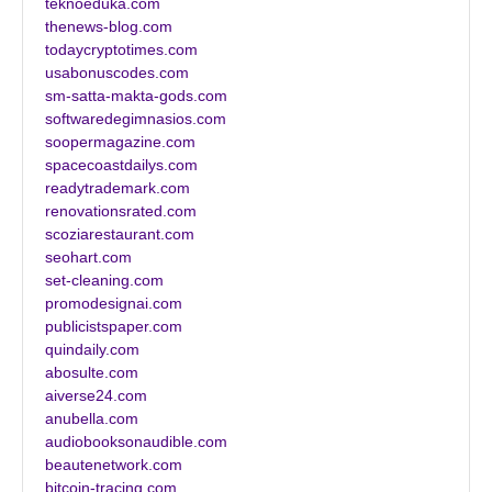
teknoeduka.com
thenews-blog.com
todaycryptotimes.com
usabonuscodes.com
sm-satta-makta-gods.com
softwaredegimnasios.com
soopermagazine.com
spacecoastdailys.com
readytrademark.com
renovationsrated.com
scoziarestaurant.com
seohart.com
set-cleaning.com
promodesignai.com
publicistspaper.com
quindaily.com
abosulte.com
aiverse24.com
anubella.com
audiobooksonaudible.com
beautenetwork.com
bitcoin-tracing.com