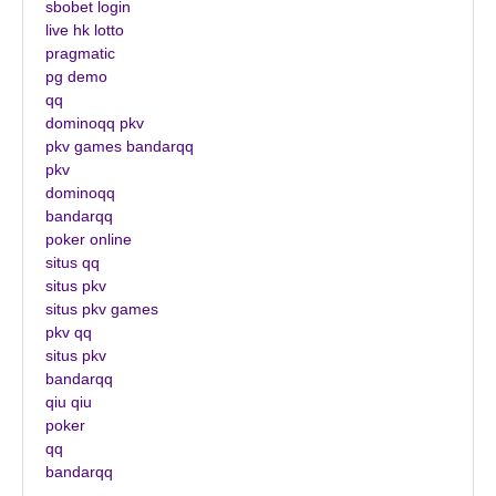
sbobet login
live hk lotto
pragmatic
pg demo
qq
dominoqq pkv
pkv games bandarqq
pkv
dominoqq
bandarqq
poker online
situs qq
situs pkv
situs pkv games
pkv qq
situs pkv
bandarqq
qiu qiu
poker
qq
bandarqq