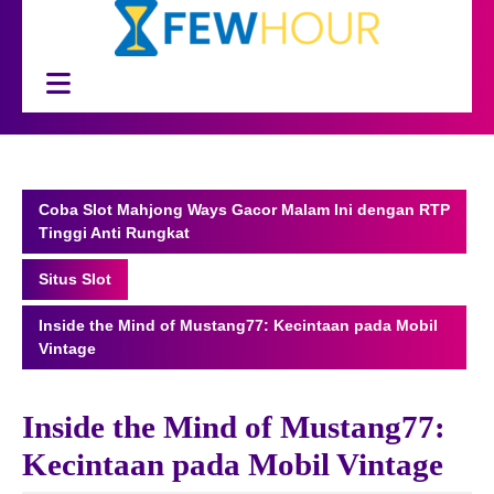
Skip
to
content
Open
Button
Coba Slot Mahjong Ways Gacor Malam Ini dengan RTP
Tinggi Anti Rungkat
Situs Slot
Inside the Mind of Mustang77: Kecintaan pada Mobil
Vintage
Inside the Mind of Mustang77:
Kecintaan pada Mobil Vintage