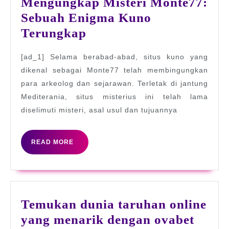
Mengungkap Misteri Monte77:
Sebuah Enigma Kuno
Mengungkap
Terungkap
Misteri
[ad_1] Selama berabad-abad, situs kuno yang
Monte77:
dikenal sebagai Monte77 telah membingungkan
Sebuah
para arkeolog dan sejarawan. Terletak di jantung
Enigma
Mediterania, situs misterius ini telah lama
Kuno
diselimuti misteri, asal usul dan tujuannya
Terungkap
READ
READ MORE
MORE
Temukan dunia taruhan online
Temu
yang menarik dengan ovabet