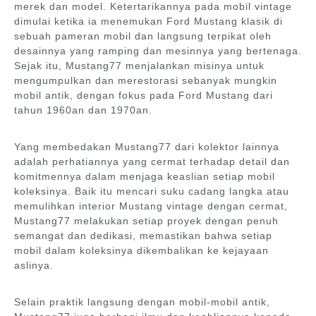
merek dan model. Ketertarikannya pada mobil vintage
dimulai ketika ia menemukan Ford Mustang klasik di
sebuah pameran mobil dan langsung terpikat oleh
desainnya yang ramping dan mesinnya yang bertenaga.
Sejak itu, Mustang77 menjalankan misinya untuk
mengumpulkan dan merestorasi sebanyak mungkin
mobil antik, dengan fokus pada Ford Mustang dari
tahun 1960an dan 1970an.
Yang membedakan Mustang77 dari kolektor lainnya
adalah perhatiannya yang cermat terhadap detail dan
komitmennya dalam menjaga keaslian setiap mobil
koleksinya. Baik itu mencari suku cadang langka atau
memulihkan interior Mustang vintage dengan cermat,
Mustang77 melakukan setiap proyek dengan penuh
semangat dan dedikasi, memastikan bahwa setiap
mobil dalam koleksinya dikembalikan ke kejayaan
aslinya.
Selain praktik langsung dengan mobil-mobil antik,