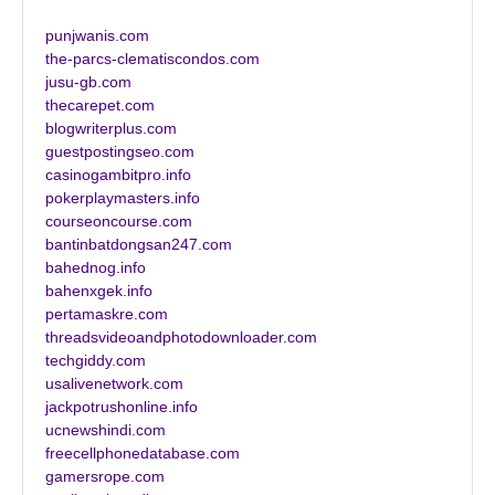
punjwanis.com
the-parcs-clematiscondos.com
jusu-gb.com
thecarepet.com
blogwriterplus.com
guestpostingseo.com
casinogambitpro.info
pokerplaymasters.info
courseoncourse.com
bantinbatdongsan247.com
bahednog.info
bahenxgek.info
pertamaskre.com
threadsvideoandphotodownloader.com
techgiddy.com
usalivenetwork.com
jackpotrushonline.info
ucnewshindi.com
freecellphonedatabase.com
gamersrope.com