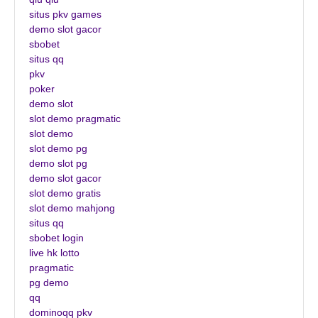
situs pkv games
demo slot gacor
sbobet
situs qq
pkv
poker
demo slot
slot demo pragmatic
slot demo
slot demo pg
demo slot pg
demo slot gacor
slot demo gratis
slot demo mahjong
situs qq
sbobet login
live hk lotto
pragmatic
pg demo
qq
dominoqq pkv