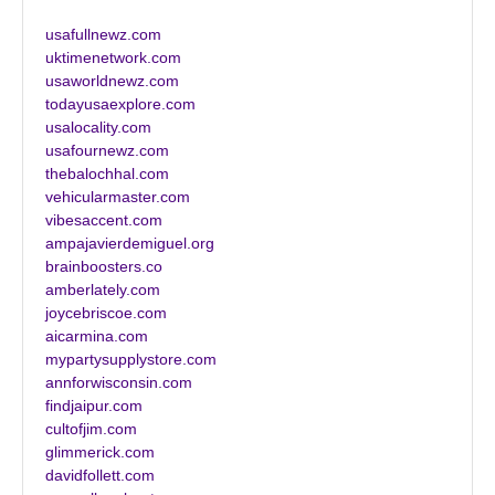
usafullnewz.com
uktimenetwork.com
usaworldnewz.com
todayusaexplore.com
usalocality.com
usafournewz.com
thebalochhal.com
vehicularmaster.com
vibesaccent.com
ampajavierdemiguel.org
brainboosters.co
amberlately.com
joycebriscoe.com
aicarmina.com
mypartysupplystore.com
annforwisconsin.com
findjaipur.com
cultofjim.com
glimmerick.com
davidfollett.com