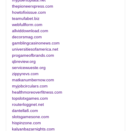
mypuertoplata.net
thepioneerxpress.com
howtofixissue.com
teamufabet.biz
webfullform.com
allviddownload.com
decorsmag.com
gamblingcasinonews.com
universitiesofamerica.net
progameofbrands.com
qbreview.org
servicewueste.org
zippyrevs.com
matkanumbernow.com
myjobcirculars.com
healthmoreoverfitness.com
topslotxgames.com
routerloggnet.net
dantella6.com
slotsgamesone.com
hispinzone.com
kalyanbazarnights.com