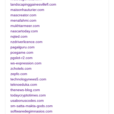
landscapinggainesvillefl.com
maisonhauturier.com
mascreator.com
menafahmi.com
mukhtarmeer.com
nascartoday.com
nqted.com
nzdriverlicence.com
pagalguru.com
pcegame.com
pgslot-r2.com
ws-expression.com
zchotels.com
zepfo.com
technologynews5.com
teknoeduka.com
thenews-blog.com
todaycryptotimes.com
usabonuscodes.com
sm-satta-makta-gods.com
softwaredegimnasios.com