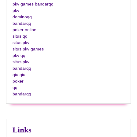
pkv games bandarqq
pkv
dominoqq
bandarqq
poker online
situs qq
situs pkv
situs pkv games
pkv qq
situs pkv
bandarqq
qiu qiu
poker
qq
bandarqq
Links