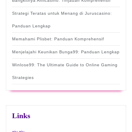
Bangkitnya Ahlicasino: Tinjauan Komprehensif
Strategi Teratas untuk Menang di Juruscasino:
Panduan Lengkap
Memahami Plisbet: Panduan Komprehensif
Menjelajahi Keunikan Bunga99: Panduan Lengkap
Winlose99: The Ultimate Guide to Online Gaming
Strategies
Links
qiu qiu