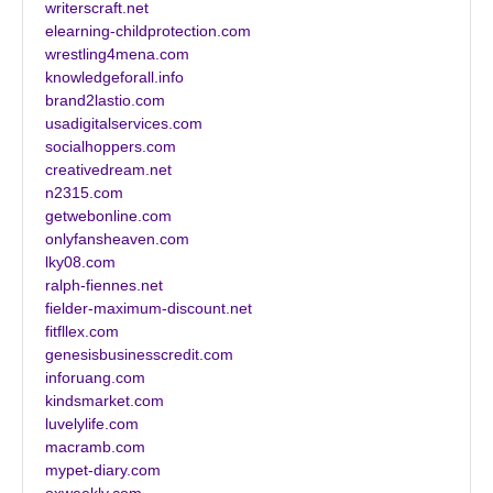
writerscraft.net
elearning-childprotection.com
wrestling4mena.com
knowledgeforall.info
brand2lastio.com
usadigitalservices.com
socialhoppers.com
creativedream.net
n2315.com
getwebonline.com
onlyfansheaven.com
lky08.com
ralph-fiennes.net
fielder-maximum-discount.net
fitfllex.com
genesisbusinesscredit.com
inforuang.com
kindsmarket.com
luvelylife.com
macramb.com
mypet-diary.com