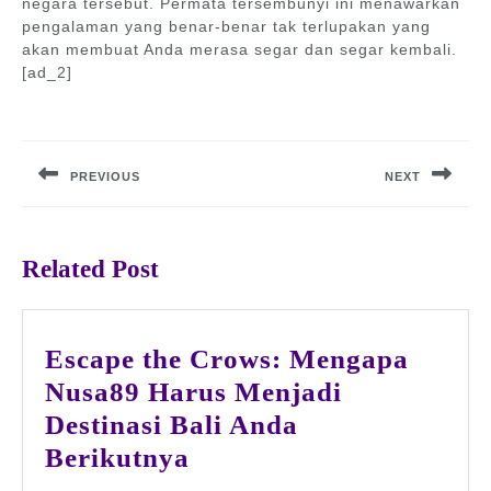
negara tersebut. Permata tersembunyi ini menawarkan
pengalaman yang benar-benar tak terlupakan yang
akan membuat Anda merasa segar dan segar kembali.
[ad_2]
Post
navigation
PREVIOUS
NEXT
Previous
Next
post:
post:
Related Post
Escape the Crows: Mengapa
Nusa89 Harus Menjadi
Destinasi Bali Anda
Escape
Berikutnya
the