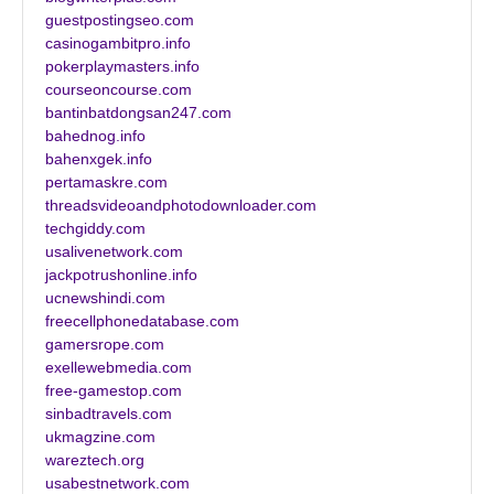
guestpostingseo.com
casinogambitpro.info
pokerplaymasters.info
courseoncourse.com
bantinbatdongsan247.com
bahednog.info
bahenxgek.info
pertamaskre.com
threadsvideoandphotodownloader.com
techgiddy.com
usalivenetwork.com
jackpotrushonline.info
ucnewshindi.com
freecellphonedatabase.com
gamersrope.com
exellewebmedia.com
free-gamestop.com
sinbadtravels.com
ukmagzine.com
wareztech.org
usabestnetwork.com