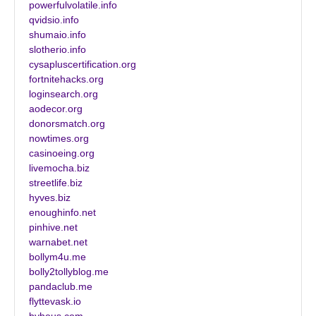
powerfulvolatile.info
qvidsio.info
shumaio.info
slotherio.info
cysapluscertification.org
fortnitehacks.org
loginsearch.org
aodecor.org
donorsmatch.org
nowtimes.org
casinoeing.org
livemocha.biz
streetlife.biz
hyves.biz
enoughinfo.net
pinhive.net
warnabet.net
bollym4u.me
bolly2tollyblog.me
pandaclub.me
flyttevask.io