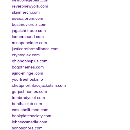
newcollegebeat.com
reverbnewyork.com
skinmerch.com
usvisaforum.com
bestmovierulz.com
jagalchi-trade.com
loopersound.com
minapenelope.com
justicereformalliance.com
cryptoglax.com
ohiohobbyplus.com
bogothemes.com
ajino-mingei.com
yourfreehost.info
cheapnorthfacejacketsm.com
gurjoshhomes.com
tombradydiet.com
bonthaiclub.com
casusbelli-mod.com
bookplatesociety.com
lebnewsmedia.com
sonosonora.com