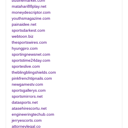
businemarket.com
matahari88play.net
moneydescriptor.com
youthsmagazine.com
painaidee.net
sportsdarkest.com
webtoon.biz
thesportswires.com
hyungpro.com
sportingnewsnet.com
sportstime24day.com
sporteslive.com
theblingblingshields.com
pinkfrenchtipnails.com
newgamestv.com
sportsgallerys.com
sportsmirrors.net
datasports.net
atasehirescortu.net
engineeringtechub.com
jerryescorts.com
attorneylegal.co