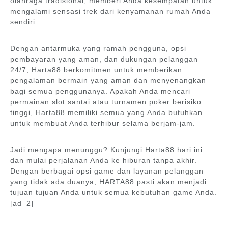
olahraga tradisional, memberi Anda kesempatan untuk
mengalami sensasi trek dari kenyamanan rumah Anda
sendiri.
Dengan antarmuka yang ramah pengguna, opsi
pembayaran yang aman, dan dukungan pelanggan
24/7, Harta88 berkomitmen untuk memberikan
pengalaman bermain yang aman dan menyenangkan
bagi semua penggunanya. Apakah Anda mencari
permainan slot santai atau turnamen poker berisiko
tinggi, Harta88 memiliki semua yang Anda butuhkan
untuk membuat Anda terhibur selama berjam-jam.
Jadi mengapa menunggu? Kunjungi Harta88 hari ini
dan mulai perjalanan Anda ke hiburan tanpa akhir.
Dengan berbagai opsi game dan layanan pelanggan
yang tidak ada duanya, HARTA88 pasti akan menjadi
tujuan tujuan Anda untuk semua kebutuhan game Anda.
[ad_2]
Post