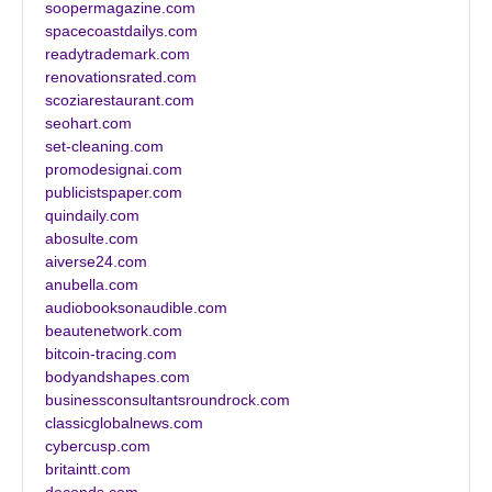
soopermagazine.com
spacecoastdailys.com
readytrademark.com
renovationsrated.com
scoziarestaurant.com
seohart.com
set-cleaning.com
promodesignai.com
publicistspaper.com
quindaily.com
abosulte.com
aiverse24.com
anubella.com
audiobooksonaudible.com
beautenetwork.com
bitcoin-tracing.com
bodyandshapes.com
businessconsultantsroundrock.com
classicglobalnews.com
cybercusp.com
britaintt.com