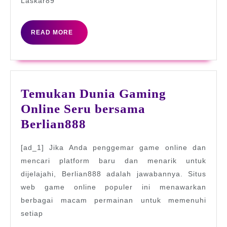
Berpeng
Laskar89
di
Indones
READ
READ MORE
MORE
Temukan Dunia Gaming
Online Seru bersama
Temukan
Berlian888
Dunia
[ad_1] Jika Anda penggemar game online dan
Gaming
mencari platform baru dan menarik untuk
Online
dijelajahi, Berlian888 adalah jawabannya. Situs
Seru
web game online populer ini menawarkan
bersama
berbagai macam permainan untuk memenuhi
Berlian888
setiap