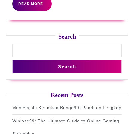
Di
READ
READ MORE
MORE
Dalam
Kepribadian
Online
Search
yang
Populer
Search
Recent Posts
Menjelajahi Keunikan Bunga99: Panduan Lengkap
Winlose99: The Ultimate Guide to Online Gaming
Strategies