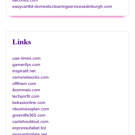
deconds.com
easycartltd-domesticcleaningservicesedinburgh.com
Links
uae-times.com
gamerifys.com
inspiratif.net
vsmsnetworks.com
offthem.com
ibommatv.com
techporfit.com
bekasionline.com
nbusinessplan.com
greenlife360.com
cantshoutitout.com
expressufabet.biz
mypuertoplata.net