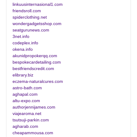
linkuusinternasional1.com
friendsroll.com
spiderclothing.net
wondergadgetsshop.com
seatgurunews.com
3net.info
codeplex.info
okena.info
akunidpropokerqq.com
bespokecardetailing.com
bestfriendscredit.com
elibrary.biz
eczema-naturalcures.com
astro-bath.com
aghapal.com
altu-expo.com
authorjennijames.com
viajearoma.net
tsutsuji-parkin.com
agharab.com
cheapammousa.com