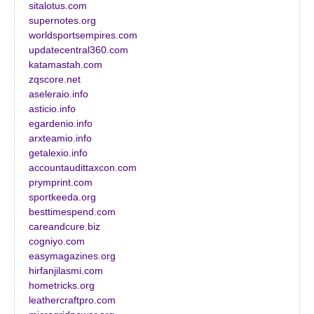
sitalotus.com
supernotes.org
worldsportsempires.com
updatecentral360.com
katamastah.com
zqscore.net
aseleraio.info
asticio.info
egardenio.info
arxteamio.info
getalexio.info
accountaudittaxcon.com
prymprint.com
sportkeeda.org
besttimespend.com
careandcure.biz
cogniyo.com
easymagazines.org
hirfanjilasmi.com
hometricks.org
leathercraftpro.com