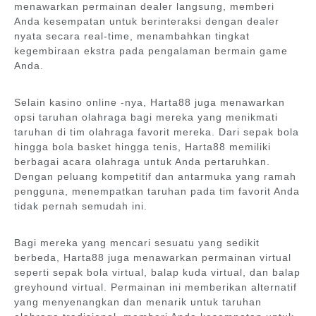
menawarkan permainan dealer langsung, memberi
Anda kesempatan untuk berinteraksi dengan dealer
nyata secara real-time, menambahkan tingkat
kegembiraan ekstra pada pengalaman bermain game
Anda.
Selain kasino online -nya, Harta88 juga menawarkan
opsi taruhan olahraga bagi mereka yang menikmati
taruhan di tim olahraga favorit mereka. Dari sepak bola
hingga bola basket hingga tenis, Harta88 memiliki
berbagai acara olahraga untuk Anda pertaruhkan.
Dengan peluang kompetitif dan antarmuka yang ramah
pengguna, menempatkan taruhan pada tim favorit Anda
tidak pernah semudah ini.
Bagi mereka yang mencari sesuatu yang sedikit
berbeda, Harta88 juga menawarkan permainan virtual
seperti sepak bola virtual, balap kuda virtual, dan balap
greyhound virtual. Permainan ini memberikan alternatif
yang menyenangkan dan menarik untuk taruhan