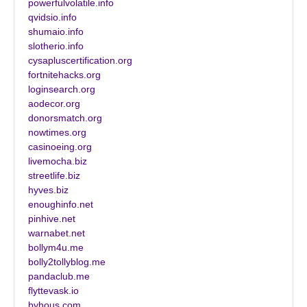
powerfulvolatile.info
qvidsio.info
shumaio.info
slotherio.info
cysapluscertification.org
fortnitehacks.org
loginsearch.org
aodecor.org
donorsmatch.org
nowtimes.org
casinoeing.org
livemocha.biz
streetlife.biz
hyves.biz
enoughinfo.net
pinhive.net
warnabet.net
bollym4u.me
bolly2tollyblog.me
pandaclub.me
flyttevask.io
byhous.com