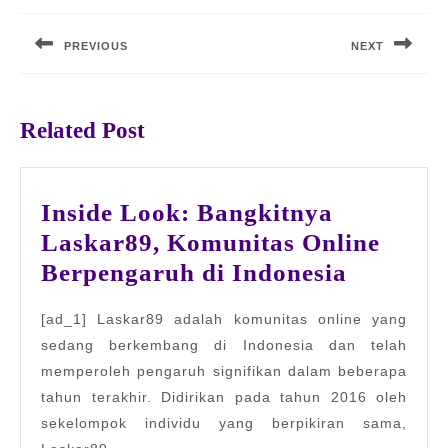
navigation
PREVIOUS
NEXT
Previous
Next
post:
post:
Related Post
Inside Look: Bangkitnya
Laskar89, Komunitas Online
Inside
Berpengaruh di Indonesia
Look:
[ad_1] Laskar89 adalah komunitas online yang
Bangkit
sedang berkembang di Indonesia dan telah
Laskar8
memperoleh pengaruh signifikan dalam beberapa
Komunit
tahun terakhir. Didirikan pada tahun 2016 oleh
Online
sekelompok individu yang berpikiran sama,