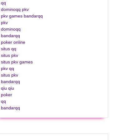
qq
dominoqq pkv
pkv games bandarqq
pkv
dominoqq
bandarqq
poker online
situs qq
situs pkv
situs pkv games
pkv qq
situs pkv
bandarqq
qiu qiu
poker
qq
bandarqq