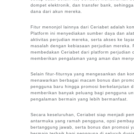
dompet elektronik, dan transfer bank, sehin
dana dari akun mereka.
Fitur menonjol lainnya dari Ceriabet adalah k
Platform ini menyediakan sumber daya dan al
aktivitas perjudian mereka, serta akses ke l
masalah dengan kebiasaan perjudian mereka. 
membedakan Ceriabet dari platform perjudian 
memberikan pengalaman yang aman dan meny
Selain fitur-fiturnya yang mengesankan dan ko
menawarkan berbagai macam bonus dan promos
pengguna baru hingga promosi berkelanjutan da
memberikan banyak peluang bagi pengguna un
pengalaman bermain yang lebih bermanfaat.
Secara keseluruhan, Ceriabet siap menjadi pem
antarmuka yang ramah pengguna, opsi pembay
bertanggung jawab, serta bonus dan promosi 
bermain terbaik bagi pengguna di seluruh dun