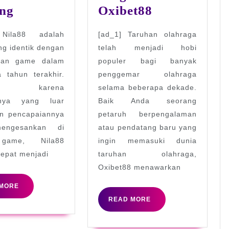
Di
Panduan
ng
Oxibet88
Dalam
Utama
 Nila88 adalah
[ad_1] Taruhan olahraga
Dunia
untuk
g identik dengan
telah menjadi hobi
Nila88:
Taruhan
san game dalam
populer bagi banyak
Bagaimana
Olahraga
 tahun terakhir.
penggemar olahraga
Dia
dengan
nal karena
selama beberapa dekade.
Menjadi
Oxibet88
nnya yang luar
Baik Anda seorang
an pencapaiannya
petaruh berpengalaman
Sensasi
engesankan di
atau pendatang baru yang
Gaming
game, Nila88
ingin memasuki dunia
epat menjadi
taruhan olahraga,
Oxibet88 menawarkan
READ
MORE
MORE
READ
READ MORE
MORE