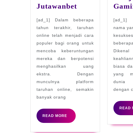
Temui
Jutawanbet
Gami
Platform
[ad_1] Dalam beberapa
[ad_1]
Taruhan
tahun terakhir, taruhan
nama yan
Online
online telah menjadi cara
kesukse
Membuat
populer bagi orang untuk
beberapa
Jutawan:
mencoba keberuntungan
Dike
Jutawanbet
mereka dan berpotensi
keahlia
menghasilkan uang
biasa d
ekstra. Dengan
yang m
munculnya platform
dunia 
taruhan online, semakin
dengan c
banyak orang
READ 
READ
READ MORE
MORE