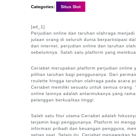
2025
Categories:
Situs Slot
[ad_1]
Perjudian online dan taruhan olahraga menjad
jutaan orang di seluruh dunia berpartisipasi da
dan internet, perjudian online dan taruhan ol
sebelumnya. Salah satu platform yang membuat 
Ceriabet merupakan platform perjudian onlin
pilihan taruhan bagi penggunanya. Dari permain
roulette hingga taruhan olahraga pada acara po
Ceriabet memiliki sesuatu untuk semua orang.
online lainnya adalah antarmukanya yang ram
pelanggan berkualitas tinggi.
Salah satu fitur utama Ceriabet adalah fokus
terjamin bagi penggunanya. Platform ini mengg
informasi pribadi dan keuangan pengguna, me
setiap saat. Selain itu, Ceriabet menawarkan b