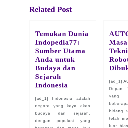
Related Post
Temukan Dunia
AUT
Indopedia77:
Masa
Sumber Utama
Tekn
Anda untuk
Robot
Budaya dan
Dibu
Sejarah
[ad_1] 
Temukan
Indonesia
Depan T
Dunia
yang 
[ad_1] Indonesia adalah
Indopedia77:
beberapa
negara yang kaya akan
Sumber
bidang r
budaya dan sejarah,
Utama
telah m
dengan populasi yang
luar bia
Anda
beragam dan masa lalu