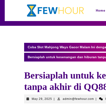
Skip
to
Home
content
Coba Slot Mahjong Ways Gacor Malam Ini denga
Bersiaplah untuk kesenangan dan hiburan tanpa
Bersiaplah untuk k
tanpa akhir di QQ8
May
admin@
May 29, 2025
|
admin@fewhour.com
|
29,