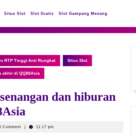
Situs Slot
Slot Gratis
Slot Gampang Menang
n RTP Tinggi Anti Rungkat
Situs Slot
 akhir di QQ88Asia
esenangan dan hiburan
8Asia
fewhour.com
0 Comment
|
11:17 pm