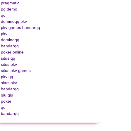
pragmatic
pg demo
qq
dominoqq pkv
pkv games bandarqq
pkv
dominoqq
bandarqq
poker online
situs qq
situs pkv
situs pkv games
pkv qq
situs pkv
bandarqq
qiu qiu
poker
qq
bandarqq