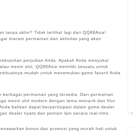
 tanpa akhir? Tidak terlihat lagi dari QQ88Asia!
bagai macam permainan dan aktivitas yang akan
kebutuhan perjudian Anda. Apakah Anda menyukai
atau mesin slot, QQ88Asia memiliki sesuatu untuk
 membuatnya mudah untuk menemukan game favorit Anda
h berbagai permainan yang tersedia. Dari permainan
ingga mesin slot modern dengan tema menarik dan fitur
 Anda bahkan dapat berpartisipasi dalam game dealer
gan dealer nyata dan pemain lain secara real-time.
 menawarkan bonus dan promosi yang murah hati untuk