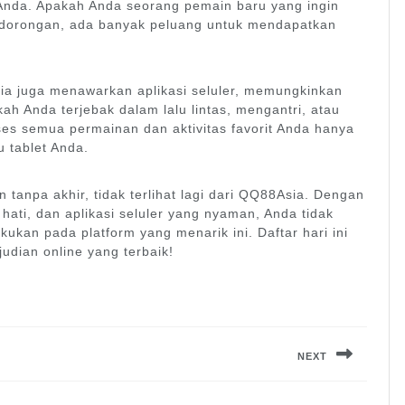
da. Apakah Anda seorang pemain baru yang ingin
 dorongan, ada banyak peluang untuk mendapatkan
sia juga menawarkan aplikasi seluler, memungkinkan
h Anda terjebak dalam lalu lintas, mengantri, atau
es semua permainan dan aktivitas favorit Anda hanya
 tablet Anda.
 tanpa akhir, tidak terlihat lagi dari QQ88Asia. Dengan
hati, dan aplikasi seluler yang nyaman, Anda tidak
kukan pada platform yang menarik ini. Daftar hari ini
udian online yang terbaik!
NEXT
Next
post: