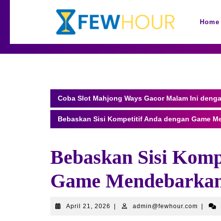
Skip
to
Home
content
Coba Slot Mahjong Ways Gacor Malam Ini denga
Bebaskan Sisi Kompetitif Anda dengan Game 
Bebaskan Sisi Komp
Game Mendebarka
April
admin@
April 21, 2026
|
admin@fewhour.com
|
21,