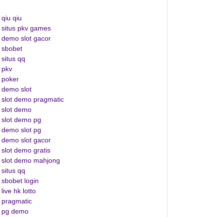
qiu qiu
situs pkv games
demo slot gacor
sbobet
situs qq
pkv
poker
demo slot
slot demo pragmatic
slot demo
slot demo pg
demo slot pg
demo slot gacor
slot demo gratis
slot demo mahjong
situs qq
sbobet login
live hk lotto
pragmatic
pg demo