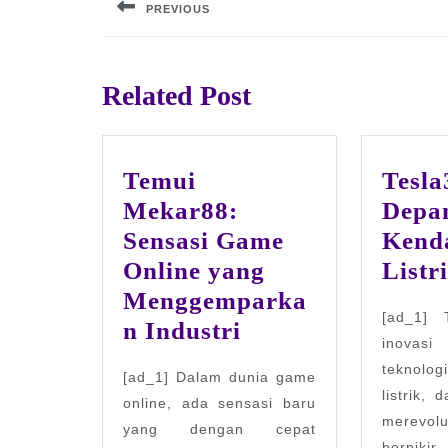
PREVIOUS
Previous
post:
Related Post
Temui
Tesla
Mekar88:
Depa
Sensasi Game
Kend
Online yang
Listr
Menggemparka
[ad_1] 
Temui
n Industri
inovasi
Mekar88:
teknol
[ad_1] Dalam dunia game
Sensasi
listrik, 
online, ada sensasi baru
Game
merevo
yang dengan cepat
berpi