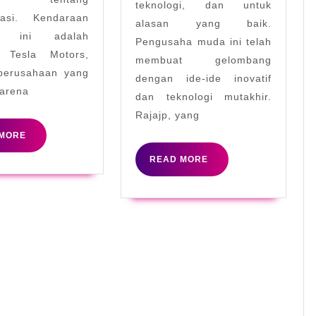
Membuat
teknologi, dan untuk
rtasi. Kendaraan
Gelombang
alasan yang baik.
ir ini adalah
di
Pengusaha muda ini telah
 Tesla Motors,
membuat gelombang
Industri
perusahaan yang
dengan ide-ide inovatif
Teknologi
karena
dan teknologi mutakhir.
Rajajp, yang
READ
MORE
MORE
READ
READ MORE
MORE