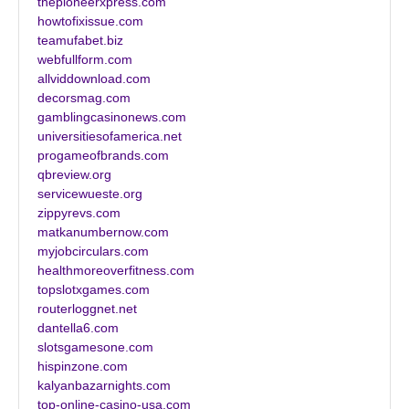
thepioneerxpress.com
howtofixissue.com
teamufabet.biz
webfullform.com
allviddownload.com
decorsmag.com
gamblingcasinonews.com
universitiesofamerica.net
progameofbrands.com
qbreview.org
servicewueste.org
zippyrevs.com
matkanumbernow.com
myjobcirculars.com
healthmoreoverfitness.com
topslotxgames.com
routerloggnet.net
dantella6.com
slotsgamesone.com
hispinzone.com
kalyanbazarnights.com
top-online-casino-usa.com