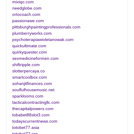
mixiqo.com
needglobe.com
ortocoach.com
passionawe.com
pittsburghpaintingprofessionals.com
plumberryworks.com
psychoterapiawioletanowak.com
quickultimate.com
quirkyquester.com
sexmedicineformen.com
shiftripple.com
slotterpercaya.co
smartcoolbox.com
sohanjitfinances.com
soulfulhousemusic.net
sparklooms.com
tacticalcontractingllc.com
thecapitalpowers.com
tobabet88slot3.com
todayscurrentnews.com
totobet77.asia
totobet77.org