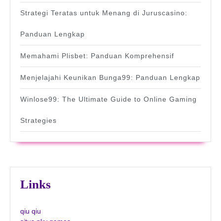
Strategi Teratas untuk Menang di Juruscasino:
Panduan Lengkap
Memahami Plisbet: Panduan Komprehensif
Menjelajahi Keunikan Bunga99: Panduan Lengkap
Winlose99: The Ultimate Guide to Online Gaming
Strategies
Links
qiu qiu