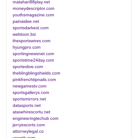
matahari88play.net
moneydescriptor.com
youthsmagazine.com
painaidee.net
sportsdarkest.com
webtoon.biz
thesportswires.com
hyungpro.com
sportingnewsnet.com
sportstime24day.com
sporteslive.com
theblingblingshields.com
pinkfrenchtipnails.com
newgamestv.com
sportsgallerys.com
sportsmirrors.net
datasports.net
atasehirescortu.net
engineeringtechub.com
jerryescorts.com
attorneylegal.co
voomb.com