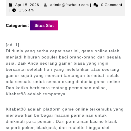
April
admin@fewhour.com
April 5, 2026
|
admin@fewhour.com
|
0 Comment
5,
|
1:55 am
2026
Categories:
Situs Slot
[ad_1]
Di dunia yang serba cepat saat ini, game online telah
menjadi hiburan populer bagi orang-orang dari segala
usia. Baik Anda seorang gamer biasa yang ingin
bersantai setelah hari yang melelahkan atau seorang
gamer sejati yang mencari tantangan terhebat, selalu
ada sesuatu untuk semua orang di dunia game online.
Dan ketika berbicara tentang permainan online,
Kitabet88 adalah tempatnya.
Kitabet88 adalah platform game online terkemuka yang
menawarkan berbagai macam permainan untuk
dinikmati para pemain. Dari permainan kasino klasik
seperti poker, blackjack, dan roulette hingga slot