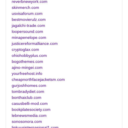
reverbnewyork.com
skinmerch.com
usvisaforum.com
bestmovierulz.com
jagalchi-trade.com
loopersound.com
minapenelope.com
justicereformalliance.com
cryptoglax.com
ohiohobbyplus.com
bogothemes.com
ajino-mingei.com
yourfreehost.info
cheapnorthfacejacketsm.com
gurjoshhomes.com
tombradydiet.com
bonthaiclub.com
casusbelli-mod.com
bookplatesociety.com
lebnewsmedia.com
sonosonora.com
linkuusinternasional1.com