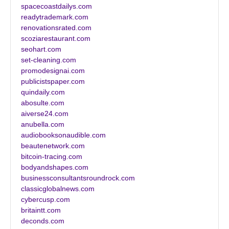
spacecoastdailys.com
readytrademark.com
renovationsrated.com
scoziarestaurant.com
seohart.com
set-cleaning.com
promodesignai.com
publicistspaper.com
quindaily.com
abosulte.com
aiverse24.com
anubella.com
audiobooksonaudible.com
beautenetwork.com
bitcoin-tracing.com
bodyandshapes.com
businessconsultantsroundrock.com
classicglobalnews.com
cybercusp.com
britaintt.com
deconds.com