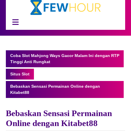
Skip
to
content
Open
Button
Coba Slot Mahjong Ways Gacor Malam Ini dengan RTP
Tinggi Anti Rungkat
Situs Slot
Bebaskan Sensasi Permainan Online dengan
Kitabet88
Bebaskan Sensasi Permainan
Online dengan Kitabet88