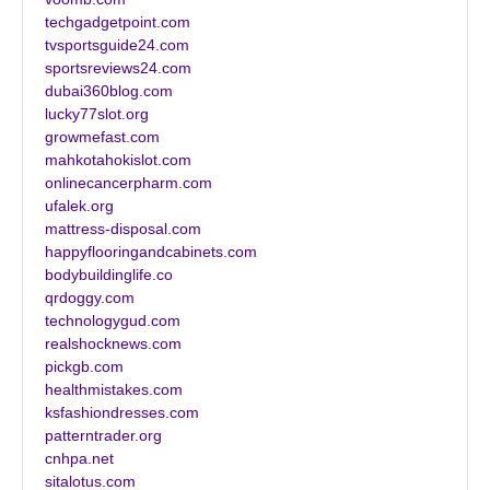
techgadgetpoint.com
tvsportsguide24.com
sportsreviews24.com
dubai360blog.com
lucky77slot.org
growmefast.com
mahkotahokislot.com
onlinecancerpharm.com
ufalek.org
mattress-disposal.com
happyflooringandcabinets.com
bodybuildinglife.co
qrdoggy.com
technologygud.com
realshocknews.com
pickgb.com
healthmistakes.com
ksfashiondresses.com
patterntrader.org
cnhpa.net
sitalotus.com