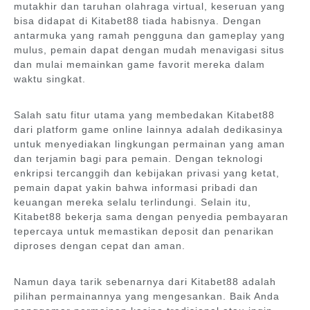
mutakhir dan taruhan olahraga virtual, keseruan yang
bisa didapat di Kitabet88 tiada habisnya. Dengan
antarmuka yang ramah pengguna dan gameplay yang
mulus, pemain dapat dengan mudah menavigasi situs
dan mulai memainkan game favorit mereka dalam
waktu singkat.
Salah satu fitur utama yang membedakan Kitabet88
dari platform game online lainnya adalah dedikasinya
untuk menyediakan lingkungan permainan yang aman
dan terjamin bagi para pemain. Dengan teknologi
enkripsi tercanggih dan kebijakan privasi yang ketat,
pemain dapat yakin bahwa informasi pribadi dan
keuangan mereka selalu terlindungi. Selain itu,
Kitabet88 bekerja sama dengan penyedia pembayaran
tepercaya untuk memastikan deposit dan penarikan
diproses dengan cepat dan aman.
Namun daya tarik sebenarnya dari Kitabet88 adalah
pilihan permainannya yang mengesankan. Baik Anda