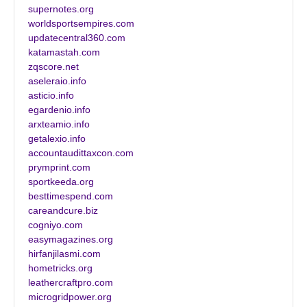
supernotes.org
worldsportsempires.com
updatecentral360.com
katamastah.com
zqscore.net
aseleraio.info
asticio.info
egardenio.info
arxteamio.info
getalexio.info
accountaudittaxcon.com
prymprint.com
sportkeeda.org
besttimespend.com
careandcure.biz
cogniyo.com
easymagazines.org
hirfanjilasmi.com
hometricks.org
leathercraftpro.com
microgridpower.org