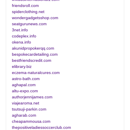
friendsroll.com
spiderclothing.net
wondergadgetsshop.com
seatgurunews.com
3net.info
codeplex.info
okena.info
akunidpropokerqq.com
bespokecardetailing.com
bestfriendscredit.com
elibrary.biz
eczema-naturalcures.com
astro-bath.com
aghapal.com
altu-expo.com
authorjennijames.com
viajearoma.net
tsutsuji-parkin.com
agharab.com
cheapammousa.com
thepositiveladiessoccerclub.com