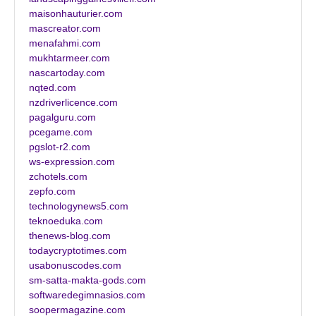
maisonhauturier.com
mascreator.com
menafahmi.com
mukhtarmeer.com
nascartoday.com
nqted.com
nzdriverlicence.com
pagalguru.com
pcegame.com
pgslot-r2.com
ws-expression.com
zchotels.com
zepfo.com
technologynews5.com
teknoeduka.com
thenews-blog.com
todaycryptotimes.com
usabonuscodes.com
sm-satta-makta-gods.com
softwaredegimnasios.com
soopermagazine.com