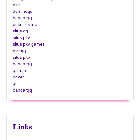
pkv
dominoqq
bandarqq
poker online
situs qq
situs pkv
situs pkv games
pkv qq
situs pkv
bandarqq
qiu qiu
poker
qq
bandarqq
Links