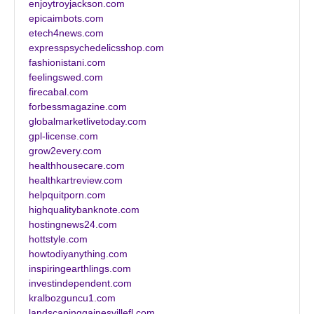
enjoytroyjackson.com
epicaimbots.com
etech4news.com
expresspsychedelicsshop.com
fashionistani.com
feelingswed.com
firecabal.com
forbessmagazine.com
globalmarketlivetoday.com
gpl-license.com
grow2every.com
healthhousecare.com
healthkartreview.com
helpquitporn.com
highqualitybanknote.com
hostingnews24.com
hottstyle.com
howtodiyanything.com
inspiringearthlings.com
investindependent.com
kralbozguncu1.com
landscapinggainesvillefl.com