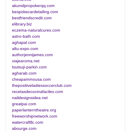
akunidpropokerqq.com
bespokecardetailing.com
bestfriendscredit.com
elibrary.biz
eczema-naturalcures.com
astro-bath.com
aghapal.com
altu-expo.com
authorjennijames.com
viajearoma.net
tsutsuji-parkin.com
agharab.com
cheapammousa.com
thepositiveladiessoccerclub.com
recetasdecocinafaciles.com
naildesignsidea.net
greatpai.com
paperlanterntheatre.org
freeworshipnetwork.com
watercraftllc.com
abourge.com