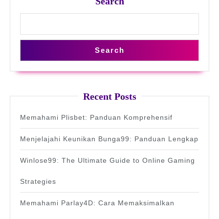
Search
Search
Recent Posts
Memahami Plisbet: Panduan Komprehensif
Menjelajahi Keunikan Bunga99: Panduan Lengkap
Winlose99: The Ultimate Guide to Online Gaming
Strategies
Memahami Parlay4D: Cara Memaksimalkan