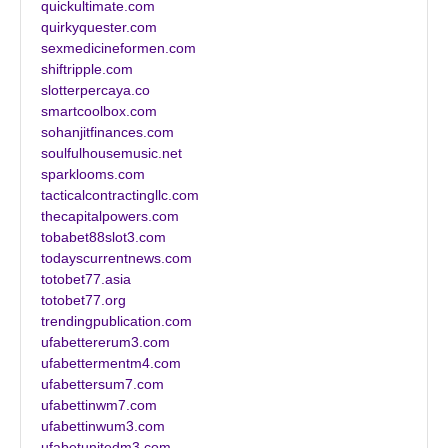
quickultimate.com
quirkyquester.com
sexmedicineformen.com
shiftripple.com
slotterpercaya.co
smartcoolbox.com
sohanjitfinances.com
soulfulhousemusic.net
sparklooms.com
tacticalcontractingllc.com
thecapitalpowers.com
tobabet88slot3.com
todayscurrentnews.com
totobet77.asia
totobet77.org
trendingpublication.com
ufabettererum3.com
ufabettermentm4.com
ufabettersum7.com
ufabettinwm7.com
ufabettinwum3.com
ufabetunitedm3.com