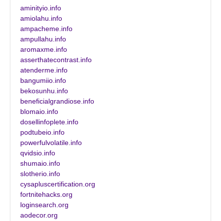
aminityio.info
amiolahu.info
ampacheme.info
ampullahu.info
aromaxme.info
asserthatecontrast.info
atenderme.info
bangumiio.info
bekosunhu.info
beneficialgrandiose.info
blomaio.info
dosellinfoplete.info
podtubeio.info
powerfulvolatile.info
qvidsio.info
shumaio.info
slotherio.info
cysapluscertification.org
fortnitehacks.org
loginsearch.org
aodecor.org