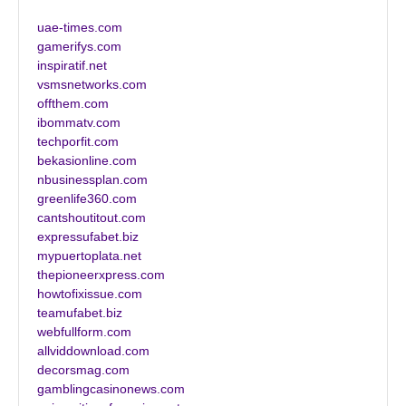
uae-times.com
gamerifys.com
inspiratif.net
vsmsnetworks.com
offthem.com
ibommatv.com
techporfit.com
bekasionline.com
nbusinessplan.com
greenlife360.com
cantshoutitout.com
expressufabet.biz
mypuertoplata.net
thepioneerxpress.com
howtofixissue.com
teamufabet.biz
webfullform.com
allviddownload.com
decorsmag.com
gamblingcasinonews.com