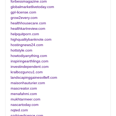
forbessmagazine.com
globalmarketlivetoday.com
gpl-license.com
grow2every.com
healthhousecare.com
healthkartreview.com
helpquitporn.com
highqualitybanknote.com
hostingnews24.com
hottstyle.com
howtodiyanything.com
inspiringearthlings.com
investindependent.com
kralbozguncu1.com
landscapinggainesvillefl.com
maisonhauturier.com
mascreator.com
menafahmi.com
mukhtarmeer.com
nascartoday.com
nqted.com
nzdriverlicence.com