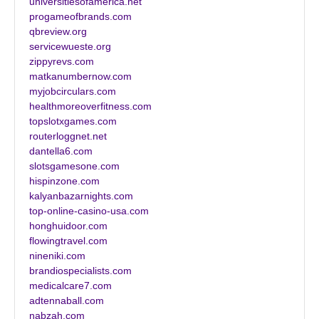
universitiesofamerica.net
progameofbrands.com
qbreview.org
servicewueste.org
zippyrevs.com
matkanumbernow.com
myjobcirculars.com
healthmoreoverfitness.com
topslotxgames.com
routerloggnet.net
dantella6.com
slotsgamesone.com
hispinzone.com
kalyanbazarnights.com
top-online-casino-usa.com
honghuidoor.com
flowingtravel.com
nineniki.com
brandiospecialists.com
medicalcare7.com
adtennaball.com
nabzah.com