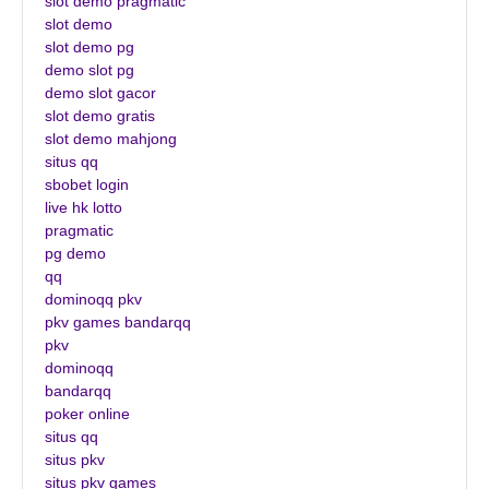
slot demo pragmatic
slot demo
slot demo pg
demo slot pg
demo slot gacor
slot demo gratis
slot demo mahjong
situs qq
sbobet login
live hk lotto
pragmatic
pg demo
qq
dominoqq pkv
pkv games bandarqq
pkv
dominoqq
bandarqq
poker online
situs qq
situs pkv
situs pkv games