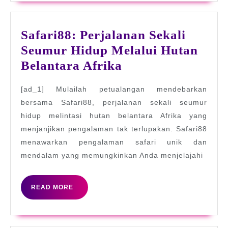
Safari88: Perjalanan Sekali
Seumur Hidup Melalui Hutan
Safari88:
Belantara Afrika
Perjalanan
[ad_1] Mulailah petualangan mendebarkan
Sekali
bersama Safari88, perjalanan sekali seumur
Seumur
hidup melintasi hutan belantara Afrika yang
Hidup
menjanjikan pengalaman tak terlupakan. Safari88
Melalui
menawarkan pengalaman safari unik dan
Hutan
mendalam yang memungkinkan Anda menjelajahi
Belantara
Afrika
READ
READ MORE
MORE