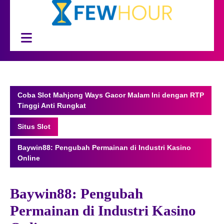
Skip
to
content
Open
Button
Coba Slot Mahjong Ways Gacor Malam Ini dengan RTP
Tinggi Anti Rungkat
Situs Slot
Baywin88: Pengubah Permainan di Industri Kasino
Online
Baywin88: Pengubah
Permainan di Industri Kasino