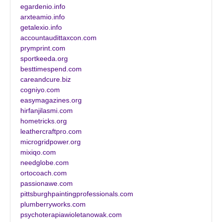
egardenio.info
arxteamio.info
getalexio.info
accountaudittaxcon.com
prymprint.com
sportkeeda.org
besttimespend.com
careandcure.biz
cogniyo.com
easymagazines.org
hirfanjilasmi.com
hometricks.org
leathercraftpro.com
microgridpower.org
mixiqo.com
needglobe.com
ortocoach.com
passionawe.com
pittsburghpaintingprofessionals.com
plumberryworks.com
psychoterapiawioletanowak.com