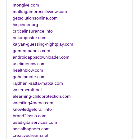
mongive.com
matkagameresultsview.com
getsolutionsonline.com
hispinner.org
criticalinsurance.info
nokariposter.com
kalyan-guessing-nightplay.com
gameofpanels.com
androidappsdownloader.com
usetimenow.com
healthblow.com
gohelpmate.com
rajdhani-satta-matka.com
writerscraft.net
elearning-childprotection.com
wrestling4mena.com
knowledgeforall.info
brand2lastio.com
usadigitalservices.com
socialhoppers.com
creativedream.net