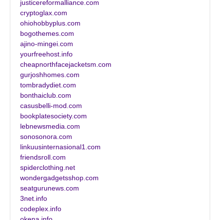
justicereformalliance.com
cryptoglax.com
ohiohobbyplus.com
bogothemes.com
ajino-mingei.com
yourfreehost.info
cheapnorthfacejacketsm.com
gurjoshhomes.com
tombradydiet.com
bonthaiclub.com
casusbelli-mod.com
bookplatesociety.com
lebnewsmedia.com
sonosonora.com
linkuusinternasional1.com
friendsroll.com
spiderclothing.net
wondergadgetsshop.com
seatgurunews.com
3net.info
codeplex.info
okena.info