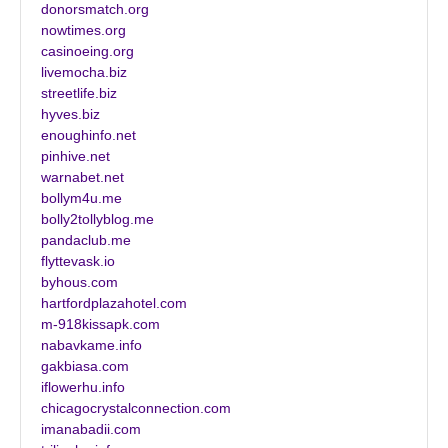
donorsmatch.org
nowtimes.org
casinoeing.org
livemocha.biz
streetlife.biz
hyves.biz
enoughinfo.net
pinhive.net
warnabet.net
bollym4u.me
bolly2tollyblog.me
pandaclub.me
flyttevask.io
byhous.com
hartfordplazahotel.com
m-918kissapk.com
nabavkame.info
gakbiasa.com
iflowerhu.info
chicagocrystalconnection.com
imanabadii.com