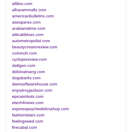
afiliixs.com
alharammallz.com
americanbulletins.com
asespares.com
arabianstime.com
atticabblues.com
autometropolist.com
beautycreamreview.com
coinmoh.com
cyclopsreview.com
dattgen.com
didoivatnang.com
dogsbarks.com
dwmsoftwarehouse.com
enjoytroyjackson.com
epicaimbots.com
etech4news.com
expresspsychedelicsshop.com
fashionistani.com
feelingswed.com
firecabal.com