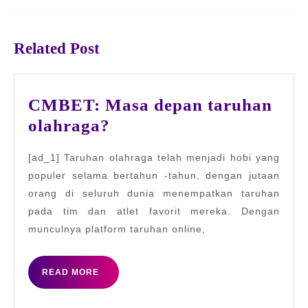
Previous
Next
post:
post:
Related Post
CMBET: Masa depan taruhan
CMBET:
olahraga?
Masa
[ad_1] Taruhan olahraga telah menjadi hobi yang
depan
populer selama bertahun -tahun, dengan jutaan
taruhan
orang di seluruh dunia menempatkan taruhan
olahraga?
pada tim dan atlet favorit mereka. Dengan
munculnya platform taruhan online,
READ
READ MORE
MORE