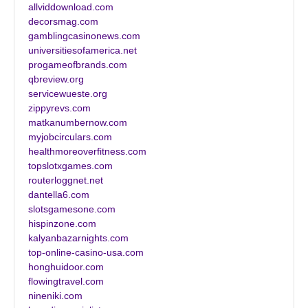
allviddownload.com
decorsmag.com
gamblingcasinonews.com
universitiesofamerica.net
progameofbrands.com
qbreview.org
servicewueste.org
zippyrevs.com
matkanumbernow.com
myjobcirculars.com
healthmoreoverfitness.com
topslotxgames.com
routerloggnet.net
dantella6.com
slotsgamesone.com
hispinzone.com
kalyanbazarnights.com
top-online-casino-usa.com
honghuidoor.com
flowingtravel.com
nineniki.com