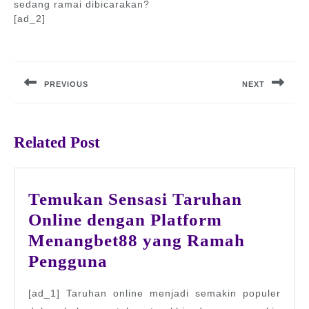
sedang ramai dibicarakan?
[ad_2]
Post
navigation
PREVIOUS
NEXT
Previous
Next
post:
post:
Related Post
Temukan Sensasi Taruhan
Online dengan Platform
Menangbet88 yang Ramah
Temukan
Pengguna
Sensasi
[ad_1] Taruhan online menjadi semakin populer
Taruhan