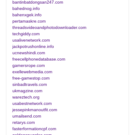
bantinbatdongsan247.com
bahednog.info
bahenxgek.info
pertamaskre.com
threadsvideoandphotodownloader.com
techgiddy.com
usalivenetwork.com
jackpotrushonline.info
ucnewshindi.com
freecellphonedatabase.com
gamersrope.com
exellewebmedia.com
free-gamestop.com
sinbadtravels.com
ukmagzine.com
wareztech.org
usabestnetwork.com
jessepinkmanoutfit.com
umailsend.com
retarys.com
fasterformationcpf.com