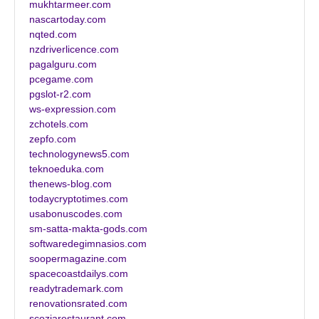
mukhtarmeer.com
nascartoday.com
nqted.com
nzdriverlicence.com
pagalguru.com
pcegame.com
pgslot-r2.com
ws-expression.com
zchotels.com
zepfo.com
technologynews5.com
teknoeduka.com
thenews-blog.com
todaycryptotimes.com
usabonuscodes.com
sm-satta-makta-gods.com
softwaredegimnasios.com
soopermagazine.com
spacecoastdailys.com
readytrademark.com
renovationsrated.com
scoziarestaurant.com