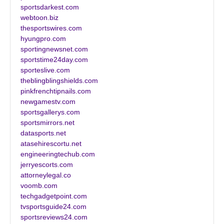
sportsdarkest.com
webtoon.biz
thesportswires.com
hyungpro.com
sportingnewsnet.com
sportstime24day.com
sporteslive.com
theblingblingshields.com
pinkfrenchtipnails.com
newgamestv.com
sportsgallerys.com
sportsmirrors.net
datasports.net
atasehirescortu.net
engineeringtechub.com
jerryescorts.com
attorneylegal.co
voomb.com
techgadgetpoint.com
tvsportsguide24.com
sportsreviews24.com