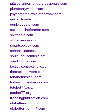
pittsburghpaintingprofessionals.com
plumberryworks.com
psychoterapiawioletanowak.com
quickultimate.com
quirkyquester.com
sexmedicineformen.com
shiftripple.com
slotterpercaya.co
smartcoolbox.com
sohanjitfinances.com
soulfulhousemusic.net
sparklooms.com
tacticalcontractingllc.com
thecapitalpowers.com
tobabet88slot3.com
todayscurrentnews.com
totobet77.asia
totobet77.org
trendingpublication.com
ufabettererum3.com
ufabettermentm4.com