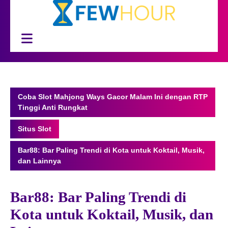
Skip
to
content
Open
Button
Coba Slot Mahjong Ways Gacor Malam Ini dengan RTP
Tinggi Anti Rungkat
Situs Slot
Bar88: Bar Paling Trendi di Kota untuk Koktail, Musik,
dan Lainnya
Bar88: Bar Paling Trendi di
Kota untuk Koktail, Musik, dan