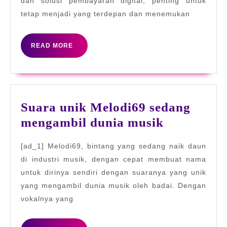
dan solusi pembayaran digital, penting untuk
Transaksi
tetap menjadi yang terdepan dan menemukan
Anda
READ
READ MORE
MORE
Suara unik Melodi69 sedang
Suara
mengambil dunia musik
unik
[ad_1] Melodi69, bintang yang sedang naik daun
Melodi69
di industri musik, dengan cepat membuat nama
sedang
untuk dirinya sendiri dengan suaranya yang unik
mengambi
yang mengambil dunia musik oleh badai. Dengan
dunia
vokalnya yang
musik