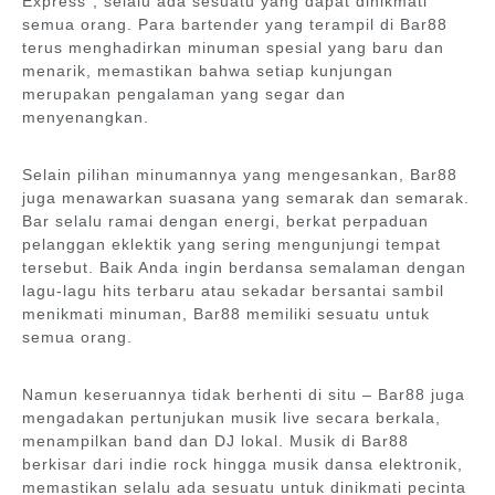
Express”, selalu ada sesuatu yang dapat dinikmati
semua orang. Para bartender yang terampil di Bar88
terus menghadirkan minuman spesial yang baru dan
menarik, memastikan bahwa setiap kunjungan
merupakan pengalaman yang segar dan
menyenangkan.
Selain pilihan minumannya yang mengesankan, Bar88
juga menawarkan suasana yang semarak dan semarak.
Bar selalu ramai dengan energi, berkat perpaduan
pelanggan eklektik yang sering mengunjungi tempat
tersebut. Baik Anda ingin berdansa semalaman dengan
lagu-lagu hits terbaru atau sekadar bersantai sambil
menikmati minuman, Bar88 memiliki sesuatu untuk
semua orang.
Namun keseruannya tidak berhenti di situ – Bar88 juga
mengadakan pertunjukan musik live secara berkala,
menampilkan band dan DJ lokal. Musik di Bar88
berkisar dari indie rock hingga musik dansa elektronik,
memastikan selalu ada sesuatu untuk dinikmati pecinta