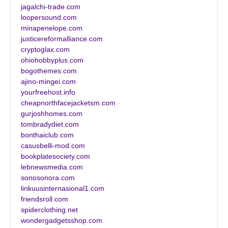
jagalchi-trade.com
loopersound.com
minapenelope.com
justicereformalliance.com
cryptoglax.com
ohiohobbyplus.com
bogothemes.com
ajino-mingei.com
yourfreehost.info
cheapnorthfacejacketsm.com
gurjoshhomes.com
tombradydiet.com
bonthaiclub.com
casusbelli-mod.com
bookplatesociety.com
lebnewsmedia.com
sonosonora.com
linkuusinternasional1.com
friendsroll.com
spiderclothing.net
wondergadgetsshop.com