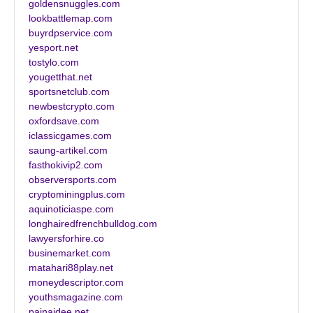
goldensnuggles.com
lookbattlemap.com
buyrdpservice.com
yesport.net
tostylo.com
yougetthat.net
sportsnetclub.com
newbestcrypto.com
oxfordsave.com
iclassicgames.com
saung-artikel.com
fasthokivip2.com
observersports.com
cryptominingplus.com
aquinoticiaspe.com
longhairedfrenchbulldog.com
lawyersforhire.co
businemarket.com
matahari88play.net
moneydescriptor.com
youthsmagazine.com
painaidee.net