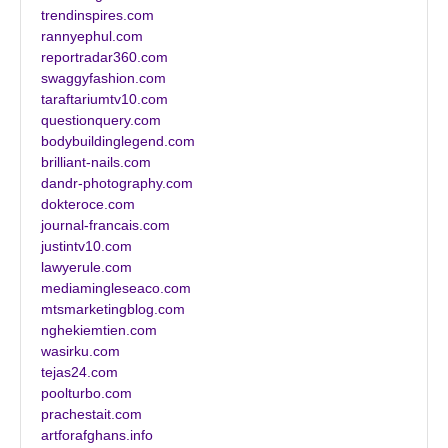
trendinspires.com
rannyephul.com
reportradar360.com
swaggyfashion.com
taraftariumtv10.com
questionquery.com
bodybuildinglegend.com
brilliant-nails.com
dandr-photography.com
dokteroce.com
journal-francais.com
justintv10.com
lawyerule.com
mediamingleseaco.com
mtsmarketingblog.com
nghekiemtien.com
wasirku.com
tejas24.com
poolturbo.com
prachestait.com
artforafghans.info