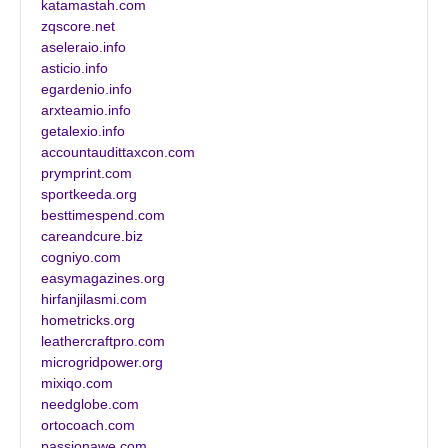
katamastah.com
zqscore.net
aseleraio.info
asticio.info
egardenio.info
arxteamio.info
getalexio.info
accountaudittaxcon.com
prymprint.com
sportkeeda.org
besttimespend.com
careandcure.biz
cogniyo.com
easymagazines.org
hirfanjilasmi.com
hometricks.org
leathercraftpro.com
microgridpower.org
mixiqo.com
needglobe.com
ortocoach.com
passionawe.com