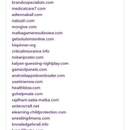
brandiospecialists.com
medicalcare7.com
adtennaball.com
nabzah.com
mongive.com
matkagameresultsview.com
getsolutionsonline.com
hispinner.org
criticalinsurance.info
nokariposter.com
kalyan-guessing-nightplay.com
gameofpanels.com
androidappsdownloader.com
usetimenow.com
healthblow.com
gohelpmate.com
rajdhani-satta-matka.com
writerscraft.net
elearning-childprotection.com
wrestling4mena.com
knowledgeforall.info