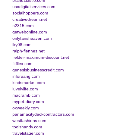
brand2lastio.com
usadigitalservices.com
socialhoppers.com
creativedream.net
n2315.com
getwebonline.com
onlyfansheaven.com
lky08.com
ralph-fiennes.net
fielder-maximum-discount.net
fitfllex.com
genesisbusinesscredit.com
inforuang.com
kindsmarket.com
luvelylife.com
macramb.com
mypet-diary.com
oxweekly.com
panamacitydeckcontractors.com
westfashions.com
toolshandy.com
travelstager.com