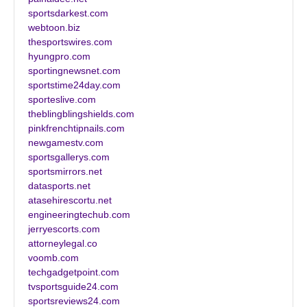
sportsdarkest.com
webtoon.biz
thesportswires.com
hyungpro.com
sportingnewsnet.com
sportstime24day.com
sporteslive.com
theblingblingshields.com
pinkfrenchtipnails.com
newgamestv.com
sportsgallerys.com
sportsmirrors.net
datasports.net
atasehirescortu.net
engineeringtechub.com
jerryescorts.com
attorneylegal.co
voomb.com
techgadgetpoint.com
tvsportsguide24.com
sportsreviews24.com