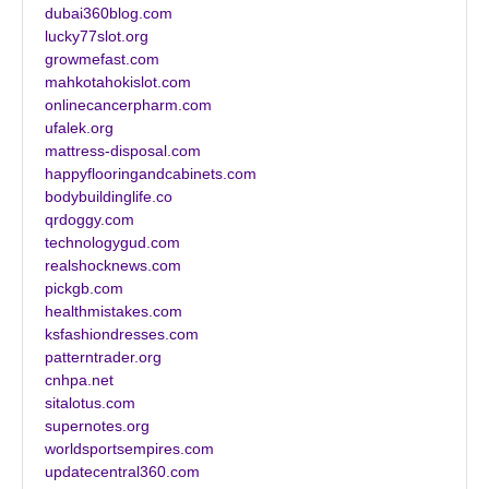
dubai360blog.com
lucky77slot.org
growmefast.com
mahkotahokislot.com
onlinecancerpharm.com
ufalek.org
mattress-disposal.com
happyflooringandcabinets.com
bodybuildinglife.co
qrdoggy.com
technologygud.com
realshocknews.com
pickgb.com
healthmistakes.com
ksfashiondresses.com
patterntrader.org
cnhpa.net
sitalotus.com
supernotes.org
worldsportsempires.com
updatecentral360.com