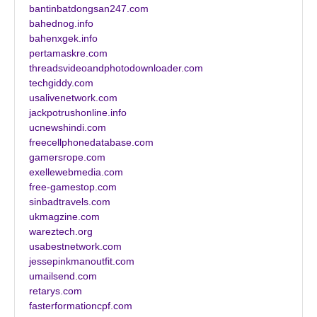
bantinbatdongsan247.com
bahednog.info
bahenxgek.info
pertamaskre.com
threadsvideoandphotodownloader.com
techgiddy.com
usalivenetwork.com
jackpotrushonline.info
ucnewshindi.com
freecellphonedatabase.com
gamersrope.com
exellewebmedia.com
free-gamestop.com
sinbadtravels.com
ukmagzine.com
wareztech.org
usabestnetwork.com
jessepinkmanoutfit.com
umailsend.com
retarys.com
fasterformationcpf.com