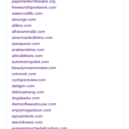
paperlanterntheatre.org
freeworshipnetwork.com
watercraftllc.com
abourge.com
afiliixs.com
alharammallz.com
americanbulletins.com
asespares.com
arabianstime.com
atticabblues.com
autometropolist.com
beautycreamreview.com
coinmoh.com
cyclopsreview.com
dattgen.com
didoivatnang.com
dogsbarks.com
dwmsoftwarehouse.com
enjoytroyjackson.com
epicaimbots.com
etech4news.com
expresspsychedelicsshop.com