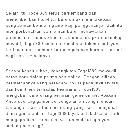
Selain itu, Togel389 terus berkembang dan
menambahkan fitur-fitur baru untuk meningkatkan
pengalaman bermain game bagi penggunanya. Baik itu
memperkenalkan permainan baru, menawarkan
promosi dan bonus khusus, atau menerapkan teknologi
inovatif, Togel389 selalu berusaha untuk menjadi yang
terdepan dan memberikan pengalaman bermain terbaik
bagi para pemainnya.
Secara keseluruhan, kebangkitan Togel389 mewakili
batas baru dalam permainan online. Dengan pilihan
permainannya yang beragam, fokus pada inklusivitas,
dan komitmen terhadap keamanan, Togel389
mengubah cara orang bermain game online. Apakah
Anda seorang gamer berpengalaman yang mencari
tantangan baru atau seseorang yang baru mengenal
dunia game online, Togel389 layak untuk dicoba. Jadi
mengapa tidak mencobanya dan melihat apa yang
sedang booming?